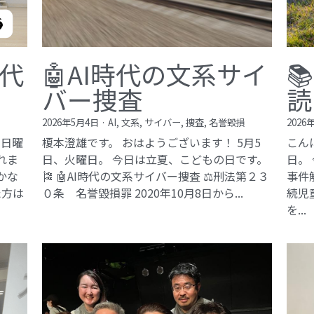
現代
🤖AI時代の文系サイ

バー捜査
読
2026年5月4日
·
AI,
文系,
サイバー,
捜査,
名誉毀損
2026
、日曜
榎本澄雄です。 おはようございます！ 5月5
こん
れま
日、火曜日。 今日は立夏、こどもの日です。
日。
豊かな
🎏 🤖AI時代の文系サイバー捜査 ⚖️刑法第２３
事件
た方は
０条 名誉毀損罪​ 2020年10月8日から...
続児
を...