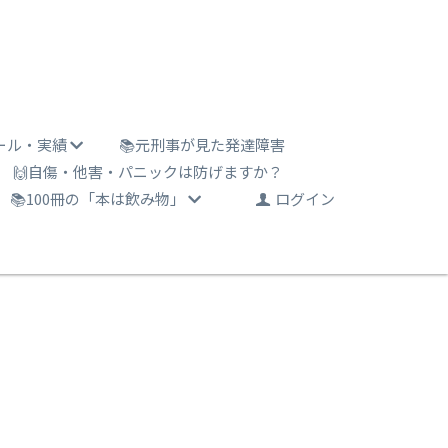
ール・実績
📚元刑事が見た発達障害
🙌自傷・他害・パニックは防げますか？
📚100冊の「本は飲み物」
ログイン