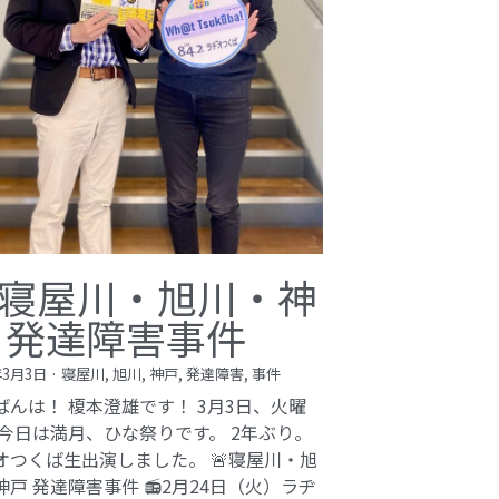
寝屋川・旭川・神
 発達障害事件
年3月3日
·
寝屋川,
旭川,
神戸,
発達障害,
事件
ばんは！ 榎本澄雄です！ 3月3日、火曜
 今日は満月、ひな祭りです。 2年ぶり。
オつくば生出演しました。 🚨寝屋川・旭
神戸 発達障害事件 📻2月24日（火）ラヂ