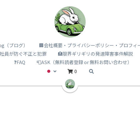
i log（ブログ）
🏢会社概要・プライバシーポリシー・プロフィ
️社員が防ぐ不正と犯罪
🏥限界ギリギリの発達障害事件解説
）
❓FAQ
📮ASK（無料読者登録 or 無料お問い合わせ）
0