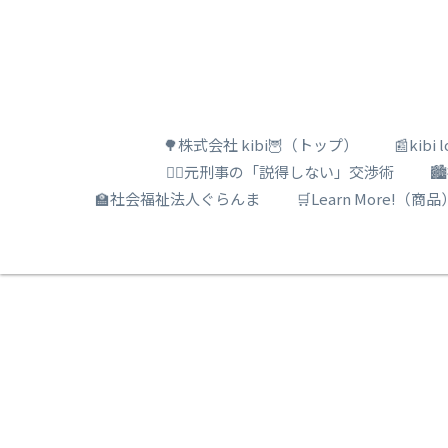
🌳株式会社 kibi🦉（トップ）
📰kib
🕵️‍♂️元刑事の「説得しない」交渉術

🏫社会福祉法人ぐらんま
🛒Learn More!（商品