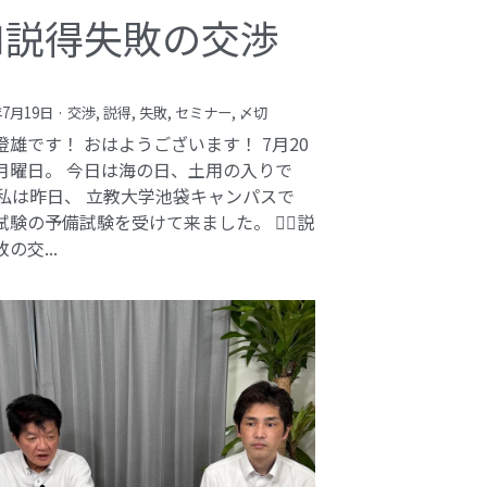
️‍♂️説得失敗の交渉
年7月19日
·
交渉,
説得,
失敗,
セミナー,
〆切
澄雄です！ おはようございます！ 7月20
月曜日。 今日は海の日、土用の入りで
 私は昨日、 立教大学池袋キャンパスで
験の予備試験を受けて来ました。 🕵️‍♂️説
の交...