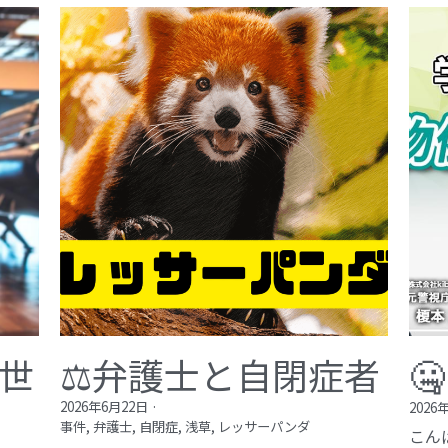
が世
⚖️弁護士と自閉症者

2026年6月22日
·
2026
事件,
弁護士,
自閉症,
浅草,
レッサーパンダ
こん