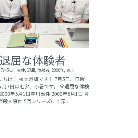
退屈な体験者
年7月5日
·
事件,
退屈,
体験者,
2000年,
豊川
にちは！ 榎本澄雄です！ 7月5日、日曜
 7月7日は七夕、小暑です。 💭退屈な体験
2000年5月1日豊川事件​ 2000年5月1日 豊
婦殺人事件 5回シリーズにて深...