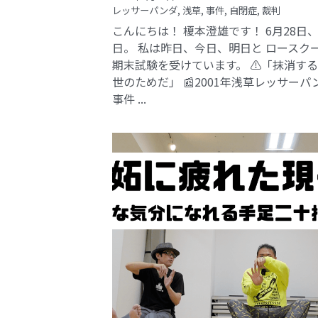
レッサーパンダ,
浅草,
事件,
自閉症,
裁判
こんにちは！ 榎本澄雄です！ 6月28日
日。 私は昨日、今日、明日と ロースク
期末試験を受けています。 ⚠️「抹消す
世のためだ」 📰2001年浅草レッサーパ
事件​ ...