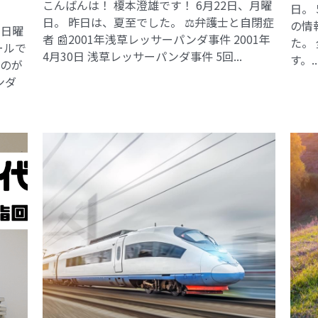
こんばんは！ 榎本澄雄です！ 6月22日、月曜
日。
日。 昨日は、夏至でした。 ⚖️弁護士と自閉症
の情
、日曜
者 📰2001年浅草レッサーパンダ事件​ 2001年
た。
ールで
4月30日 浅草レッサーパンダ事件 5回...
す。..
るのが
ンダ