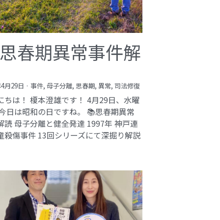
思春期異常事件解
年4月29日
·
事件,
母子分離,
思春期,
異常,
司法修復
にちは！ 榎本澄雄です！ 4月29日、水曜
 今日は昭和の日ですね。 📚思春期異常
解読 母子分離と健全発達 1997年 神戸連
童殺傷事件 13回シリーズにて深掘り解説