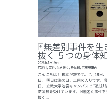
🃏無差別事件を生
抜く ５つの身体
2026年7月19日
·
無差別,
事件,
生き抜く,
身体知,
京王線車内
こんにちは！ 榎本澄雄です。 7月19日
日。 明日は海の日、土用の入りです。 
日、 立教大学池袋キャンパスで 司法試
備試験を受けています。 🃏無差別事件を
抜く ...