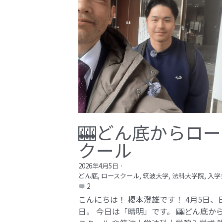
🎰どん底からロー
クール
2026年4月5日
·
どん底,
ロースクール,
筑波大学,
法科大学院,
入学
2
こんにちは！ 榎本澄雄です！ 4月5日、
日。 今日は「晴明」です。 🎰どん底か