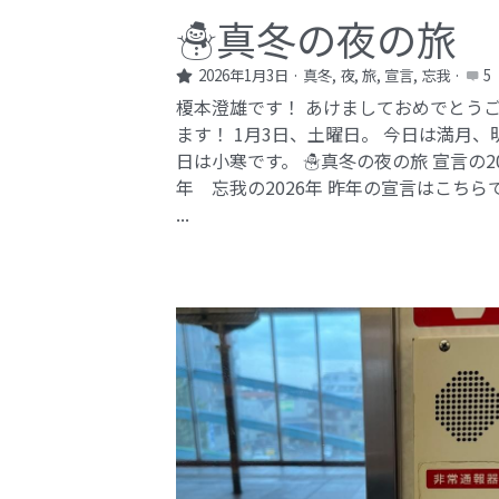
☃️真冬の夜の旅
2026年1月3日
·
真冬,
夜,
旅,
宣言,
忘我
·
5
榎本澄雄です！ あけましておめでとう
ます！ 1月3日、土曜日。 今日は満月、
日は小寒です。 ☃️真冬の夜の旅 宣言の20
年 忘我の2026年​ 昨年の宣言はこちら
...