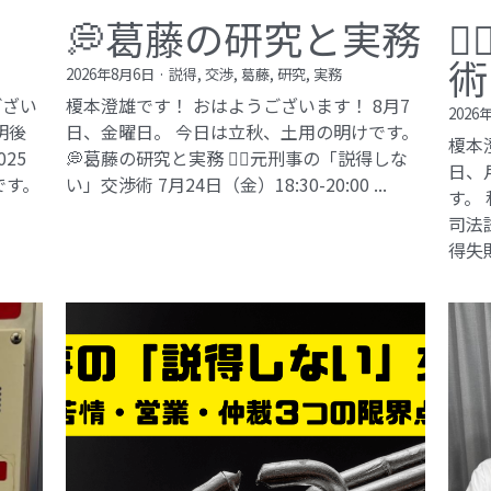
💭葛藤の研究と実務

術
2026年8月6日
·
説得,
交渉,
葛藤,
研究,
実務
ござい
榎本澄雄です！ おはようございます！ 8月7
2026
明後
日、金曜日。 今日は立秋、土用の明けです。
榎本
25
💭葛藤の研究と実務 🕵️‍♂️元刑事の「説得しな
日、
です。
い」交渉術​ 7月24日（金）18:30-20:00 ...
す。
司法試
得失敗