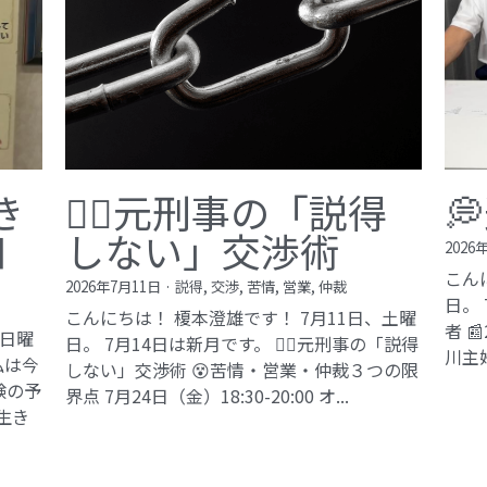
き
🙅‍♂️元刑事の「説得

知
しない」交渉術
2026
こん
2026年7月11日
·
説得,
交渉,
苦情,
営業,
仲裁
日。
こんにちは！ 榎本澄雄です！ 7月11日、土曜
者 
、日曜
日。 7月14日は新月です。 🙅‍♂️元刑事の「説得
川主
私は今
しない」交渉術 😵苦情・営業・仲裁３つの限
験の予
界点 7月24日（金）18:30-20:00 オ...
生き