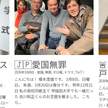
ス
🇯🇵愛国無罪

戸
2026年3月8日
·
愛国,
無罪,
ゼロ戦,
ドラマ,
TinT！
こんにちは！ 榎本澄雄です。 3月8日、日曜
2026
日。 来週、3月20日は春分です。 昨年12月21
式
·
こん
日 私の高校同級生で 早稲田大学でも一緒だっ
日。
た 佐川和正くんのお芝居を観ました。 こち
日曜
ラヂ
ら...
らロー
川・