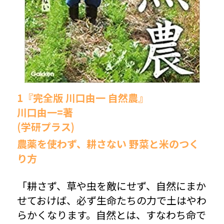
1『完全版 川口由一 自然農』
川口由一=著
(学研プラス)
農薬を使わず、耕さない 野菜と米のつく
り方
「耕さず、草や虫を敵にせず、自然にまか
せておけば、必ず生命たちの力で土はやわ
らかくなります。自然とは、すなわち命で