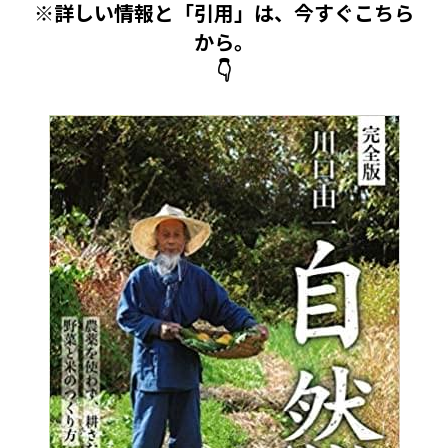
※詳しい情報と「引用」は、今すぐこちら
5 教育・マネジメント・学修 20冊
から。
👇
6 セールス・マーケティング・ビジネスモデ
ル 21冊
7 ライフスタイル・防災・科学技術 12冊
8 アジア・歴史・未来予測 11冊
🎬Dramas(おすすめの小説・漫画・ドラマ・
映画)