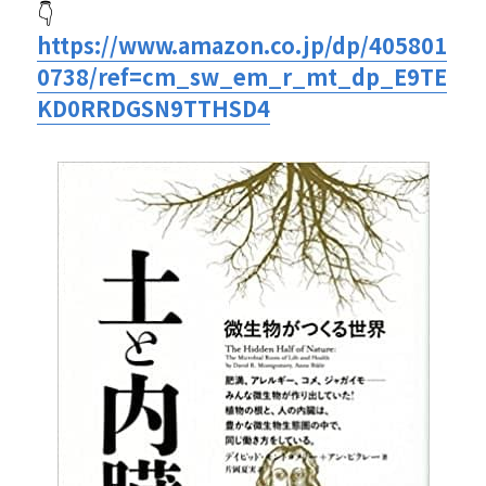
👇
https://www.amazon.co.jp/dp/405801
0738/
ref
=cm_sw_em_r_mt_dp_E9TE
KD0RRDGSN9TTHSD4