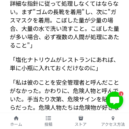
詳細な指針に従って処理しなくてはならな
い。まず"ゴムの長靴を着用"し、次に"ガ
スマスクを着用。こぼした量が少量の場
合、大量の水で洗い流すこと。こぼした量
が多い場合、必ず複数の人間が処理にあた
ること"」
「塩化ナトリウムがレストランにあれば、
単に小瓶に入れておくだけなのに」
「私は彼のことを安全管理者と呼んだこと
がなかった。かわりに、危険人物と呼んで
1
いた。手当たり次第、危険サインを貼るか
らだった。危険人物たちは危険物が好きな
のだ。危険物があれば権力を行使できる。
毒物学者が毒物を求めてさまよっているみ
ホーム
投稿
ストア
アクセス方法