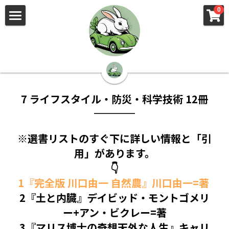
×
×
0
ストアカテゴリー
ブログカテゴリー
🌳株式会社 kibi🦉（トップ）
すべてのカテゴリー
すべてのカテゴリ
📰kibi log（ブログ）
🏢会社概要・プライバシーポリシー・プロフィ
ール・実績
7 ライフスタイル・防災・科学技術 12冊
📚元刑事が見た発達障害
🏢Your Team（会社概要）
※選書リストのすぐ下に詳しい情報と「引
㊙️Privacy Policy（プライバシーポリシー）
🕵️‍♂️元刑事の「説得しない」交渉術
用」があります。
📸Who am I?（プロフィール）
🏙️社員が防ぐ不正と犯罪
👇
1『完全版 川口由一 自然農』川口由一=著
🔍insight（実績）
🏥限界ギリギリの発達障害事件解説
2『土と内臓』デイビッド・モントゴメリ
🙌自傷・他害・パニックは防げますか？
ー+アン・ビクレー=著
3
『マリス博士の奇想天外な人生』キャリ