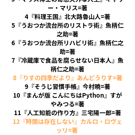
🏫社会福祉法人ぐらんま
ー・マリス=著
4『料理王国』北大路魯山人=著
🛒Learn More!（商品）
5『うおつか流台所のリストラ術』魚柄仁
❓FAQ
之助=著
6『うおつか流台所リハビリ術』魚柄仁之
📮ASK（無料読者登録 or 無料お問い合わせ）
助=著
7『冷蔵庫で食品を腐らせない日本人』魚
📚100冊の「本は飲み物」
柄仁之助=著
📚 100冊の「本は飲み物」index
ログイン
/
登録
8『りすの四季だより』あんどうりす=著
9『そうじ習慣手帳』今村暁=著
1 クレーム・犯罪・説得交渉 23冊
検索
10『まんが版 こんにちはPython』すが
2 発達障害・精神疾患・ケア 29冊
日本語
やみつる=著
11『人工知能の作り方』三宅陽一郎=著
3 身体知・非言語・情動 13冊
日本語
12『時間は存在しない』カルロ・ロヴェ
ッリ=著
4 創作・芸術・神秘 30冊