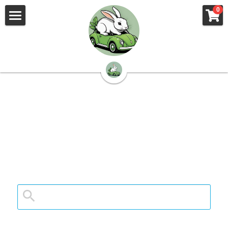
×
×
0
ストアカテゴリー
ブログカテゴリー
🌳株式会社 kibi🦉（トップ）
すべてのカテゴリー
すべてのカテゴリ
📰kibi log（ブログ）
🏢会社概要・プライバシーポリシー・プロフィ
ール・実績
📚元刑事が見た発達障害
🏢Your Team（会社概要）
㊙️Privacy Policy（プライバシーポリシー）
🕵️‍♂️元刑事の「説得しない」交渉術
📸Who am I?（プロフィール）
🏙️社員が防ぐ不正と犯罪
🔍insight（実績）
🏥限界ギリギリの発達障害事件解説
🙌自傷・他害・パニックは防げますか？