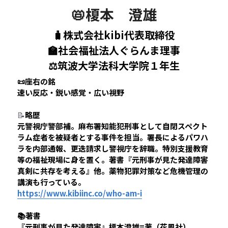
📛榎本　澄雄
🧳株式会社kibi代表取締役
🏫社会福祉法人ぐらんま理事
⚖️筑波大学法科大学院１年生
📜座右の銘
速い反応・鋭い感覚・広い視野
📝
略歴
元警視庁警部補。麻布署知能犯刑事として自閉スペクト
ラム症者を被疑者とする事件を担当。署長によるパワハ
ラを内部通報、更迭請求し警視庁を辞職。特別支援教育
等の福祉現場に身を置く。著書『元刑事が見た発達障害 
真剣に共存を考える』他。薬物犯罪対策など危機管理の
講演も行っている。
https://
www
.
kibiinc
.
co
/who-am-i
📚著書
『元刑事が見た発達障害』榎本澄雄=著（花風社）