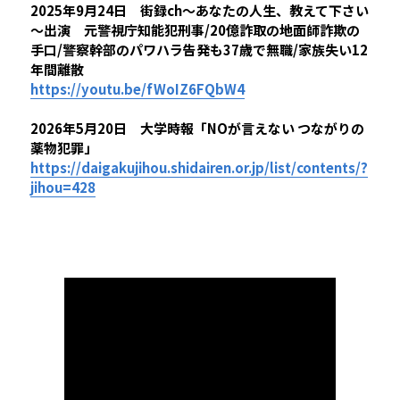
2025年9月24日　街録ch～あなたの人生、教えて下さい
～出演　元警視庁知能犯刑事/20億詐取の地面師詐欺の
手口/警察幹部のパワハラ告発も37歳で無職/家族失い12
年間離散
https://youtu.
be
/fWoIZ6FQbW4
2026年5月20日　大学時報「NOが言えない つながりの
薬物犯罪」
https://daigakujihou.shidairen.or.jp/list/contents/?
jihou
=
428