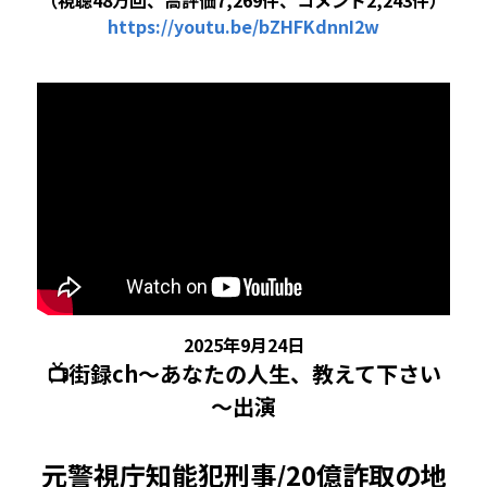
https:/
/
youtu
.be
/
bZHFKdnnI2w
5 教育・マネジメント・学修 20冊
6 セールス・マーケティング・ビジネスモデ
ル 21冊
7 ライフスタイル・防災・科学技術 12冊
8 アジア・歴史・未来予測 11冊
🎬Dramas(おすすめの小説・漫画・ドラマ・
映画)
2025年9月24日
📺街録ch～あなたの人生、教えて下さい
～出演
元警視庁知能犯刑事/20億詐取の地