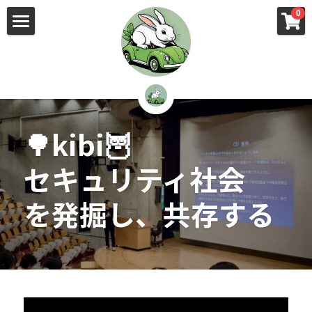
×
×
0
ストアカテゴリー
ブログカテゴリー
🌳株式会社 kibi🦉（トップ）
すべてのカテゴリー
すべてのカテゴリ
📰kibi log（ブログ）
🏢会社概要・プライバシーポリシー・プロフィ
ール・実績
🌳kibi🦉
📚元刑事が見た発達障害
🏢Your Team（会社概要）
セキュリティ社会
㊙️Privacy Policy（プライバシーポリシー）
🕵️‍♂️元刑事の「説得しない」交渉術
を発掘し、共存する
📸Who am I?（プロフィール）
🏙️社員が防ぐ不正と犯罪
🔍insight（実績）
🏥限界ギリギリの発達障害事件解説
🙌自傷・他害・パニックは防げますか？