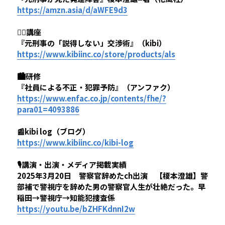
https://amzn.asia/d/
aWFE9d3
🕵️‍♂️講座
『元刑事の「説得しない」交渉術』（kibi）
https://www.
kibiinc
.co/store/products/als
🏙️研修
『社員による不正・犯罪予防』（アンファク）
https://www.
enfac
.co.jp/contents/fhe/?
para01=4093886
📰kibi log（ブログ）
https://
www
.kibiinc.co/kibi
-
log
🎙️講演・出演・メディア掲載実績
2025年3月20日　警察官辞めたch出演　【榎本澄雄】警
部補で警視庁を辞めた男の警察官人生が壮絶だった。早
稲田→警視庁→知能犯捜査係
https://
youtu
.be
/
bZHFKdnnI2w