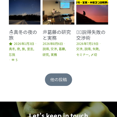
☃️真冬の夜の
💭葛藤の研究
🕵️‍♂️説得失敗の
旅
と実務
交渉術
2026年1月3日
·
2026年8月6日
·
2026年7月19日
·
真冬,
夜,
旅,
宣言,
説得,
交渉,
葛藤,
交渉,
説得,
失敗,
忘我
研究,
実務
セミナー,
〆切
·
5
他の投稿
Let’s keep in touch