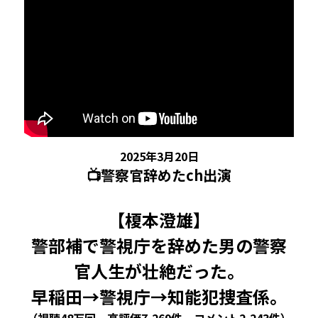
🏫社会福祉法人ぐらんま
🛒Learn More!（商品）
❓FAQ
📮ASK（無料読者登録 or 無料お問い合わせ）
📚100冊の「本は飲み物」
2025年3月20日
📺警察官辞めたch出演
📚 100冊の「本は飲み物」index
ログイン
/
登録
1 クレーム・犯罪・説得交渉 23冊
検索
【榎本澄雄】
2 発達障害・精神疾患・ケア 29冊
警部補で警視庁を辞めた男の警察
日本語
官人生が壮絶だった。
3 身体知・非言語・情動 13冊
日本語
早稲田→警視庁→知能犯捜査係。
4 創作・芸術・神秘 30冊
（視聴48万回、高評価7,269件、コメント2,243件）