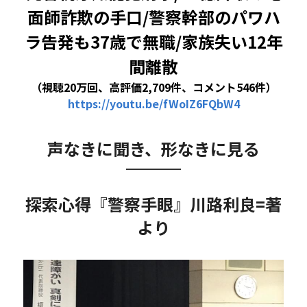
面師詐欺の手口/警察幹部のパワハ
ラ告発も37歳で無職/家族失い12年
間離散
（視聴20万回、高評価2,709件、コメント546件）
https://youtu.be/
fWoIZ6FQbW4
声なきに聞き、形なきに見る
探索心得『警察手眼』川路利良=著
より