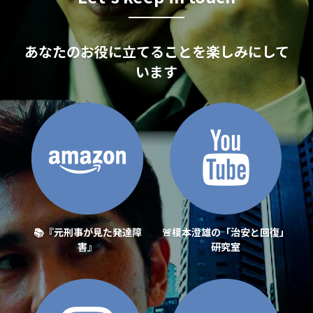
あなたのお役に立てることを楽しみにして
います
📚『元刑事が見た発達障
🚨
榎本澄雄の「治安と回復」
害』
研究室