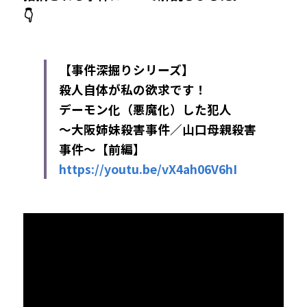
👇
【事件深掘りシリーズ】 
殺人自体が私の欲求です！
デーモン化（悪魔化）した犯人
～大阪姉妹殺害事件／山口母親殺害
事件～
【前編】
https://youtu.be/vX4ah06V6hI