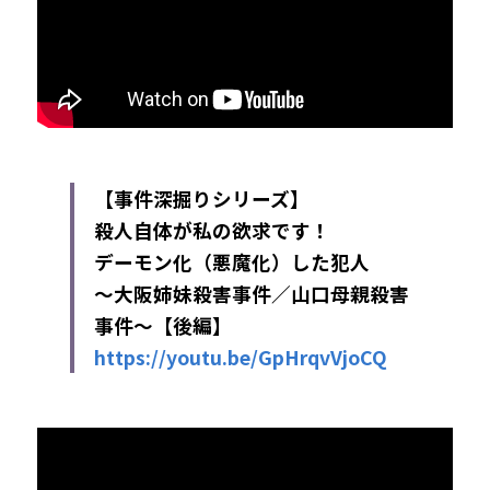
【事件深掘りシリーズ】 
殺人自体が私の欲求です！
デーモン化（悪魔化）した犯人
～大阪姉妹殺害事件／山口母親殺害
事件～【後編】
https://youtu.be/GpHrqvVjoCQ