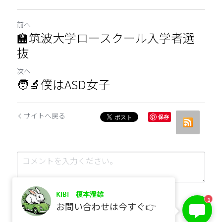
前へ
🏫筑波大学ロースクール入学者選
抜
次へ
🧑‍🔬僕はASD女子
サイトへ戻る
保存
KIBI 榎本澄雄
1
お問い合わせは今すぐ👉