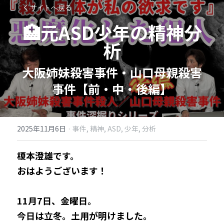
サイトへ戻る
🏥元ASD少年の精神分
析
大阪姉妹殺害事件・山口母親殺害
事件【前・中・後編】
2025年11月6日
·
事件,
精神,
ASD,
少年,
分析
榎本澄雄です。
おはようございます！
11月7日、金曜日。
今日は立冬。土用が明けました。