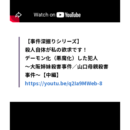
【事件深掘りシリーズ】 
殺人自体が私の欲求です！
デーモン化（悪魔化）した犯人
～大阪姉妹殺害事件／山口母親殺害
事件～
【中編】
https://youtu.be/q2Ia9MWeb-8