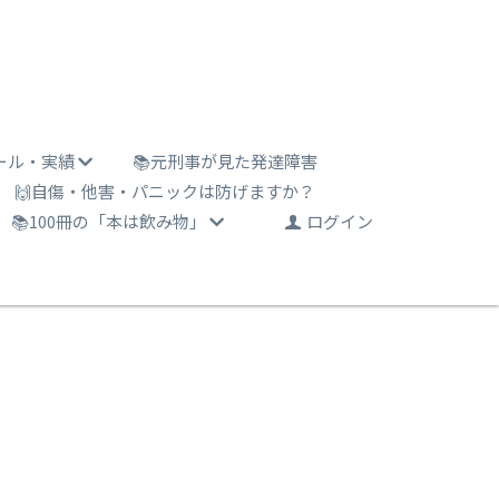
ール・実績
📚元刑事が見た発達障害
🙌自傷・他害・パニックは防げますか？
📚100冊の「本は飲み物」
ログイン