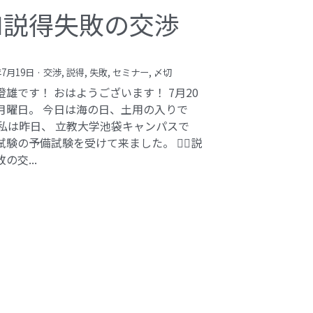
️‍♂️説得失敗の交渉
年7月19日
·
交渉,
説得,
失敗,
セミナー,
〆切
澄雄です！ おはようございます！ 7月20
月曜日。 今日は海の日、土用の入りで
 私は昨日、 立教大学池袋キャンパスで
験の予備試験を受けて来ました。 🕵️‍♂️説
の交...
bi inc.（株式会社 kibi）