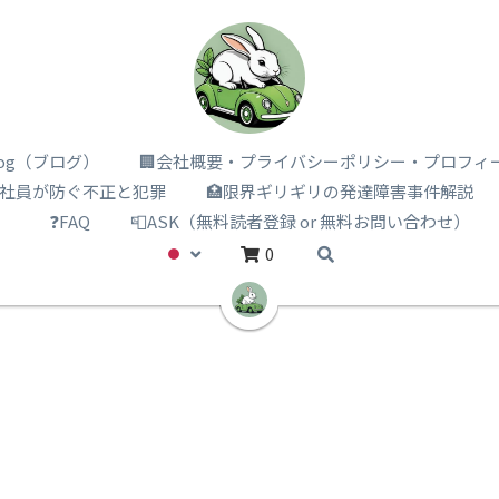
i log（ブログ）
🏢会社概要・プライバシーポリシー・プロフィ
️社員が防ぐ不正と犯罪
🏥限界ギリギリの発達障害事件解説
）
❓FAQ
📮ASK（無料読者登録 or 無料お問い合わせ）
0