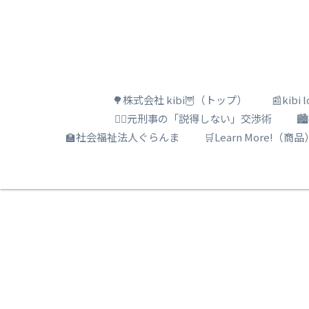
🌳株式会社 kibi🦉（トップ）
📰kib
🕵️‍♂️元刑事の「説得しない」交渉術

🏫社会福祉法人ぐらんま
🛒Learn More!（商品