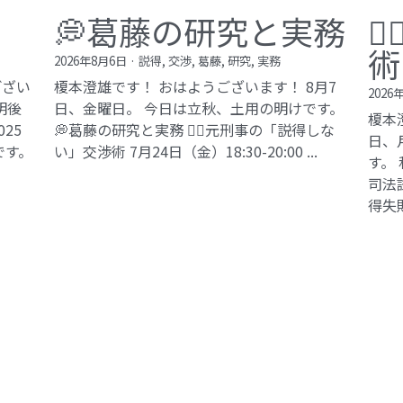
💭葛藤の研究と実務

術
2026年8月6日
·
説得,
交渉,
葛藤,
研究,
実務
ござい
榎本澄雄です！ おはようございます！ 8月7
2026
明後
日、金曜日。 今日は立秋、土用の明けです。
榎本
25
💭葛藤の研究と実務 🕵️‍♂️元刑事の「説得しな
日、
です。
い」交渉術​ 7月24日（金）18:30-20:00 ...
す。
司法試
得失敗
©2017 ki