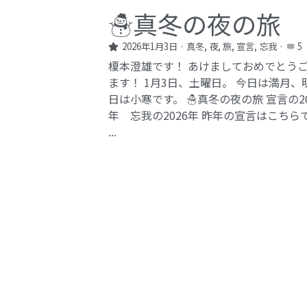
☃️真冬の夜の旅
2026年1月3日
·
真冬,
夜,
旅,
宣言,
忘我
·
5
榎本澄雄です！ あけましておめでとう
ます！ 1月3日、土曜日。 今日は満月、
日は小寒です。 ☃️真冬の夜の旅 宣言の20
年 忘我の2026年​ 昨年の宣言はこちら
...
保存