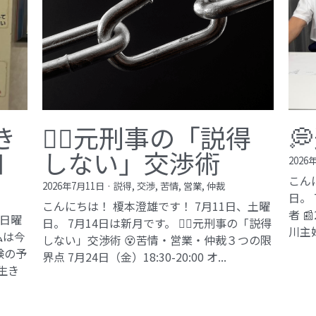
き
🙅‍♂️元刑事の「説得

知
しない」交渉術
2026
こん
2026年7月11日
·
説得,
交渉,
苦情,
営業,
仲裁
日。
こんにちは！ 榎本澄雄です！ 7月11日、土曜
者 
、日曜
日。 7月14日は新月です。 🙅‍♂️元刑事の「説得
川主
私は今
しない」交渉術 😵苦情・営業・仲裁３つの限
験の予
界点 7月24日（金）18:30-20:00 オ...
生き