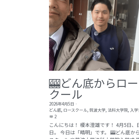
🎰どん底からロー
クール
2026年4月5日
·
どん底,
ロースクール,
筑波大学,
法科大学院,
入学
2
こんにちは！ 榎本澄雄です！ 4月5日、
日。 今日は「晴明」です。 🎰どん底か