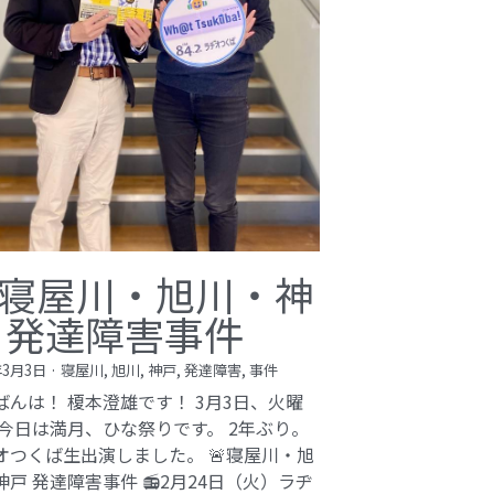
寝屋川・旭川・神
 発達障害事件
年3月3日
·
寝屋川,
旭川,
神戸,
発達障害,
事件
ばんは！ 榎本澄雄です！ 3月3日、火曜
 今日は満月、ひな祭りです。 2年ぶり。
オつくば生出演しました。 🚨寝屋川・旭
神戸 発達障害事件 📻2月24日（火）ラヂ