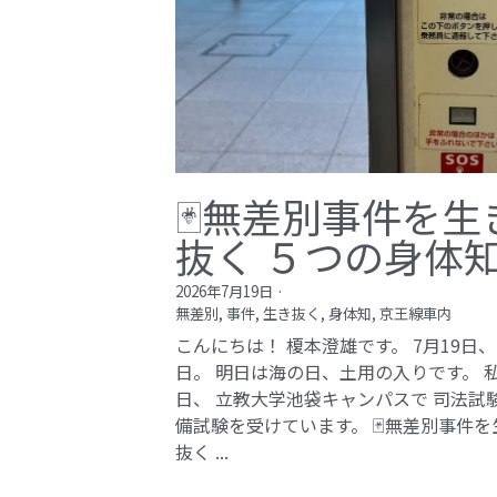
🃏無差別事件を生
抜く ５つの身体
2026年7月19日
·
無差別,
事件,
生き抜く,
身体知,
京王線車内
こんにちは！ 榎本澄雄です。 7月19日
日。 明日は海の日、土用の入りです。 
日、 立教大学池袋キャンパスで 司法試
備試験を受けています。 🃏無差別事件を
抜く ...