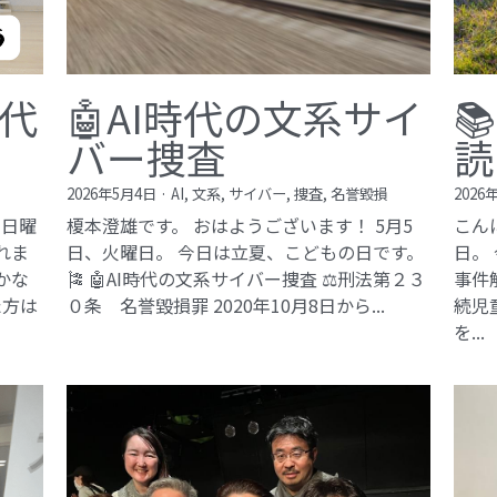
現代
🤖AI時代の文系サイ

バー捜査
読
2026年5月4日
·
AI,
文系,
サイバー,
捜査,
名誉毀損
2026
、日曜
榎本澄雄です。 おはようございます！ 5月5
こん
れま
日、火曜日。 今日は立夏、こどもの日です。
日。
豊かな
🎏 🤖AI時代の文系サイバー捜査 ⚖️刑法第２３
事件
た方は
０条 名誉毀損罪​ 2020年10月8日から...
続児
を...