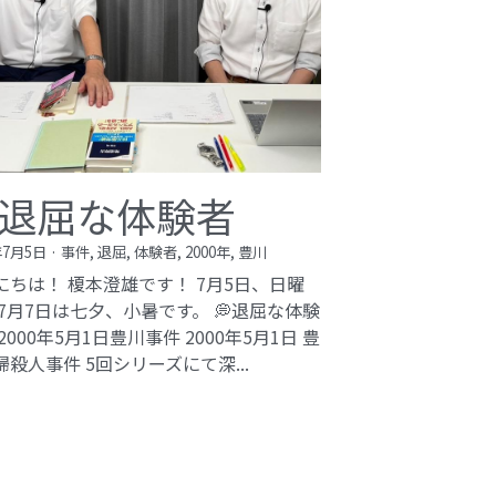
退屈な体験者
年7月5日
·
事件,
退屈,
体験者,
2000年,
豊川
にちは！ 榎本澄雄です！ 7月5日、日曜
 7月7日は七夕、小暑です。 💭退屈な体験
2000年5月1日豊川事件​ 2000年5月1日 豊
婦殺人事件 5回シリーズにて深...