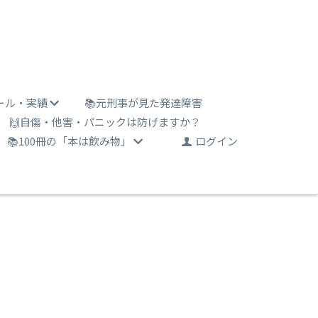
ール・実績
📚元刑事が見た発達障害
🙌自傷・他害・パニックは防げますか？
📚100冊の「本は飲み物」
ログイン