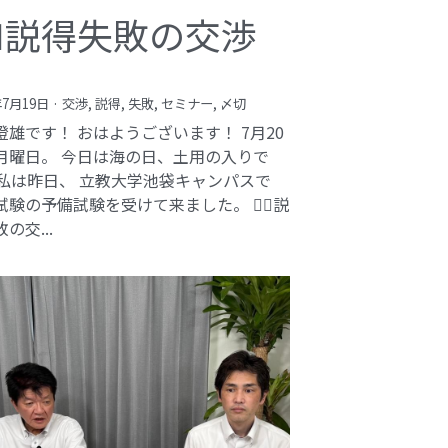
️‍♂️説得失敗の交渉
年7月19日
·
交渉,
説得,
失敗,
セミナー,
〆切
澄雄です！ おはようございます！ 7月20
月曜日。 今日は海の日、土用の入りで
 私は昨日、 立教大学池袋キャンパスで
験の予備試験を受けて来ました。 🕵️‍♂️説
の交...