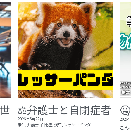
が世
⚖️弁護士と自閉症者

2026年6月22日
·
2026
事件,
弁護士,
自閉症,
浅草,
レッサーパンダ
こん