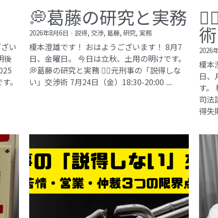
💭葛藤の研究と実務

術
2026年8月6日
·
説得,
交渉,
葛藤,
研究,
実務
ござい
榎本澄雄です！ おはようございます！ 8月7
2026
明後
日、金曜日。 今日は立秋、土用の明けです。
榎本
25
💭葛藤の研究と実務 🕵️‍♂️元刑事の「説得しな
日、
です。
い」交渉術​ 7月24日（金）18:30-20:00 ...
す。
司法試
得失敗