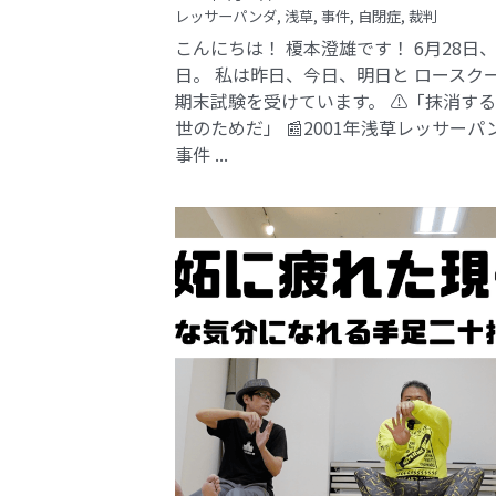
レッサーパンダ,
浅草,
事件,
自閉症,
裁判
こんにちは！ 榎本澄雄です！ 6月28日
日。 私は昨日、今日、明日と ロースク
期末試験を受けています。 ⚠️「抹消す
世のためだ」 📰2001年浅草レッサーパ
事件​ ...