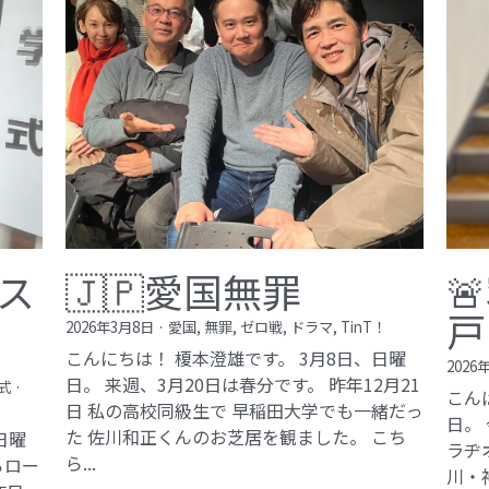
ス
🇯🇵愛国無罪

戸
2026年3月8日
·
愛国,
無罪,
ゼロ戦,
ドラマ,
TinT！
こんにちは！ 榎本澄雄です。 3月8日、日曜
2026
日。 来週、3月20日は春分です。 昨年12月21
式
·
こん
日 私の高校同級生で 早稲田大学でも一緒だっ
日。
た 佐川和正くんのお芝居を観ました。 こち
日曜
ラヂ
ら...
らロー
川・