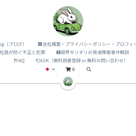
i log（ブログ）
🏢会社概要・プライバシーポリシー・プロフィ
️社員が防ぐ不正と犯罪
🏥限界ギリギリの発達障害事件解説
）
❓FAQ
📮ASK（無料読者登録 or 無料お問い合わせ）
0