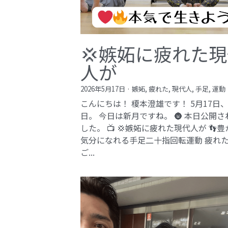
💢嫉妬に疲れた
人が
2026年5月17日
·
嫉妬,
疲れた,
現代人,
手足,
運動
こんにちは！ 榎本澄雄です！ 5月17日
日。 今日は新月ですね。 🌚 本日公開さ
した。 📺 💢嫉妬に疲れた現代人が 👣
気分になれる手足二十指回転運動 疲れ
ご...