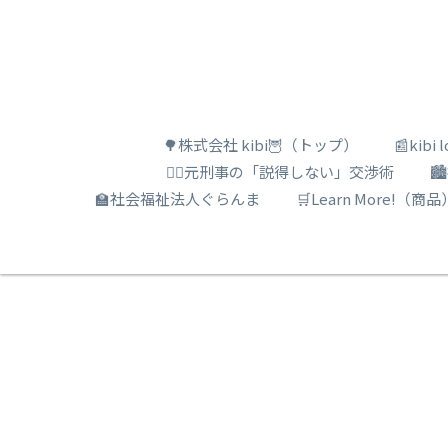
🌳株式会社 kibi🦉（トップ）
📰kib
🕵️‍♂️元刑事の「説得しない」交渉術

🏫社会福祉法人ぐらんま
🛒Learn More!（商品