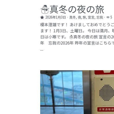
☃️真冬の夜の旅
2026年1月3日
·
真冬,
夜,
旅,
宣言,
忘我
·
5
榎本澄雄です！ あけましておめでとう
ます！ 1月3日、土曜日。 今日は満月、
日は小寒です。 ☃️真冬の夜の旅 宣言の20
年 忘我の2026年​ 昨年の宣言はこちら
...