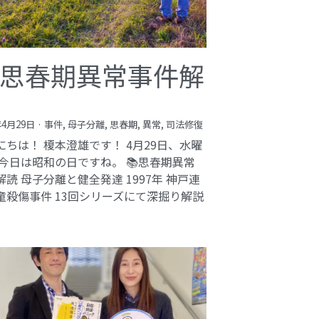
思春期異常事件解
年4月29日
·
事件,
母子分離,
思春期,
異常,
司法修復
にちは！ 榎本澄雄です！ 4月29日、水曜
 今日は昭和の日ですね。 📚思春期異常
解読 母子分離と健全発達 1997年 神戸連
童殺傷事件 13回シリーズにて深掘り解説