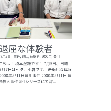
退屈な体験者
年7月5日
·
事件,
退屈,
体験者,
2000年,
豊川
にちは！ 榎本澄雄です！ 7月5日、日曜
 7月7日は七夕、小暑です。 💭退屈な体験
2000年5月1日豊川事件​ 2000年5月1日 豊
婦殺人事件 5回シリーズにて深...