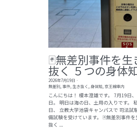
🃏無差別事件を生
抜く ５つの身体
2026年7月19日
·
無差別,
事件,
生き抜く,
身体知,
京王線車内
こんにちは！ 榎本澄雄です。 7月19日
日。 明日は海の日、土用の入りです。 
日、 立教大学池袋キャンパスで 司法試
備試験を受けています。 🃏無差別事件を
抜く ...