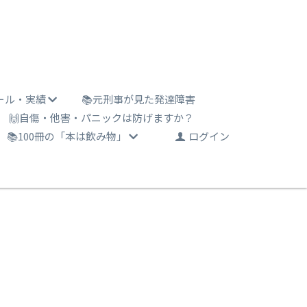
ール・実績
📚元刑事が見た発達障害
🙌自傷・他害・パニックは防げますか？
📚100冊の「本は飲み物」
ログイン