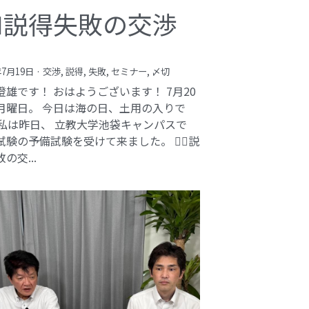
️‍♂️説得失敗の交渉
年7月19日
·
交渉,
説得,
失敗,
セミナー,
〆切
澄雄です！ おはようございます！ 7月20
月曜日。 今日は海の日、土用の入りで
 私は昨日、 立教大学池袋キャンパスで
験の予備試験を受けて来ました。 🕵️‍♂️説
の交...