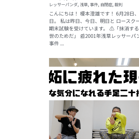
レッサーパンダ,
浅草,
事件,
自閉症,
裁判
こんにちは！ 榎本澄雄です！ 6月28日
日。 私は昨日、今日、明日と ロースク
期末試験を受けています。 ⚠️「抹消す
世のためだ」 📰2001年浅草レッサーパ
事件​ ...