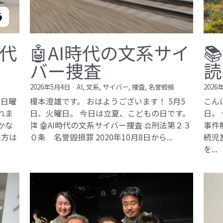
現代
🤖AI時代の文系サイ

バー捜査
読
2026年5月4日
·
AI,
文系,
サイバー,
捜査,
名誉毀損
2026
、日曜
榎本澄雄です。 おはようございます！ 5月5
こん
れま
日、火曜日。 今日は立夏、こどもの日です。
日。
豊かな
🎏 🤖AI時代の文系サイバー捜査 ⚖️刑法第２３
事件
た方は
０条 名誉毀損罪​ 2020年10月8日から...
続児
を...