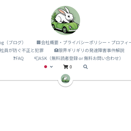
i log（ブログ）
🏢会社概要・プライバシーポリシー・プロフィ
️社員が防ぐ不正と犯罪
🏥限界ギリギリの発達障害事件解説
）
❓FAQ
📮ASK（無料読者登録 or 無料お問い合わせ）
0