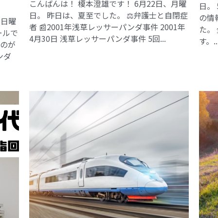
こんばんは！ 榎本澄雄です！ 6月22日、月曜
日。
日。 昨日は、夏至でした。 ⚖️弁護士と自閉症
の情
、日曜
者 📰2001年浅草レッサーパンダ事件​ 2001年
た。
ールで
4月30日 浅草レッサーパンダ事件 5回...
す。..
るのが
ンダ