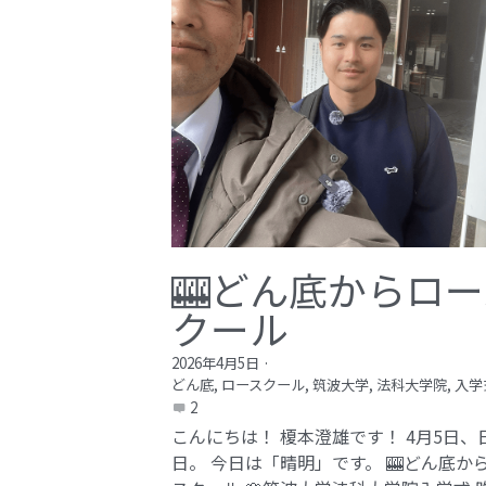
🎰どん底からロー
クール
2026年4月5日
·
どん底,
ロースクール,
筑波大学,
法科大学院,
入学
2
こんにちは！ 榎本澄雄です！ 4月5日、
日。 今日は「晴明」です。 🎰どん底か