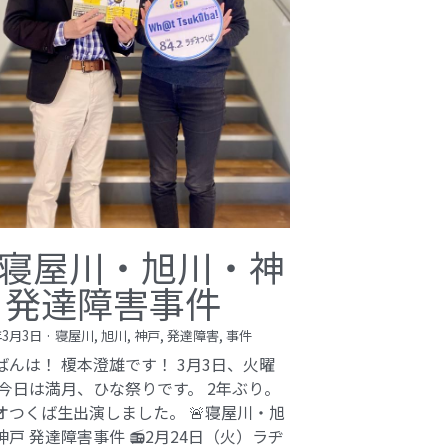
寝屋川・旭川・神
 発達障害事件
年3月3日
·
寝屋川,
旭川,
神戸,
発達障害,
事件
ばんは！ 榎本澄雄です！ 3月3日、火曜
 今日は満月、ひな祭りです。 2年ぶり。
オつくば生出演しました。 🚨寝屋川・旭
神戸 発達障害事件 📻2月24日（火）ラヂ