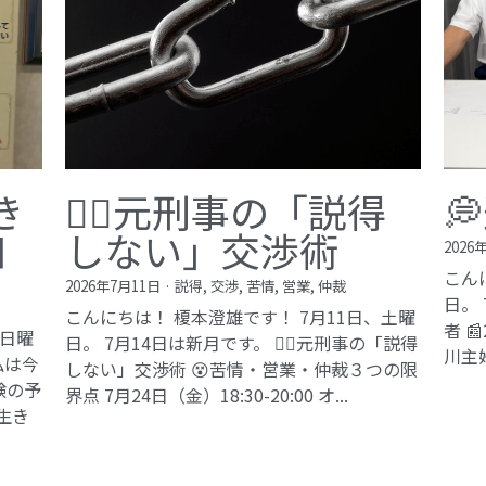
き
🙅‍♂️元刑事の「説得

知
しない」交渉術
2026
こん
2026年7月11日
·
説得,
交渉,
苦情,
営業,
仲裁
日。
こんにちは！ 榎本澄雄です！ 7月11日、土曜
者 
、日曜
日。 7月14日は新月です。 🙅‍♂️元刑事の「説得
川主
私は今
しない」交渉術 😵苦情・営業・仲裁３つの限
験の予
界点 7月24日（金）18:30-20:00 オ...
生き