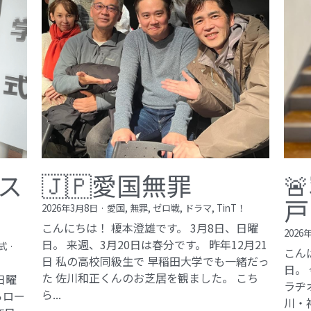
ス
🇯🇵愛国無罪

戸
2026年3月8日
·
愛国,
無罪,
ゼロ戦,
ドラマ,
TinT！
こんにちは！ 榎本澄雄です。 3月8日、日曜
2026
日。 来週、3月20日は春分です。 昨年12月21
式
·
こん
日 私の高校同級生で 早稲田大学でも一緒だっ
日。
た 佐川和正くんのお芝居を観ました。 こち
日曜
ラヂ
ら...
らロー
川・