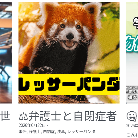
が世
⚖️弁護士と自閉症者

2026年6月22日
·
2026
事件,
弁護士,
自閉症,
浅草,
レッサーパンダ
こん