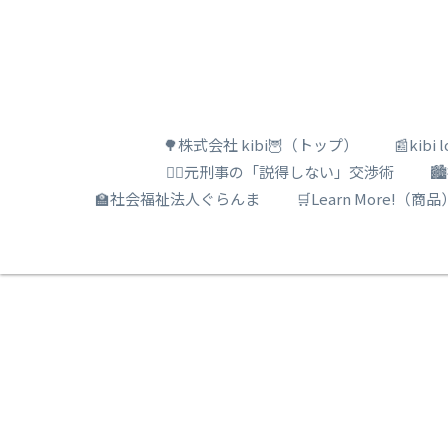
🌳株式会社 kibi🦉（トップ）
📰kib
🕵️‍♂️元刑事の「説得しない」交渉術

🏫社会福祉法人ぐらんま
🛒Learn More!（商品