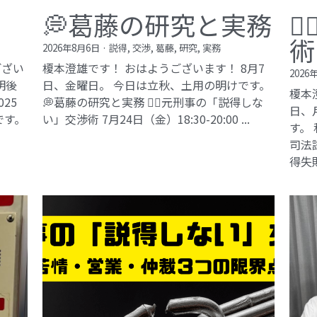
💭葛藤の研究と実務

術
2026年8月6日
·
説得,
交渉,
葛藤,
研究,
実務
ござい
榎本澄雄です！ おはようございます！ 8月7
2026
明後
日、金曜日。 今日は立秋、土用の明けです。
榎本
25
💭葛藤の研究と実務 🕵️‍♂️元刑事の「説得しな
日、
です。
い」交渉術​ 7月24日（金）18:30-20:00 ...
す。
司法試
得失敗