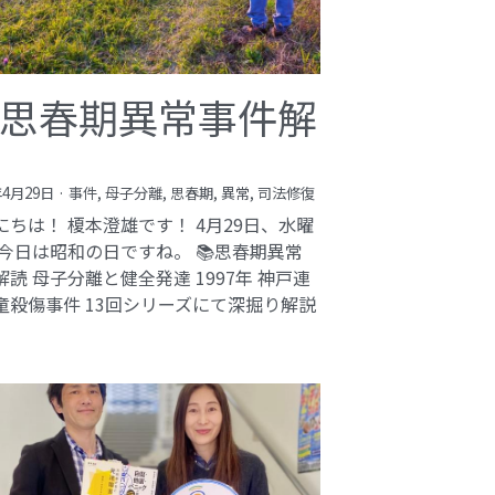
思春期異常事件解
年4月29日
·
事件,
母子分離,
思春期,
異常,
司法修復
にちは！ 榎本澄雄です！ 4月29日、水曜
 今日は昭和の日ですね。 📚思春期異常
解読 母子分離と健全発達 1997年 神戸連
童殺傷事件 13回シリーズにて深掘り解説