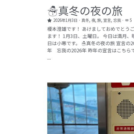
☃️真冬の夜の旅
2026年1月3日
·
真冬,
夜,
旅,
宣言,
忘我
·
5
榎本澄雄です！ あけましておめでとう
ます！ 1月3日、土曜日。 今日は満月、
日は小寒です。 ☃️真冬の夜の旅 宣言の20
年 忘我の2026年​ 昨年の宣言はこちら
...