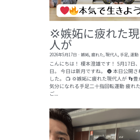
💢嫉妬に疲れた
人が
2026年5月17日
·
嫉妬,
疲れた,
現代人,
手足,
運動
こんにちは！ 榎本澄雄です！ 5月17日
日。 今日は新月ですね。 🌚 本日公開さ
した。 📺 💢嫉妬に疲れた現代人が 👣
気分になれる手足二十指回転運動 疲れ
ご...