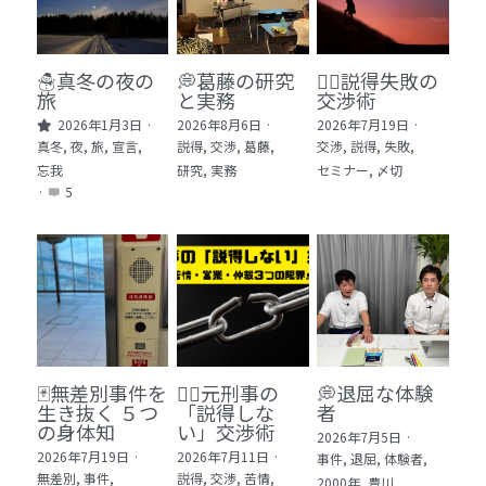
🏫社会福祉法人ぐらんま
🛒Learn More!（商品）
☃️真冬の夜の
💭葛藤の研究
🕵️‍♂️説得失敗の
旅
と実務
交渉術
❓FAQ
2026年1月3日
·
2026年8月6日
·
2026年7月19日
·
真冬,
夜,
旅,
宣言,
説得,
交渉,
葛藤,
交渉,
説得,
失敗,
📮ASK（無料読者登録 or 無料お問い合わせ）
忘我
研究,
実務
セミナー,
〆切
·
5
📚100冊の「本は飲み物」
📚 100冊の「本は飲み物」index
ログイン
/
登録
1 クレーム・犯罪・説得交渉 23冊
検索
2 発達障害・精神疾患・ケア 29冊
日本語
🃏無差別事件を
🙅‍♂️元刑事の
💭退屈な体験
生き抜く ５つ
「説得しな
者
3 身体知・非言語・情動 13冊
日本語
の身体知
い」交渉術
2026年7月5日
·
2026年7月19日
·
2026年7月11日
·
事件,
退屈,
体験者,
4 創作・芸術・神秘 30冊
無差別,
事件,
説得,
交渉,
苦情,
2000年,
豊川