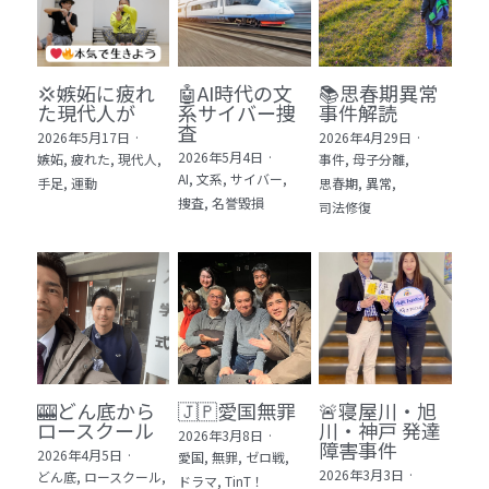
💢嫉妬に疲れ
🤖AI時代の文
📚思春期異常
た現代人が
系サイバー捜
事件解読
査
2026年5月17日
·
2026年4月29日
·
2026年5月4日
·
嫉妬,
疲れた,
現代人,
事件,
母子分離,
AI,
文系,
サイバー,
手足,
運動
思春期,
異常,
捜査,
名誉毀損
司法修復
🎰どん底から
🇯🇵愛国無罪
🚨寝屋川・旭
ロースクール
川・神戸 発達
2026年3月8日
·
障害事件
2026年4月5日
·
愛国,
無罪,
ゼロ戦,
2026年3月3日
·
どん底,
ロースクール,
ドラマ,
TinT！