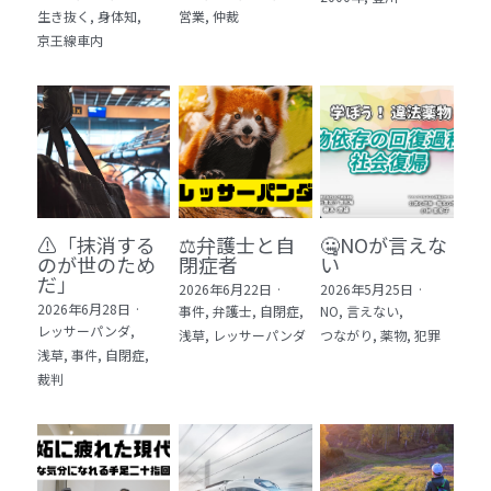
生き抜く,
身体知,
営業,
仲裁
5 教育・マネジメント・学修 20冊
京王線車内
6 セールス・マーケティング・ビジネスモデ
ル 21冊
7 ライフスタイル・防災・科学技術 12冊
8 アジア・歴史・未来予測 11冊
⚠️「抹消する
⚖️弁護士と自
🤐NOが言えな
🎬Dramas(おすすめの小説・漫画・ドラマ・
のが世のため
閉症者
い
映画)
だ」​
2026年6月22日
·
2026年5月25日
·
2026年6月28日
·
事件,
弁護士,
自閉症,
NO,
言えない,
レッサーパンダ,
浅草,
レッサーパンダ
つながり,
薬物,
犯罪
浅草,
事件,
自閉症,
裁判