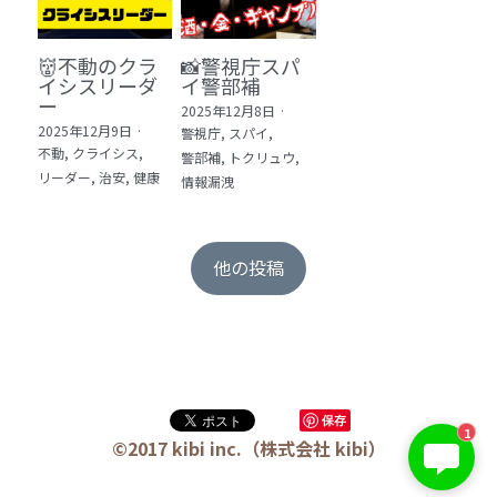
👹不動のクラ
📸警視庁スパ
イシスリーダ
イ警部補
ー
2025年12月8日
·
2025年12月9日
·
警視庁,
スパイ,
不動,
クライシス,
警部補,
トクリュウ,
リーダー,
治安,
健康
情報漏洩
他の投稿
保存
1
©2017 kibi inc.（株式会社 kibi）