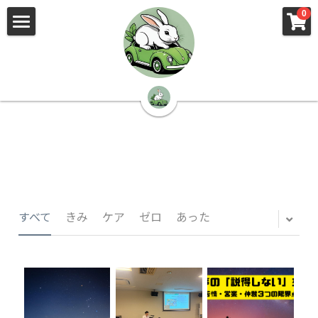
×
×
0
ストアカテゴリー
ブログカテゴリー
🌳株式会社 kibi🦉（トップ）
すべてのカテゴリー
すべてのカテゴリ
📰kibi log（ブログ）
🏢会社概要・プライバシーポリシー・プロフィ
ール・実績
📚元刑事が見た発達障害
🏢Your Team（会社概要）
㊙️Privacy Policy（プライバシーポリシー）
🕵️‍♂️元刑事の「説得しない」交渉術
すべて
きみ
ケア
ゼロ
あった
📸Who am I?（プロフィール）
🏙️社員が防ぐ不正と犯罪
🔍insight（実績）
🏥限界ギリギリの発達障害事件解説
🙌自傷・他害・パニックは防げますか？