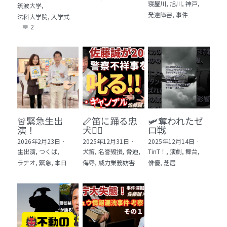
寝屋川,
旭川,
神戸,
筑波大学,
発達障害,
事件
法科大学院,
入学式
·
2
🚨緊急生出
🪈笛に踊る忠
🛩️奪われたゼ
演！
犬🐕‍🦺
ロ戦
2026年2月23日
·
2025年12月31日
·
2025年12月14日
·
生出演,
つくば,
犬笛,
名誉毀損,
脅迫,
TinT！,
演劇,
舞台,
ラヂオ,
緊急,
本日
侮辱,
威力業務妨害
俳優,
芝居