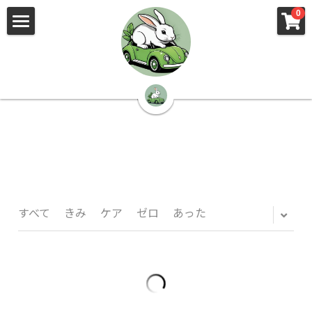
×
×
0
ストアカテゴリー
ブログカテゴリー
🌳株式会社 kibi🦉（トップ）
すべてのカテゴリー
すべてのカテゴリ
📰kibi log（ブログ）
🏢会社概要・プライバシーポリシー・プロフィ
ール・実績
📚元刑事が見た発達障害
🏢Your Team（会社概要）
㊙️Privacy Policy（プライバシーポリシー）
🕵️‍♂️元刑事の「説得しない」交渉術
すべて
きみ
ケア
ゼロ
あった
📸Who am I?（プロフィール）
🏙️社員が防ぐ不正と犯罪
🔍insight（実績）
🏥限界ギリギリの発達障害事件解説
🙌自傷・他害・パニックは防げますか？