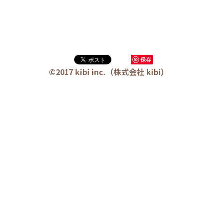
🏫社会福祉法人ぐらんま
🛒Learn More!（商品）
📚思春期異常
事件解読
❓FAQ
2026年4月29日
📮ASK（無料読者登録 or 無料お問い合わせ）
📚100冊の「本は飲み物」
保存
📚 100冊の「本は飲み物」index
ログイン
/
登録
©2017 kibi inc.（株式会社 kibi）
1 クレーム・犯罪・説得交渉 23冊
検索
2 発達障害・精神疾患・ケア 29冊
日本語
3 身体知・非言語・情動 13冊
日本語
4 創作・芸術・神秘 30冊