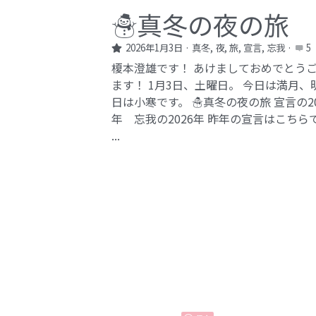
☃️真冬の夜の旅
2026年1月3日
·
真冬,
夜,
旅,
宣言,
忘我
·
5
榎本澄雄です！ あけましておめでとう
ます！ 1月3日、土曜日。 今日は満月、
日は小寒です。 ☃️真冬の夜の旅 宣言の20
年 忘我の2026年​ 昨年の宣言はこちら
...