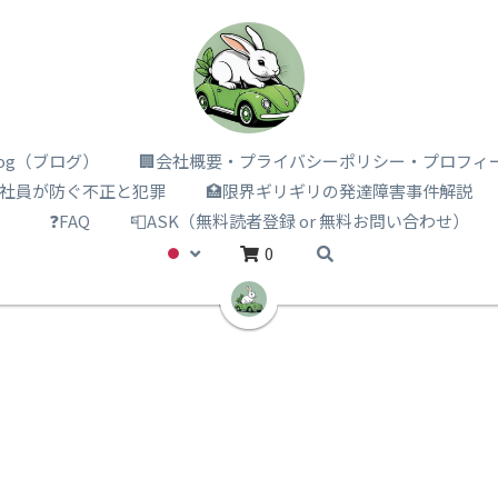
i log（ブログ）
🏢会社概要・プライバシーポリシー・プロフィ
️社員が防ぐ不正と犯罪
🏥限界ギリギリの発達障害事件解説
）
❓FAQ
📮ASK（無料読者登録 or 無料お問い合わせ）
0