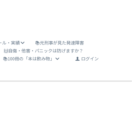
ール・実績
📚元刑事が見た発達障害
🙌自傷・他害・パニックは防げますか？
📚100冊の「本は飲み物」
ログイン