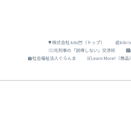
🌳株式会社 kibi🦉（トップ）
📰kib
🕵️‍♂️元刑事の「説得しない」交渉術

🏫社会福祉法人ぐらんま
🛒Learn More!（商品