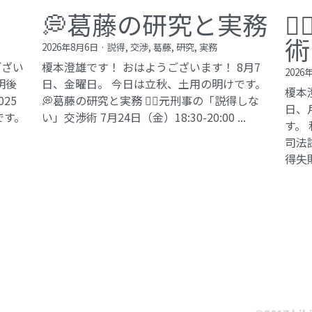
💭葛藤の研究と実務

術
2026年8月6日
·
説得,
交渉,
葛藤,
研究,
実務
ござい
榎本澄雄です！ おはようございます！ 8月7
2026
明後
日、金曜日。 今日は立秋、土用の明けです。
榎本
25
💭葛藤の研究と実務 🕵️‍♂️元刑事の「説得しな
日、
です。
い」交渉術​ 7月24日（金）18:30-20:00 ...
す。
司法試
得失敗