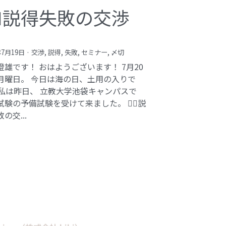
️‍♂️説得失敗の交渉
年7月19日
·
交渉,
説得,
失敗,
セミナー,
〆切
澄雄です！ おはようございます！ 7月20
月曜日。 今日は海の日、土用の入りで
 私は昨日、 立教大学池袋キャンパスで
験の予備試験を受けて来ました。 🕵️‍♂️説
の交...