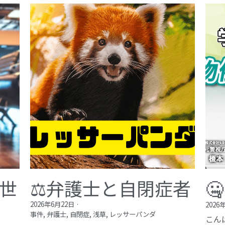
が世
⚖️弁護士と自閉症者

2026年6月22日
·
2026
事件,
弁護士,
自閉症,
浅草,
レッサーパンダ
こん