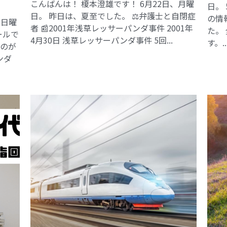
こんばんは！ 榎本澄雄です！ 6月22日、月曜
日。
日。 昨日は、夏至でした。 ⚖️弁護士と自閉症
の情
、日曜
者 📰2001年浅草レッサーパンダ事件​ 2001年
た。
ールで
4月30日 浅草レッサーパンダ事件 5回...
す。..
るのが
ンダ