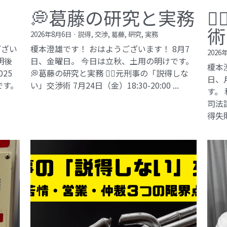
💭葛藤の研究と実務

術
2026年8月6日
·
説得,
交渉,
葛藤,
研究,
実務
ござい
榎本澄雄です！ おはようございます！ 8月7
2026
明後
日、金曜日。 今日は立秋、土用の明けです。
榎本
25
💭葛藤の研究と実務 🕵️‍♂️元刑事の「説得しな
日、
です。
い」交渉術​ 7月24日（金）18:30-20:00 ...
す。
司法試
得失敗