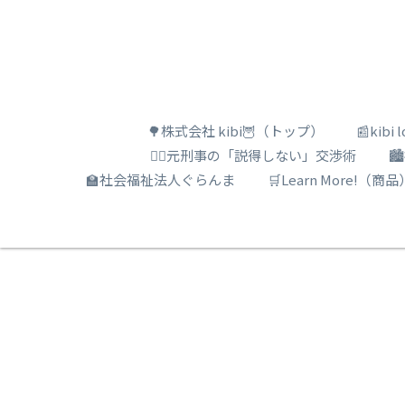
🌳株式会社 kibi🦉（トップ）
📰kib
🕵️‍♂️元刑事の「説得しない」交渉術

🏫社会福祉法人ぐらんま
🛒Learn More!（商品