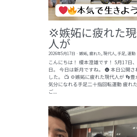
💢嫉妬に疲れた
人が
2026年5月17日
·
嫉妬,
疲れた,
現代人,
手足,
運動
こんにちは！ 榎本澄雄です！ 5月17日
日。 今日は新月ですね。 🌚 本日公開さ
した。 📺 💢嫉妬に疲れた現代人が 👣
気分になれる手足二十指回転運動 疲れ
ご...