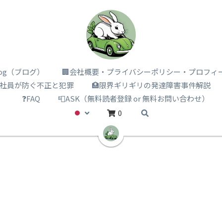
i log（ブログ）
🏢会社概要・プライバシーポリシー・プロフィ
️社員が防ぐ不正と犯罪
🏥限界ギリギリの発達障害事件解説
）
❓FAQ
📮ASK（無料読者登録 or 無料お問い合わせ）
0