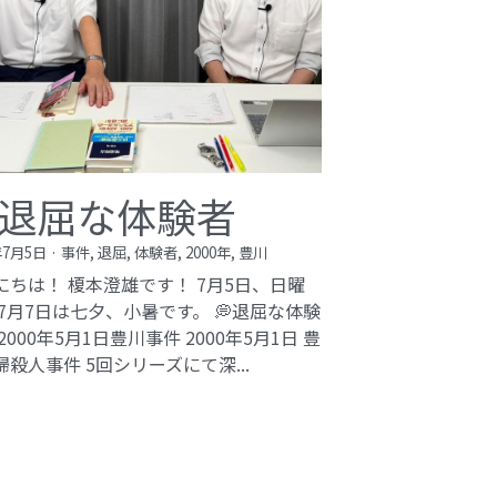
退屈な体験者
年7月5日
·
事件,
退屈,
体験者,
2000年,
豊川
にちは！ 榎本澄雄です！ 7月5日、日曜
 7月7日は七夕、小暑です。 💭退屈な体験
2000年5月1日豊川事件​ 2000年5月1日 豊
婦殺人事件 5回シリーズにて深...