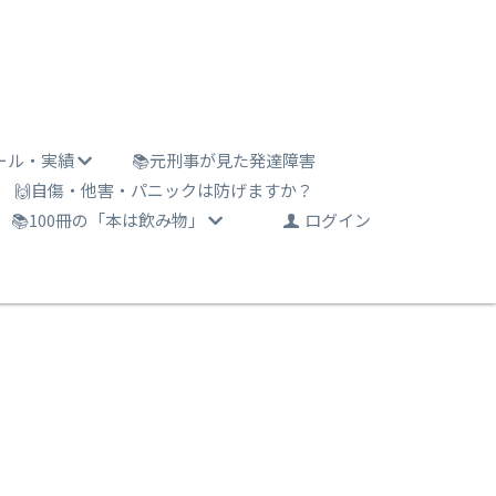
ール・実績
📚元刑事が見た発達障害
🙌自傷・他害・パニックは防げますか？
📚100冊の「本は飲み物」
ログイン