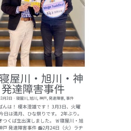
寝屋川・旭川・神
 発達障害事件
年3月3日
·
寝屋川,
旭川,
神戸,
発達障害,
事件
ばんは！ 榎本澄雄です！ 3月3日、火曜
 今日は満月、ひな祭りです。 2年ぶり。
オつくば生出演しました。 🚨寝屋川・旭
神戸 発達障害事件 📻2月24日（火）ラヂ