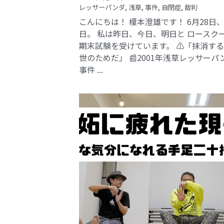
レッサーパンダ,
浅草,
事件,
自閉症,
裁判
こんにちは！ 榎本澄雄です！ 6月28日
日。 私は昨日、今日、明日と ロースク
期末試験を受けています。 ⚠️「抹消す
世のためだ」 📰2001年浅草レッサーパ
事件​ ...