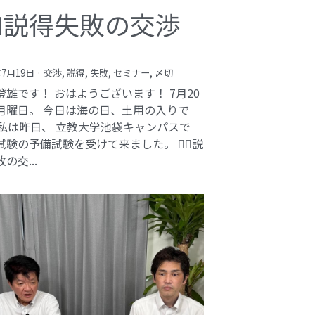
️‍♂️説得失敗の交渉
年7月19日
·
交渉,
説得,
失敗,
セミナー,
〆切
澄雄です！ おはようございます！ 7月20
月曜日。 今日は海の日、土用の入りで
 私は昨日、 立教大学池袋キャンパスで
験の予備試験を受けて来ました。 🕵️‍♂️説
の交...