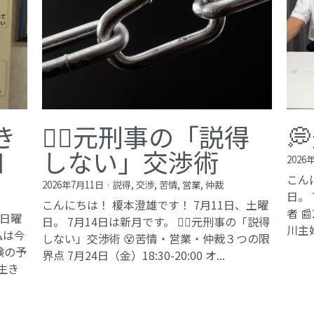
き
🙅‍♂️元刑事の「説得

知
しない」交渉術
2026
こん
2026年7月11日
·
説得,
交渉,
苦情,
営業,
仲裁
日。
こんにちは！ 榎本澄雄です！ 7月11日、土曜
者 
、日曜
日。 7月14日は新月です。 🙅‍♂️元刑事の「説得
川主
私は今
しない」交渉術 😵苦情・営業・仲裁３つの限
験の予
界点 7月24日（金）18:30-20:00 オ...
生き