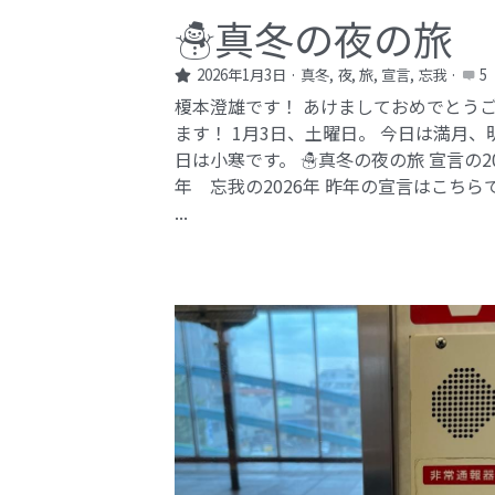
☃️真冬の夜の旅
2026年1月3日
·
真冬,
夜,
旅,
宣言,
忘我
·
5
榎本澄雄です！ あけましておめでとう
ます！ 1月3日、土曜日。 今日は満月、
日は小寒です。 ☃️真冬の夜の旅 宣言の20
年 忘我の2026年​ 昨年の宣言はこちら
...