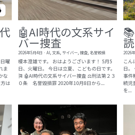
現代
🤖AI時代の文系サイ

バー捜査
読
2026年5月4日
·
AI,
文系,
サイバー,
捜査,
名誉毀損
2026
、日曜
榎本澄雄です。 おはようございます！ 5月5
こん
れま
日、火曜日。 今日は立夏、こどもの日です。
日。
豊かな
🎏 🤖AI時代の文系サイバー捜査 ⚖️刑法第２３
事件
た方は
０条 名誉毀損罪​ 2020年10月8日から...
続児
を...