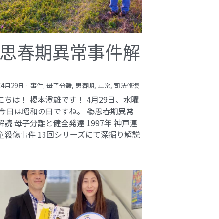
思春期異常事件解
年4月29日
·
事件,
母子分離,
思春期,
異常,
司法修復
にちは！ 榎本澄雄です！ 4月29日、水曜
 今日は昭和の日ですね。 📚思春期異常
解読 母子分離と健全発達 1997年 神戸連
童殺傷事件 13回シリーズにて深掘り解説