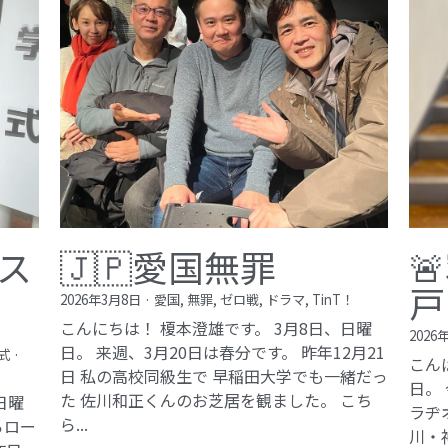
ス
🇯🇵愛国無罪

戸
2026年3月8日
·
愛国,
無罪,
ゼロ戦,
ドラマ,
TinT！
こんにちは！ 榎本澄雄です。 3月8日、日曜
2026
日。 来週、3月20日は春分です。 昨年12月21
式
·
こん
日 私の高校同級生で 早稲田大学でも一緒だっ
日。
た 佐川和正くんのお芝居を観ました。 こち
日曜
ラヂ
ら...
らロー
川・