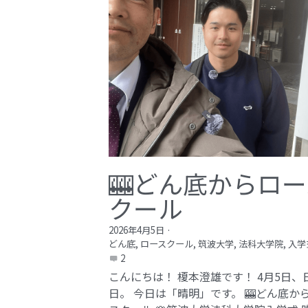
🎰どん底からロー
クール
2026年4月5日
·
どん底,
ロースクール,
筑波大学,
法科大学院,
入学
2
こんにちは！ 榎本澄雄です！ 4月5日、
日。 今日は「晴明」です。 🎰どん底か