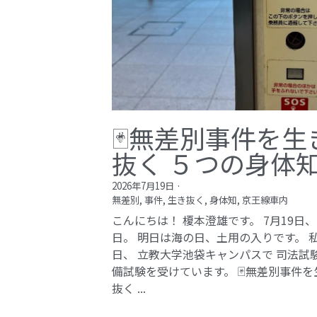
🃏無差別事件を生
抜く ５つの身体
2026年7月19日
·
無差別,
事件,
生き抜く,
身体知,
京王線車内
こんにちは！ 榎本澄雄です。 7月19日
日。 明日は海の日、土用の入りです。 
日、 立教大学池袋キャンパスで 司法試
備試験を受けています。 🃏無差別事件を
抜く ...