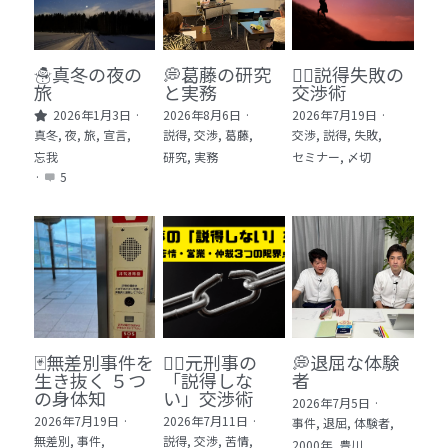
🏫社会福祉法人ぐらんま
🛒Learn More!（商品）
☃️真冬の夜の
💭葛藤の研究
🕵️‍♂️説得失敗の
旅
と実務
交渉術
❓FAQ
2026年1月3日
·
2026年8月6日
·
2026年7月19日
·
真冬,
夜,
旅,
宣言,
説得,
交渉,
葛藤,
交渉,
説得,
失敗,
📮ASK（無料読者登録 or 無料お問い合わせ）
忘我
研究,
実務
セミナー,
〆切
·
5
📚100冊の「本は飲み物」
📚 100冊の「本は飲み物」index
ログイン
/
登録
1 クレーム・犯罪・説得交渉 23冊
検索
2 発達障害・精神疾患・ケア 29冊
日本語
🃏無差別事件を
🙅‍♂️元刑事の
💭退屈な体験
生き抜く ５つ
「説得しな
者
3 身体知・非言語・情動 13冊
日本語
の身体知
い」交渉術
2026年7月5日
·
2026年7月19日
·
2026年7月11日
·
事件,
退屈,
体験者,
4 創作・芸術・神秘 30冊
無差別,
事件,
説得,
交渉,
苦情,
2000年,
豊川