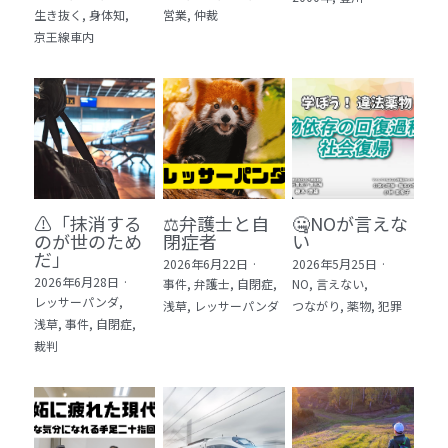
生き抜く,
身体知,
営業,
仲裁
5 教育・マネジメント・学修 20冊
京王線車内
6 セールス・マーケティング・ビジネスモデ
ル 21冊
7 ライフスタイル・防災・科学技術 12冊
8 アジア・歴史・未来予測 11冊
⚠️「抹消する
⚖️弁護士と自
🤐NOが言えな
🎬Dramas(おすすめの小説・漫画・ドラマ・
のが世のため
閉症者
い
映画)
だ」​
2026年6月22日
·
2026年5月25日
·
2026年6月28日
·
事件,
弁護士,
自閉症,
NO,
言えない,
レッサーパンダ,
浅草,
レッサーパンダ
つながり,
薬物,
犯罪
浅草,
事件,
自閉症,
裁判