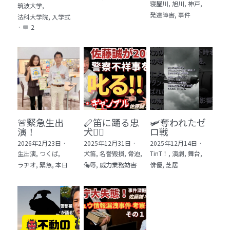
寝屋川,
旭川,
神戸,
筑波大学,
発達障害,
事件
法科大学院,
入学式
·
2
🚨緊急生出
🪈笛に踊る忠
🛩️奪われたゼ
演！
犬🐕‍🦺
ロ戦
2026年2月23日
·
2025年12月31日
·
2025年12月14日
·
生出演,
つくば,
犬笛,
名誉毀損,
脅迫,
TinT！,
演劇,
舞台,
ラヂオ,
緊急,
本日
侮辱,
威力業務妨害
俳優,
芝居