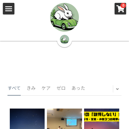
×
×
0
ストアカテゴリー
ブログカテゴリー
🌳株式会社 kibi🦉（トップ）
すべてのカテゴリー
すべてのカテゴリ
📰kibi log（ブログ）
🏢会社概要・プライバシーポリシー・プロフィ
ール・実績
📚元刑事が見た発達障害
🏢Your Team（会社概要）
㊙️Privacy Policy（プライバシーポリシー）
🕵️‍♂️元刑事の「説得しない」交渉術
すべて
きみ
ケア
ゼロ
あった
📸Who am I?（プロフィール）
🏙️社員が防ぐ不正と犯罪
🔍insight（実績）
🏥限界ギリギリの発達障害事件解説
🙌自傷・他害・パニックは防げますか？