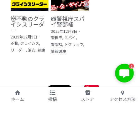
👹不動のクラ
📸警視庁スパ
イシスリーダ
イ警部補
ー
2025年12月8日
·
2025年12月9日
·
警視庁,
スパイ,
不動,
クライシス,
警部補,
トクリュウ,
リーダー,
治安,
健康
情報漏洩
KIBI 榎本澄雄
1
お問い合わせは今すぐ👉
保存
©2017 kibi inc.（株式会社 kibi）
ホーム
投稿
ストア
アクセス方法