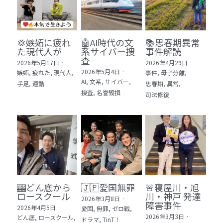
💢嫉妬に疲れ
🤖AI時代の文
📚思春期異常
た現代人が
系サイバー捜
事件解読
査
2026年5月17日
·
2026年4月29日
·
2026年5月4日
·
嫉妬,
疲れた,
現代人,
事件,
母子分離,
AI,
文系,
サイバー,
手足,
運動
思春期,
異常,
捜査,
名誉毀損
司法修復
🎰どん底から
🇯🇵愛国無罪
🚨寝屋川・旭
ロースクール
川・神戸 発達
2026年3月8日
·
障害事件
2026年4月5日
·
愛国,
無罪,
ゼロ戦,
2026年3月3日
·
どん底,
ロースクール,
ドラマ,
TinT！