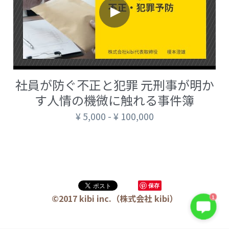
🏫社会福祉法人ぐらんま
🛒Learn More!（商品）
❓FAQ
📮ASK（無料読者登録 or 無料お問い合わせ）
社員が防ぐ不正と犯罪 元刑事が明か
す人情の機微に触れる事件簿
📚100冊の「本は飲み物」
¥ 5,000 - ¥ 100,000
📚 100冊の「本は飲み物」index
ログイン
/
登録
1 クレーム・犯罪・説得交渉 23冊
検索
2 発達障害・精神疾患・ケア 29冊
日本語
保存
3 身体知・非言語・情動 13冊
©2017 kibi inc.（株式会社 kibi）
1
日本語
4 創作・芸術・神秘 30冊