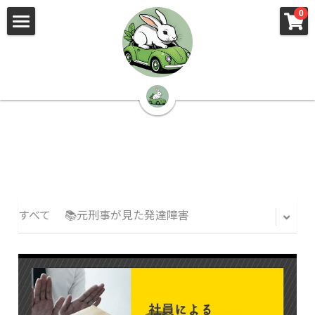
×
×
0
ストアカテゴリー
ブログカテゴリー
🌳株式会社 kibi🦉（トップ）
すべてのカテゴリー
すべてのカテゴリ
📰kibi log（ブログ）
🏢会社概要・プライバシーポリシー・プロフィ
ール・実績
📚元刑事が見た発達障害
🏢Your Team（会社概要）
㊙️Privacy Policy（プライバシーポリシー）
🕵️‍♂️元刑事の「説得しない」交渉術
すべて
📚元刑事が見た発達障害
📸Who am I?（プロフィール）
🏙️社員が防ぐ不正と犯罪
🔍insight（実績）
🏥限界ギリギリの発達障害事件解説
🙌自傷・他害・パニックは防げますか？