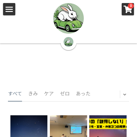
×
×
0
ストアカテゴリー
ブログカテゴリー
🌳株式会社 kibi🦉（トップ）
すべてのカテゴリー
すべてのカテゴリ
📰kibi log（ブログ）
🏢会社概要・プライバシーポリシー・プロフィ
ール・実績
📚元刑事が見た発達障害
🏢Your Team（会社概要）
㊙️Privacy Policy（プライバシーポリシー）
🕵️‍♂️元刑事の「説得しない」交渉術
すべて
きみ
ケア
ゼロ
あった
📸Who am I?（プロフィール）
🏙️社員が防ぐ不正と犯罪
🔍insight（実績）
🏥限界ギリギリの発達障害事件解説
🙌自傷・他害・パニックは防げますか？