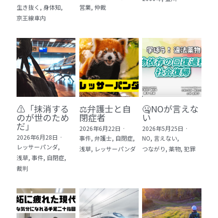
生き抜く,
身体知,
営業,
仲裁
5 教育・マネジメント・学修 20冊
京王線車内
6 セールス・マーケティング・ビジネスモデ
ル 21冊
7 ライフスタイル・防災・科学技術 12冊
8 アジア・歴史・未来予測 11冊
⚠️「抹消する
⚖️弁護士と自
🤐NOが言えな
🎬Dramas(おすすめの小説・漫画・ドラマ・
のが世のため
閉症者
い
映画)
だ」​
2026年6月22日
·
2026年5月25日
·
2026年6月28日
·
事件,
弁護士,
自閉症,
NO,
言えない,
レッサーパンダ,
浅草,
レッサーパンダ
つながり,
薬物,
犯罪
浅草,
事件,
自閉症,
裁判