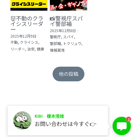
👹不動のクラ
📸警視庁スパ
イシスリーダ
イ警部補
ー
2025年12月8日
·
2025年12月9日
·
警視庁,
スパイ,
不動,
クライシス,
警部補,
トクリュウ,
リーダー,
治安,
健康
情報漏洩
他の投稿
KIBI 榎本澄雄
保存
1
お問い合わせは今すぐ👉
©2017 kibi inc.（株式会社 kibi）