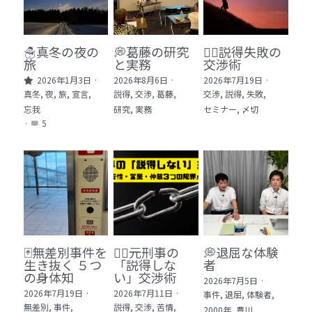
🏫社会福祉法人ぐらんま
🛒Learn More!（商品）
☃️真冬の夜の
💭葛藤の研究
🕵️‍♂️説得失敗の
旅
と実務
交渉術
❓FAQ
2026年1月3日
·
2026年8月6日
·
2026年7月19日
·
真冬,
夜,
旅,
宣言,
説得,
交渉,
葛藤,
交渉,
説得,
失敗,
📮ASK（無料読者登録 or 無料お問い合わせ）
忘我
研究,
実務
セミナー,
〆切
·
5
📚100冊の「本は飲み物」
📚 100冊の「本は飲み物」index
ログイン
/
登録
1 クレーム・犯罪・説得交渉 23冊
検索
2 発達障害・精神疾患・ケア 29冊
日本語
🃏無差別事件を
🙅‍♂️元刑事の
💭退屈な体験
生き抜く ５つ
「説得しな
者
3 身体知・非言語・情動 13冊
日本語
の身体知
い」交渉術
2026年7月5日
·
2026年7月19日
·
2026年7月11日
·
事件,
退屈,
体験者,
4 創作・芸術・神秘 30冊
無差別,
事件,
説得,
交渉,
苦情,
2000年,
豊川