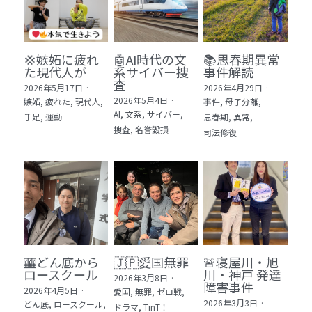
💢嫉妬に疲れ
🤖AI時代の文
📚思春期異常
た現代人が
系サイバー捜
事件解読
査
2026年5月17日
·
2026年4月29日
·
2026年5月4日
·
嫉妬,
疲れた,
現代人,
事件,
母子分離,
AI,
文系,
サイバー,
手足,
運動
思春期,
異常,
捜査,
名誉毀損
司法修復
🎰どん底から
🇯🇵愛国無罪
🚨寝屋川・旭
ロースクール
川・神戸 発達
2026年3月8日
·
障害事件
2026年4月5日
·
愛国,
無罪,
ゼロ戦,
2026年3月3日
·
どん底,
ロースクール,
ドラマ,
TinT！