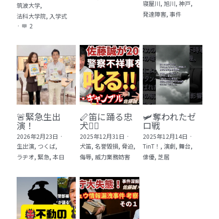
寝屋川,
旭川,
神戸,
筑波大学,
発達障害,
事件
法科大学院,
入学式
·
2
🚨緊急生出
🪈笛に踊る忠
🛩️奪われたゼ
演！
犬🐕‍🦺
ロ戦
2026年2月23日
·
2025年12月31日
·
2025年12月14日
·
生出演,
つくば,
犬笛,
名誉毀損,
脅迫,
TinT！,
演劇,
舞台,
ラヂオ,
緊急,
本日
侮辱,
威力業務妨害
俳優,
芝居