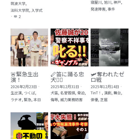
寝屋川,
旭川,
神戸,
筑波大学,
発達障害,
事件
法科大学院,
入学式
·
2
🚨緊急生出
🪈笛に踊る忠
🛩️奪われたゼ
演！
犬🐕‍🦺
ロ戦
2026年2月23日
·
2025年12月31日
·
2025年12月14日
·
生出演,
つくば,
犬笛,
名誉毀損,
脅迫,
TinT！,
演劇,
舞台,
ラヂオ,
緊急,
本日
侮辱,
威力業務妨害
俳優,
芝居