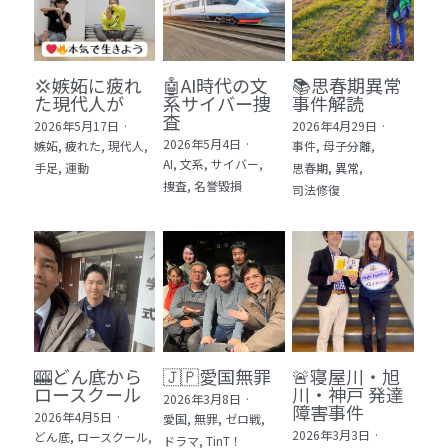
💢嫉妬に疲れ
🤖AI時代の文
📚思春期異常
た現代人が
系サイバー捜
事件解読
査
2026年5月17日
·
2026年4月29日
·
2026年5月4日
·
嫉妬,
疲れた,
現代人,
事件,
母子分離,
AI,
文系,
サイバー,
手足,
運動
思春期,
異常,
捜査,
名誉毀損
司法修復
🎰どん底から
🇯🇵愛国無罪
🚨寝屋川・旭
ロースクール
川・神戸 発達
2026年3月8日
·
障害事件
2026年4月5日
·
愛国,
無罪,
ゼロ戦,
2026年3月3日
·
どん底,
ロースクール,
ドラマ,
TinT！