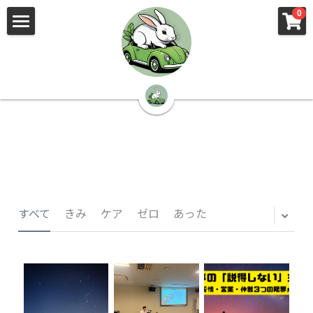
×
×
0
ストアカテゴリー
ブログカテゴリー
🌳株式会社 kibi🦉（トップ）
すべてのカテゴリー
すべてのカテゴリ
📰kibi log（ブログ）
🏢会社概要・プライバシーポリシー・プロフィ
ール・実績
📚元刑事が見た発達障害
🏢Your Team（会社概要）
㊙️Privacy Policy（プライバシーポリシー）
🕵️‍♂️元刑事の「説得しない」交渉術
すべて
きみ
ケア
ゼロ
あった
📸Who am I?（プロフィール）
🏙️社員が防ぐ不正と犯罪
🔍insight（実績）
🏥限界ギリギリの発達障害事件解説
🙌自傷・他害・パニックは防げますか？