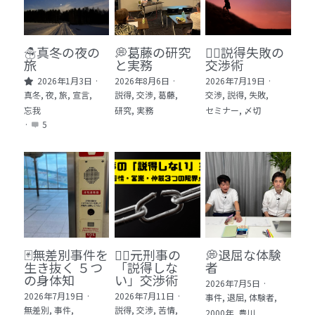
🏫社会福祉法人ぐらんま
🛒Learn More!（商品）
☃️真冬の夜の
💭葛藤の研究
🕵️‍♂️説得失敗の
旅
と実務
交渉術
❓FAQ
2026年1月3日
·
2026年8月6日
·
2026年7月19日
·
真冬,
夜,
旅,
宣言,
説得,
交渉,
葛藤,
交渉,
説得,
失敗,
📮ASK（無料読者登録 or 無料お問い合わせ）
忘我
研究,
実務
セミナー,
〆切
·
5
📚100冊の「本は飲み物」
📚 100冊の「本は飲み物」index
ログイン
/
登録
1 クレーム・犯罪・説得交渉 23冊
検索
2 発達障害・精神疾患・ケア 29冊
日本語
🃏無差別事件を
🙅‍♂️元刑事の
💭退屈な体験
生き抜く ５つ
「説得しな
者
3 身体知・非言語・情動 13冊
日本語
の身体知
い」交渉術
2026年7月5日
·
2026年7月19日
·
2026年7月11日
·
事件,
退屈,
体験者,
4 創作・芸術・神秘 30冊
無差別,
事件,
説得,
交渉,
苦情,
2000年,
豊川