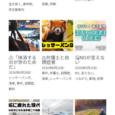
生き抜く,
身体知,
営業,
仲裁
5 教育・マネジメント・学修 20冊
京王線車内
6 セールス・マーケティング・ビジネスモデ
ル 21冊
7 ライフスタイル・防災・科学技術 12冊
8 アジア・歴史・未来予測 11冊
⚠️「抹消する
⚖️弁護士と自
🤐NOが言えな
🎬Dramas(おすすめの小説・漫画・ドラマ・
のが世のため
閉症者
い
映画)
だ」​
2026年6月22日
·
2026年5月25日
·
2026年6月28日
·
事件,
弁護士,
自閉症,
NO,
言えない,
レッサーパンダ,
浅草,
レッサーパンダ
つながり,
薬物,
犯罪
浅草,
事件,
自閉症,
裁判