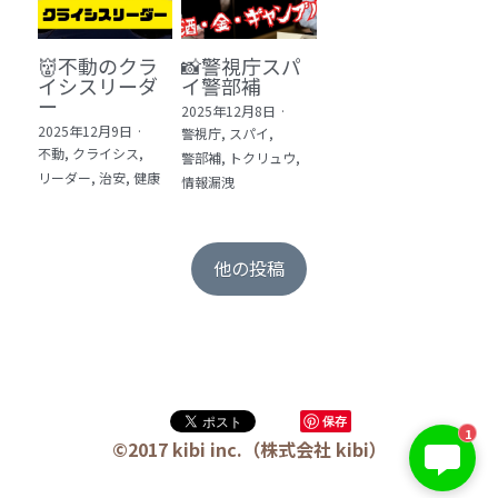
👹不動のクラ
📸警視庁スパ
イシスリーダ
イ警部補
ー
2025年12月8日
·
2025年12月9日
·
警視庁,
スパイ,
不動,
クライシス,
警部補,
トクリュウ,
リーダー,
治安,
健康
情報漏洩
他の投稿
保存
1
©2017 kibi inc.（株式会社 kibi）