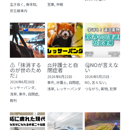
生き抜く,
身体知,
営業,
仲裁
5 教育・マネジメント・学修 20冊
京王線車内
6 セールス・マーケティング・ビジネスモデ
ル 21冊
7 ライフスタイル・防災・科学技術 12冊
8 アジア・歴史・未来予測 11冊
⚠️「抹消する
⚖️弁護士と自
🤐NOが言えな
🎬Dramas(おすすめの小説・漫画・ドラマ・
のが世のため
閉症者
い
映画)
だ」​
2026年6月22日
·
2026年5月25日
·
2026年6月28日
·
事件,
弁護士,
自閉症,
NO,
言えない,
レッサーパンダ,
浅草,
レッサーパンダ
つながり,
薬物,
犯罪
浅草,
事件,
自閉症,
裁判