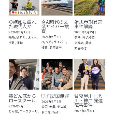
💢嫉妬に疲れ
🤖AI時代の文
📚思春期異常
た現代人が
系サイバー捜
事件解読
査
2026年5月17日
·
2026年4月29日
·
2026年5月4日
·
嫉妬,
疲れた,
現代人,
事件,
母子分離,
AI,
文系,
サイバー,
手足,
運動
思春期,
異常,
捜査,
名誉毀損
司法修復
🎰どん底から
🇯🇵愛国無罪
🚨寝屋川・旭
ロースクール
川・神戸 発達
2026年3月8日
·
障害事件
2026年4月5日
·
愛国,
無罪,
ゼロ戦,
2026年3月3日
·
どん底,
ロースクール,
ドラマ,
TinT！