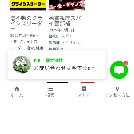
👹不動のクラ
📸警視庁スパ
イシスリーダ
イ警部補
ー
2025年12月8日
·
2025年12月9日
·
警視庁,
スパイ,
不動,
クライシス,
警部補,
トクリュウ,
リーダー,
治安,
健康
情報漏洩
KIBI 榎本澄雄
1
お問い合わせは今すぐ👉
保存
©2017 kibi inc.（株式会社 kibi）
ホーム
投稿
ストア
アクセス方法