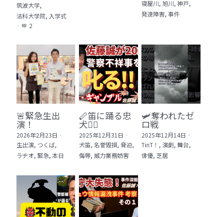
寝屋川,
旭川,
神戸,
筑波大学,
発達障害,
事件
法科大学院,
入学式
·
2
🚨緊急生出
🪈笛に踊る忠
🛩️奪われたゼ
演！
犬🐕‍🦺
ロ戦
2026年2月23日
·
2025年12月31日
·
2025年12月14日
·
生出演,
つくば,
犬笛,
名誉毀損,
脅迫,
TinT！,
演劇,
舞台,
ラヂオ,
緊急,
本日
侮辱,
威力業務妨害
俳優,
芝居