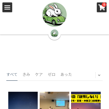
×
×
0
ストアカテゴリー
ブログカテゴリー
🌳株式会社 kibi🦉（トップ）
すべてのカテゴリー
すべてのカテゴリ
📰kibi log（ブログ）
🏢会社概要・プライバシーポリシー・プロフィ
ール・実績
📚元刑事が見た発達障害
🏢Your Team（会社概要）
㊙️Privacy Policy（プライバシーポリシー）
🕵️‍♂️元刑事の「説得しない」交渉術
すべて
きみ
ケア
ゼロ
あった
📸Who am I?（プロフィール）
🏙️社員が防ぐ不正と犯罪
🔍insight（実績）
🏥限界ギリギリの発達障害事件解説
🙌自傷・他害・パニックは防げますか？