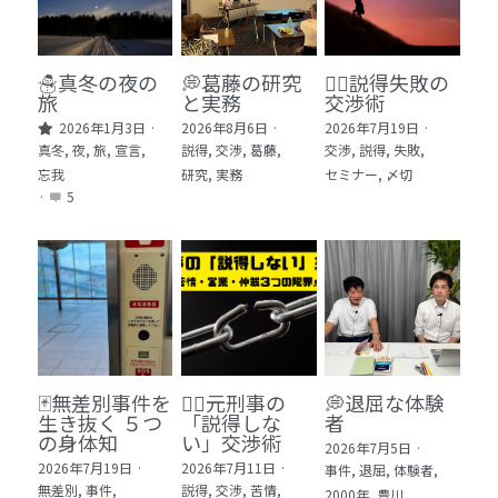
🏫社会福祉法人ぐらんま
🛒Learn More!（商品）
☃️真冬の夜の
💭葛藤の研究
🕵️‍♂️説得失敗の
旅
と実務
交渉術
❓FAQ
2026年1月3日
·
2026年8月6日
·
2026年7月19日
·
真冬,
夜,
旅,
宣言,
説得,
交渉,
葛藤,
交渉,
説得,
失敗,
📮ASK（無料読者登録 or 無料お問い合わせ）
忘我
研究,
実務
セミナー,
〆切
·
5
📚100冊の「本は飲み物」
📚 100冊の「本は飲み物」index
ログイン
/
登録
1 クレーム・犯罪・説得交渉 23冊
検索
2 発達障害・精神疾患・ケア 29冊
日本語
🃏無差別事件を
🙅‍♂️元刑事の
💭退屈な体験
生き抜く ５つ
「説得しな
者
3 身体知・非言語・情動 13冊
日本語
の身体知
い」交渉術
2026年7月5日
·
2026年7月19日
·
2026年7月11日
·
事件,
退屈,
体験者,
4 創作・芸術・神秘 30冊
無差別,
事件,
説得,
交渉,
苦情,
2000年,
豊川