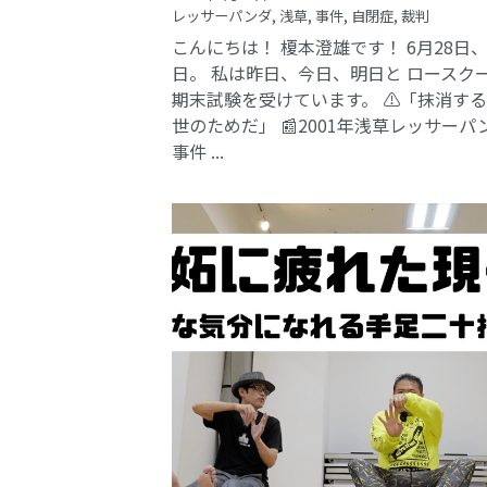
レッサーパンダ,
浅草,
事件,
自閉症,
裁判
こんにちは！ 榎本澄雄です！ 6月28日
日。 私は昨日、今日、明日と ロースク
期末試験を受けています。 ⚠️「抹消す
世のためだ」 📰2001年浅草レッサーパ
事件​ ...