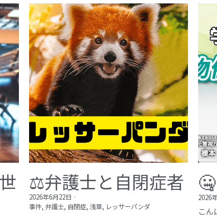
が世
⚖️弁護士と自閉症者

2026年6月22日
·
2026
事件,
弁護士,
自閉症,
浅草,
レッサーパンダ
こん