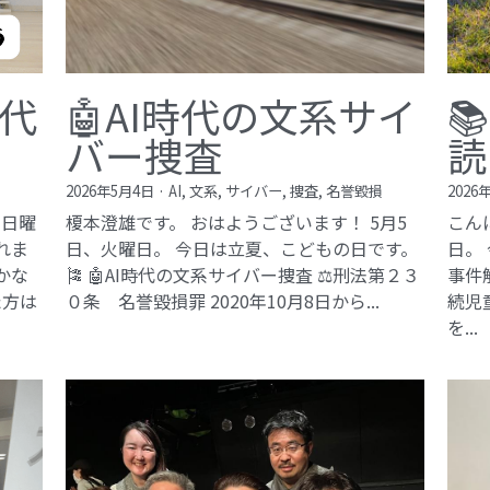
現代
🤖AI時代の文系サイ

バー捜査
読
2026年5月4日
·
AI,
文系,
サイバー,
捜査,
名誉毀損
2026
、日曜
榎本澄雄です。 おはようございます！ 5月5
こん
れま
日、火曜日。 今日は立夏、こどもの日です。
日。
豊かな
🎏 🤖AI時代の文系サイバー捜査 ⚖️刑法第２３
事件
た方は
０条 名誉毀損罪​ 2020年10月8日から...
続児
を...