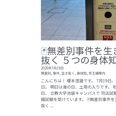
🃏無差別事件を生
抜く ５つの身体
2026年7月19日
·
無差別,
事件,
生き抜く,
身体知,
京王線車内
こんにちは！ 榎本澄雄です。 7月19日
日。 明日は海の日、土用の入りです。 
日、 立教大学池袋キャンパスで 司法試
備試験を受けています。 🃏無差別事件を
抜く ...