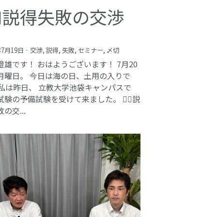
️‍♂️説得失敗の交渉
年7月19日
·
交渉,
説得,
失敗,
セミナー,
〆切
澄雄です！ おはようございます！ 7月20
月曜日。 今日は海の日、土用の入りで
 私は昨日、 立教大学池袋キャンパスで
験の予備試験を受けて来ました。 🕵️‍♂️説
の交...