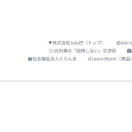
🌳株式会社 kibi🦉（トップ）
📰kib
🕵️‍♂️元刑事の「説得しない」交渉術

🏫社会福祉法人ぐらんま
🛒Learn More!（商品