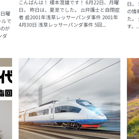
こんばんは！ 榎本澄雄です！ 6月22日、月曜
日。
日。 昨日は、夏至でした。 ⚖️弁護士と自閉症
の情
、日曜
者 📰2001年浅草レッサーパンダ事件​ 2001年
た。
ールで
4月30日 浅草レッサーパンダ事件 5回...
す。..
るのが
ンダ