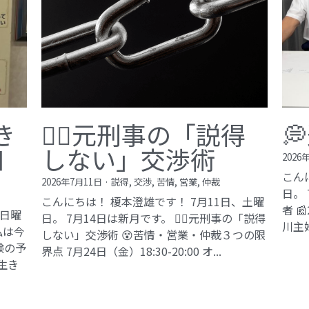
き
🙅‍♂️元刑事の「説得

知
しない」交渉術
2026
こん
2026年7月11日
·
説得,
交渉,
苦情,
営業,
仲裁
日。
こんにちは！ 榎本澄雄です！ 7月11日、土曜
者 
、日曜
日。 7月14日は新月です。 🙅‍♂️元刑事の「説得
川主
私は今
しない」交渉術 😵苦情・営業・仲裁３つの限
験の予
界点 7月24日（金）18:30-20:00 オ...
生き