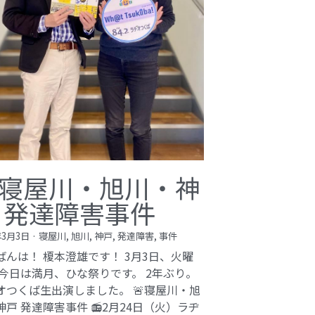
寝屋川・旭川・神
 発達障害事件
年3月3日
·
寝屋川,
旭川,
神戸,
発達障害,
事件
ばんは！ 榎本澄雄です！ 3月3日、火曜
 今日は満月、ひな祭りです。 2年ぶり。
オつくば生出演しました。 🚨寝屋川・旭
神戸 発達障害事件 📻2月24日（火）ラヂ