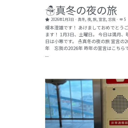
☃️真冬の夜の旅
2026年1月3日
·
真冬,
夜,
旅,
宣言,
忘我
·
5
榎本澄雄です！ あけましておめでとう
ます！ 1月3日、土曜日。 今日は満月、
日は小寒です。 ☃️真冬の夜の旅 宣言の20
年 忘我の2026年​ 昨年の宣言はこちら
...