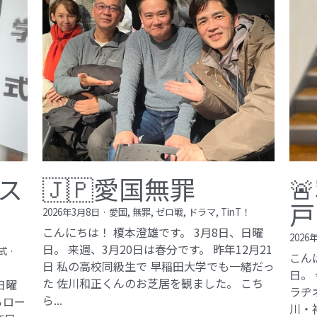
ス
🇯🇵愛国無罪

戸
2026年3月8日
·
愛国,
無罪,
ゼロ戦,
ドラマ,
TinT！
こんにちは！ 榎本澄雄です。 3月8日、日曜
2026
日。 来週、3月20日は春分です。 昨年12月21
式
·
こん
日 私の高校同級生で 早稲田大学でも一緒だっ
日。
た 佐川和正くんのお芝居を観ました。 こち
日曜
ラヂ
ら...
らロー
川・