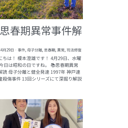
思春期異常事件解
年4月29日
·
事件,
母子分離,
思春期,
異常,
司法修復
にちは！ 榎本澄雄です！ 4月29日、水曜
 今日は昭和の日ですね。 📚思春期異常
解読 母子分離と健全発達 1997年 神戸連
童殺傷事件 13回シリーズにて深掘り解説