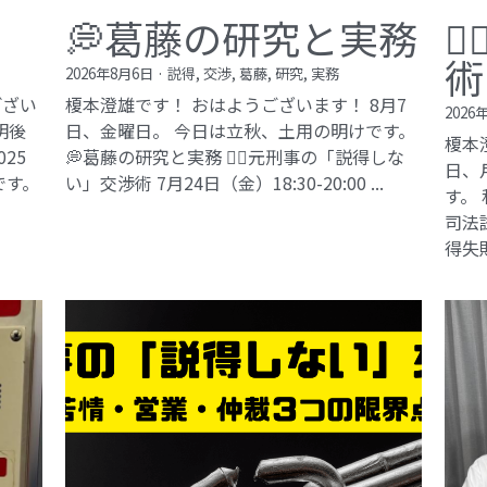
💭葛藤の研究と実務

術
2026年8月6日
·
説得,
交渉,
葛藤,
研究,
実務
ござい
榎本澄雄です！ おはようございます！ 8月7
2026
明後
日、金曜日。 今日は立秋、土用の明けです。
榎本
25
💭葛藤の研究と実務 🕵️‍♂️元刑事の「説得しな
日、
です。
い」交渉術​ 7月24日（金）18:30-20:00 ...
す。
司法試
得失敗