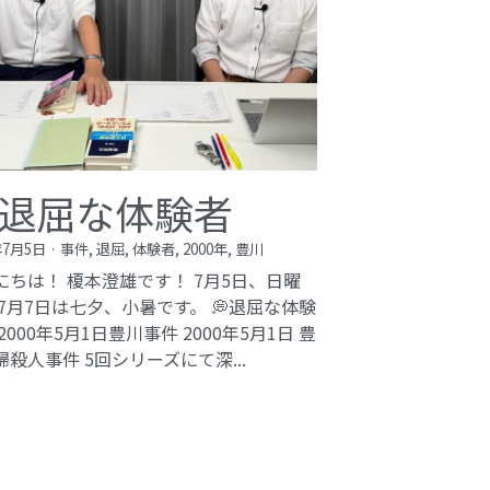
退屈な体験者
年7月5日
·
事件,
退屈,
体験者,
2000年,
豊川
にちは！ 榎本澄雄です！ 7月5日、日曜
 7月7日は七夕、小暑です。 💭退屈な体験
2000年5月1日豊川事件​ 2000年5月1日 豊
婦殺人事件 5回シリーズにて深...