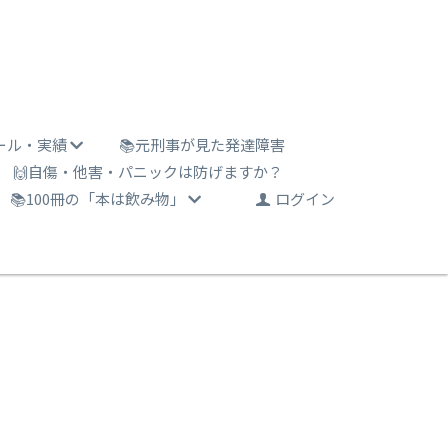
ール・実績
📚元刑事が見た発達障害
🙌自傷・他害・パニックは防げますか？
📚100冊の「本は飲み物」
ログイン