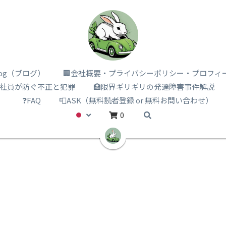
i log（ブログ）
🏢会社概要・プライバシーポリシー・プロフィ
️社員が防ぐ不正と犯罪
🏥限界ギリギリの発達障害事件解説
）
❓FAQ
📮ASK（無料読者登録 or 無料お問い合わせ）
0