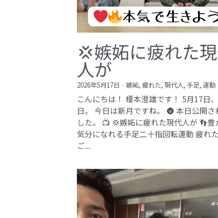
💢嫉妬に疲れた
人が
2026年5月17日
·
嫉妬,
疲れた,
現代人,
手足,
運動
こんにちは！ 榎本澄雄です！ 5月17日
日。 今日は新月ですね。 🌚 本日公開さ
した。 📺 💢嫉妬に疲れた現代人が 👣
気分になれる手足二十指回転運動 疲れ
ご...