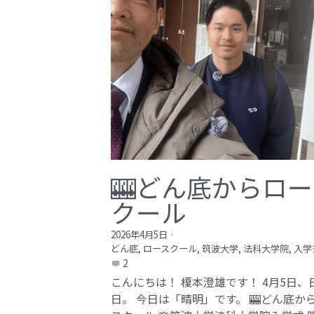
🎰どん底からロー
クール
2026年4月5日
·
どん底,
ロースクール,
筑波大学,
法科大学院,
入学
2
こんにちは！ 榎本澄雄です！ 4月5日、
日。 今日は「晴明」です。 🎰どん底か