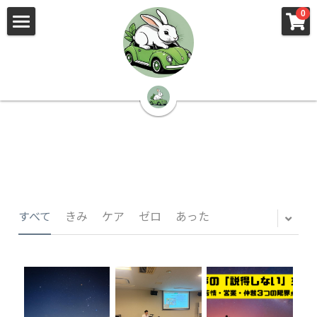
×
×
0
ストアカテゴリー
ブログカテゴリー
🌳株式会社 kibi🦉（トップ）
すべてのカテゴリー
すべてのカテゴリ
📰kibi log（ブログ）
🏢会社概要・プライバシーポリシー・プロフィ
ール・実績
📚元刑事が見た発達障害
🏢Your Team（会社概要）
㊙️Privacy Policy（プライバシーポリシー）
🕵️‍♂️元刑事の「説得しない」交渉術
すべて
きみ
ケア
ゼロ
あった
📸Who am I?（プロフィール）
🏙️社員が防ぐ不正と犯罪
🔍insight（実績）
🏥限界ギリギリの発達障害事件解説
🙌自傷・他害・パニックは防げますか？