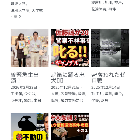
寝屋川,
旭川,
神戸,
筑波大学,
発達障害,
事件
法科大学院,
入学式
·
2
🚨緊急生出
🪈笛に踊る忠
🛩️奪われたゼ
演！
犬🐕‍🦺
ロ戦
2026年2月23日
·
2025年12月31日
·
2025年12月14日
·
生出演,
つくば,
犬笛,
名誉毀損,
脅迫,
TinT！,
演劇,
舞台,
ラヂオ,
緊急,
本日
侮辱,
威力業務妨害
俳優,
芝居