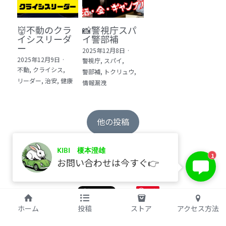
👹不動のクラ
📸警視庁スパ
イシスリーダ
イ警部補
ー
2025年12月8日
·
2025年12月9日
·
警視庁,
スパイ,
不動,
クライシス,
警部補,
トクリュウ,
リーダー,
治安,
健康
情報漏洩
他の投稿
KIBI 榎本澄雄
1
お問い合わせは今すぐ👉
保存
©2017 kibi inc.（株式会社 kibi）
ホーム
投稿
ストア
アクセス方法