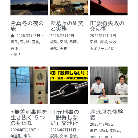
🏫社会福祉法人ぐらんま
🛒Learn More!（商品）
☃️真冬の夜の
💭葛藤の研究
🕵️‍♂️説得失敗の
旅
と実務
交渉術
❓FAQ
2026年1月3日
·
2026年8月6日
·
2026年7月19日
·
真冬,
夜,
旅,
宣言,
説得,
交渉,
葛藤,
交渉,
説得,
失敗,
📮ASK（無料読者登録 or 無料お問い合わせ）
忘我
研究,
実務
セミナー,
〆切
·
5
📚100冊の「本は飲み物」
📚 100冊の「本は飲み物」index
ログイン
/
登録
1 クレーム・犯罪・説得交渉 23冊
検索
2 発達障害・精神疾患・ケア 29冊
日本語
🃏無差別事件を
🙅‍♂️元刑事の
💭退屈な体験
生き抜く ５つ
「説得しな
者
3 身体知・非言語・情動 13冊
日本語
の身体知
い」交渉術
2026年7月5日
·
2026年7月19日
·
2026年7月11日
·
事件,
退屈,
体験者,
4 創作・芸術・神秘 30冊
無差別,
事件,
説得,
交渉,
苦情,
2000年,
豊川