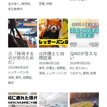
生き抜く,
身体知,
営業,
仲裁
5 教育・マネジメント・学修 20冊
京王線車内
6 セールス・マーケティング・ビジネスモデ
ル 21冊
7 ライフスタイル・防災・科学技術 12冊
8 アジア・歴史・未来予測 11冊
⚠️「抹消する
⚖️弁護士と自
🤐NOが言えな
🎬Dramas(おすすめの小説・漫画・ドラマ・
のが世のため
閉症者
い
映画)
だ」​
2026年6月22日
·
2026年5月25日
·
2026年6月28日
·
事件,
弁護士,
自閉症,
NO,
言えない,
レッサーパンダ,
浅草,
レッサーパンダ
つながり,
薬物,
犯罪
浅草,
事件,
自閉症,
裁判