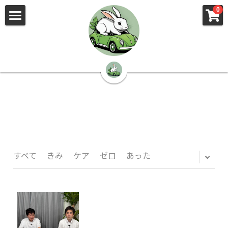
×
×
0
ストアカテゴリー
ブログカテゴリー
🌳株式会社 kibi🦉（トップ）
すべてのカテゴリー
すべてのカテゴリ
📰kibi log（ブログ）
🏢会社概要・プライバシーポリシー・プロフィ
ール・実績
📚元刑事が見た発達障害
🏢Your Team（会社概要）
㊙️Privacy Policy（プライバシーポリシー）
🕵️‍♂️元刑事の「説得しない」交渉術
すべて
きみ
ケア
ゼロ
あった
📸Who am I?（プロフィール）
🏙️社員が防ぐ不正と犯罪
🔍insight（実績）
🏥限界ギリギリの発達障害事件解説
🙌自傷・他害・パニックは防げますか？