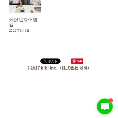
🏫社会福祉法人ぐらんま
🛒Learn More!（商品）
💭退屈な体験
者
❓FAQ
2026年7月5日
📮ASK（無料読者登録 or 無料お問い合わせ）
📚100冊の「本は飲み物」
保存
📚 100冊の「本は飲み物」index
ログイン
/
登録
©2017 kibi inc.（株式会社 kibi）
1 クレーム・犯罪・説得交渉 23冊
検索
2 発達障害・精神疾患・ケア 29冊
日本語
3 身体知・非言語・情動 13冊
1
日本語
4 創作・芸術・神秘 30冊