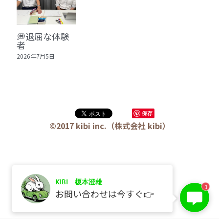
🏫社会福祉法人ぐらんま
🛒Learn More!（商品）
💭退屈な体験
者
❓FAQ
2026年7月5日
📮ASK（無料読者登録 or 無料お問い合わせ）
📚100冊の「本は飲み物」
保存
📚 100冊の「本は飲み物」index
ログイン
/
登録
©2017 kibi inc.（株式会社 kibi）
1 クレーム・犯罪・説得交渉 23冊
検索
2 発達障害・精神疾患・ケア 29冊
日本語
KIBI 榎本澄雄
3 身体知・非言語・情動 13冊
1
日本語
お問い合わせは今すぐ👉
4 創作・芸術・神秘 30冊