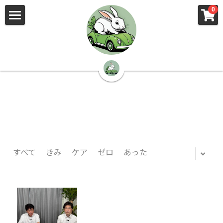
×
×
0
ストアカテゴリー
ブログカテゴリー
🌳株式会社 kibi🦉（トップ）
すべてのカテゴリー
すべてのカテゴリ
📰kibi log（ブログ）
🏢会社概要・プライバシーポリシー・プロフィ
ール・実績
📚元刑事が見た発達障害
🏢Your Team（会社概要）
㊙️Privacy Policy（プライバシーポリシー）
🕵️‍♂️元刑事の「説得しない」交渉術
すべて
きみ
ケア
ゼロ
あった
📸Who am I?（プロフィール）
🏙️社員が防ぐ不正と犯罪
🔍insight（実績）
🏥限界ギリギリの発達障害事件解説
🙌自傷・他害・パニックは防げますか？