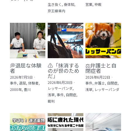
生き抜く,
身体知,
営業,
仲裁
5 教育・マネジメント・学修 20冊
京王線車内
6 セールス・マーケティング・ビジネスモデ
ル 21冊
7 ライフスタイル・防災・科学技術 12冊
8 アジア・歴史・未来予測 11冊
💭退屈な体験
⚠️「抹消する
⚖️弁護士と自
🎬Dramas(おすすめの小説・漫画・ドラマ・
者
のが世のため
閉症者
映画)
だ」​
2026年7月5日
·
2026年6月22日
·
2026年6月28日
·
事件,
退屈,
体験者,
事件,
弁護士,
自閉症,
レッサーパンダ,
2000年,
豊川
浅草,
レッサーパンダ
浅草,
事件,
自閉症,
裁判