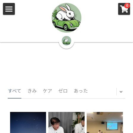
×
×
0
ストアカテゴリー
ブログカテゴリー
🌳株式会社 kibi🦉（トップ）
すべてのカテゴリー
すべてのカテゴリ
📰kibi log（ブログ）
🏢会社概要・プライバシーポリシー・プロフィ
ール・実績
📚元刑事が見た発達障害
🏢Your Team（会社概要）
㊙️Privacy Policy（プライバシーポリシー）
🕵️‍♂️元刑事の「説得しない」交渉術
すべて
きみ
ケア
ゼロ
あった
📸Who am I?（プロフィール）
🏙️社員が防ぐ不正と犯罪
🔍insight（実績）
🏥限界ギリギリの発達障害事件解説
🙌自傷・他害・パニックは防げますか？