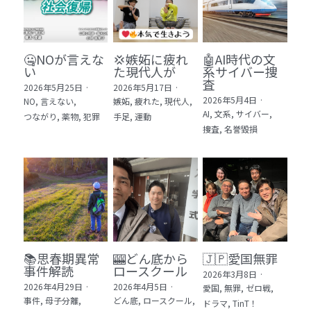
🤐NOが言えな
💢嫉妬に疲れ
🤖AI時代の文
い
た現代人が
系サイバー捜
査
2026年5月25日
·
2026年5月17日
·
2026年5月4日
·
NO,
言えない,
嫉妬,
疲れた,
現代人,
AI,
文系,
サイバー,
つながり,
薬物,
犯罪
手足,
運動
捜査,
名誉毀損
📚思春期異常
🎰どん底から
🇯🇵愛国無罪
事件解読
ロースクール
2026年3月8日
·
2026年4月29日
·
2026年4月5日
·
愛国,
無罪,
ゼロ戦,
事件,
母子分離,
どん底,
ロースクール,
ドラマ,
TinT！