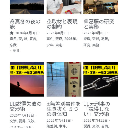
🏫社会福祉法人ぐらんま
🛒Learn More!（商品）
☃️真冬の夜の
⚠️取材と表現
💭葛藤の研究
旅
の制約
と実務
❓FAQ
2026年1月3日
·
2026年8月9日
·
2026年8月6日
·
真冬,
夜,
旅,
宣言,
事件,
奈良,
2006年,
説得,
交渉,
葛藤,
📮ASK（無料読者登録 or 無料お問い合わせ）
忘我
少年,
自宅
研究,
実務
·
5
📚100冊の「本は飲み物」
📚 100冊の「本は飲み物」index
ログイン
/
登録
1 クレーム・犯罪・説得交渉 23冊
検索
2 発達障害・精神疾患・ケア 29冊
日本語
🕵️‍♂️説得失敗の
🃏無差別事件を
🙅‍♂️元刑事の
交渉術
生き抜く ５つ
「説得しな
3 身体知・非言語・情動 13冊
日本語
の身体知
い」交渉術
2026年7月19日
·
2026年7月19日
·
2026年7月11日
·
交渉,
説得,
失敗,
4 創作・芸術・神秘 30冊
無差別,
事件,
説得,
交渉,
苦情,
セミナー,
〆切