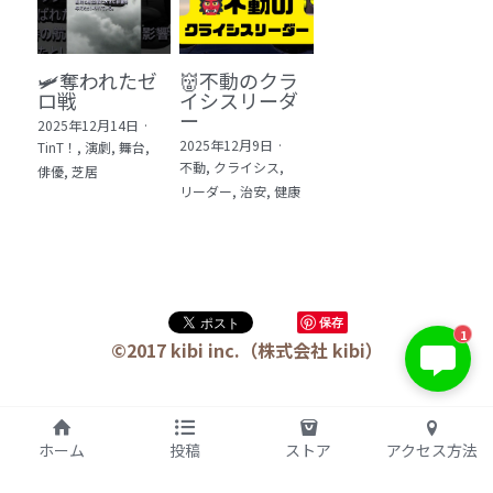
🛩️奪われたゼ
👹不動のクラ
ロ戦
イシスリーダ
ー
2025年12月14日
·
2025年12月9日
·
TinT！,
演劇,
舞台,
不動,
クライシス,
俳優,
芝居
リーダー,
治安,
健康
保存
1
©2017 kibi inc.（株式会社 kibi）
ホーム
投稿
ストア
アクセス方法