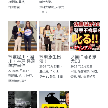
思春期,
異常,
筑波大学,
司法修復
法科大学院,
入学式
·
2
🚨寝屋川・旭
🚨緊急生出
🪈笛に踊る忠
川・神戸 発達
演！
犬🐕‍🦺
障害事件
2026年2月23日
·
2025年12月31日
·
2026年3月3日
·
生出演,
つくば,
犬笛,
名誉毀損,
脅迫,
寝屋川,
旭川,
神戸,
ラヂオ,
緊急,
本日
侮辱,
威力業務妨害
発達障害,
事件