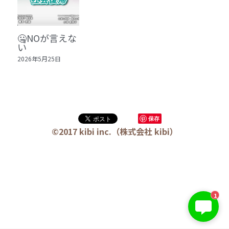
🏫社会福祉法人ぐらんま
🛒Learn More!（商品）
🤐NOが言えな
い
❓FAQ
2026年5月25日
📮ASK（無料読者登録 or 無料お問い合わせ）
📚100冊の「本は飲み物」
保存
📚 100冊の「本は飲み物」index
ログイン
/
登録
©2017 kibi inc.（株式会社 kibi）
1 クレーム・犯罪・説得交渉 23冊
検索
2 発達障害・精神疾患・ケア 29冊
日本語
KIBI 榎本澄雄
3 身体知・非言語・情動 13冊
1
日本語
お問い合わせは今すぐ👉
4 創作・芸術・神秘 30冊