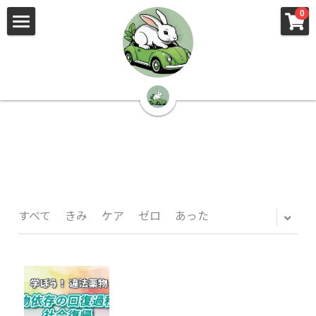
×
×
0
ストアカテゴリー
ブログカテゴリー
🌳株式会社 kibi🦉（トップ）
すべてのカテゴリー
すべてのカテゴリ
📰kibi log（ブログ）
🏢会社概要・プライバシーポリシー・プロフィ
ール・実績
📚元刑事が見た発達障害
🏢Your Team（会社概要）
㊙️Privacy Policy（プライバシーポリシー）
🕵️‍♂️元刑事の「説得しない」交渉術
すべて
きみ
ケア
ゼロ
あった
📸Who am I?（プロフィール）
🏙️社員が防ぐ不正と犯罪
🔍insight（実績）
🏥限界ギリギリの発達障害事件解説
🙌自傷・他害・パニックは防げますか？