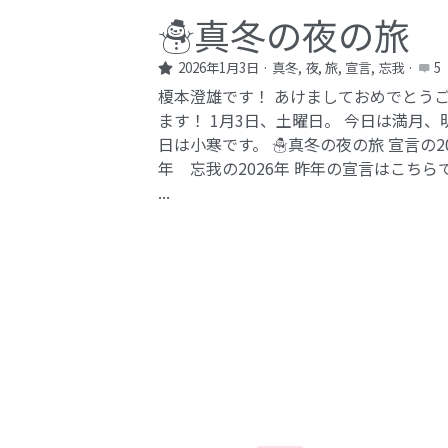
☃️真冬の夜の旅
2026年1月3日
·
真冬,
夜,
旅,
宣言,
忘我
·
5
榎本澄雄です！ あけましておめでとう
ます！ 1月3日、土曜日。 今日は満月、
日は小寒です。 ☃️真冬の夜の旅 宣言の20
年 忘我の2026年​ 昨年の宣言はこちら
...