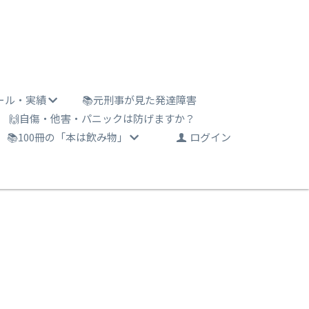
ール・実績
📚元刑事が見た発達障害
🙌自傷・他害・パニックは防げますか？
📚100冊の「本は飲み物」
ログイン