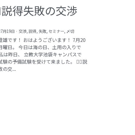
️‍♂️説得失敗の交渉
年7月19日
·
交渉,
説得,
失敗,
セミナー,
〆切
澄雄です！ おはようございます！ 7月20
月曜日。 今日は海の日、土用の入りで
 私は昨日、 立教大学池袋キャンパスで
験の予備試験を受けて来ました。 🕵️‍♂️説
の交...