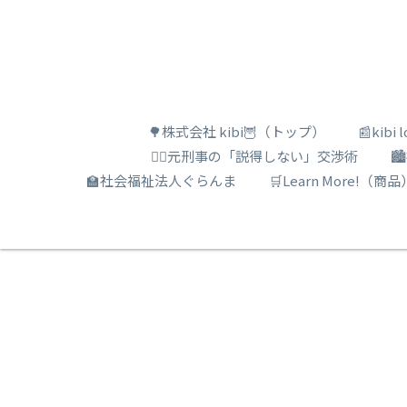
🌳株式会社 kibi🦉（トップ）
📰kib
🕵️‍♂️元刑事の「説得しない」交渉術

🏫社会福祉法人ぐらんま
🛒Learn More!（商品