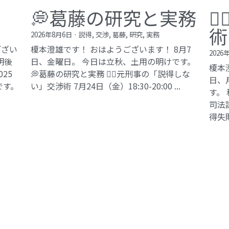
💭葛藤の研究と実務

術
2026年8月6日
·
説得,
交渉,
葛藤,
研究,
実務
ござい
榎本澄雄です！ おはようございます！ 8月7
2026
明後
日、金曜日。 今日は立秋、土用の明けです。
榎本
25
💭葛藤の研究と実務 🕵️‍♂️元刑事の「説得しな
日、
です。
い」交渉術​ 7月24日（金）18:30-20:00 ...
す。
司法試
得失敗