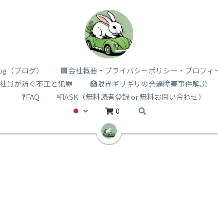
i log（ブログ）
🏢会社概要・プライバシーポリシー・プロフィ
️社員が防ぐ不正と犯罪
🏥限界ギリギリの発達障害事件解説
）
❓FAQ
📮ASK（無料読者登録 or 無料お問い合わせ）
0