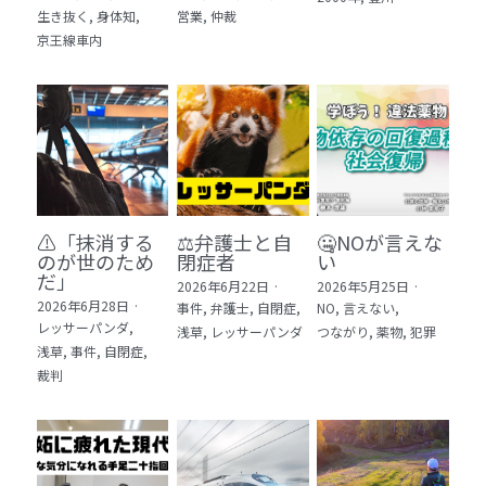
生き抜く,
身体知,
営業,
仲裁
5 教育・マネジメント・学修 20冊
京王線車内
6 セールス・マーケティング・ビジネスモデ
ル 21冊
7 ライフスタイル・防災・科学技術 12冊
8 アジア・歴史・未来予測 11冊
⚠️「抹消する
⚖️弁護士と自
🤐NOが言えな
🎬Dramas(おすすめの小説・漫画・ドラマ・
のが世のため
閉症者
い
映画)
だ」​
2026年6月22日
·
2026年5月25日
·
2026年6月28日
·
事件,
弁護士,
自閉症,
NO,
言えない,
レッサーパンダ,
浅草,
レッサーパンダ
つながり,
薬物,
犯罪
浅草,
事件,
自閉症,
裁判