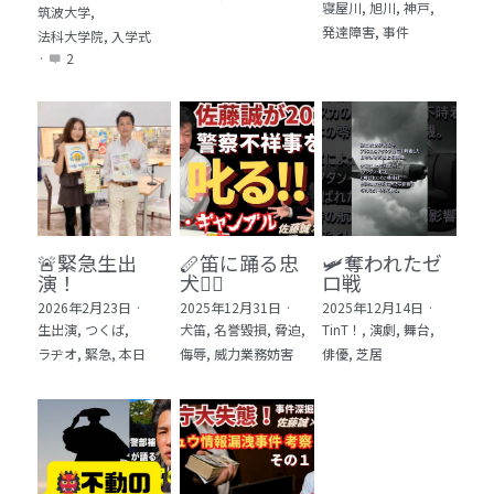
寝屋川,
旭川,
神戸,
筑波大学,
発達障害,
事件
法科大学院,
入学式
·
2
🚨緊急生出
🪈笛に踊る忠
🛩️奪われたゼ
演！
犬🐕‍🦺
ロ戦
2026年2月23日
·
2025年12月31日
·
2025年12月14日
·
生出演,
つくば,
犬笛,
名誉毀損,
脅迫,
TinT！,
演劇,
舞台,
ラヂオ,
緊急,
本日
侮辱,
威力業務妨害
俳優,
芝居