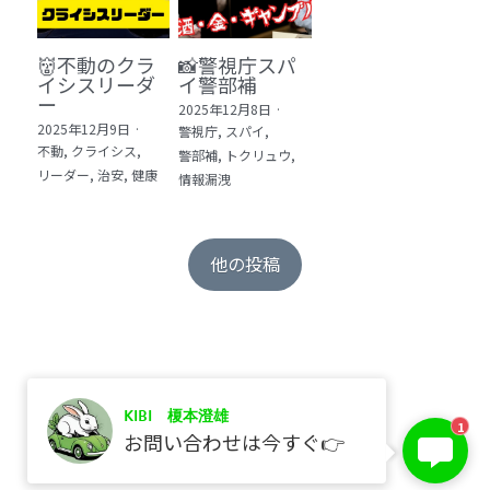
👹不動のクラ
📸警視庁スパ
イシスリーダ
イ警部補
ー
2025年12月8日
·
2025年12月9日
·
警視庁,
スパイ,
不動,
クライシス,
警部補,
トクリュウ,
リーダー,
治安,
健康
情報漏洩
他の投稿
KIBI 榎本澄雄
保存
1
お問い合わせは今すぐ👉
©2017 kibi inc.（株式会社 kibi）