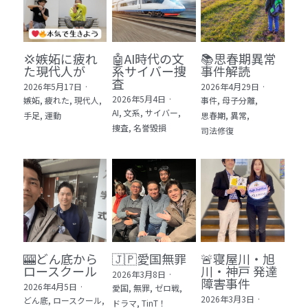
💢嫉妬に疲れ
🤖AI時代の文
📚思春期異常
た現代人が
系サイバー捜
事件解読
査
2026年5月17日
·
2026年4月29日
·
2026年5月4日
·
嫉妬,
疲れた,
現代人,
事件,
母子分離,
AI,
文系,
サイバー,
手足,
運動
思春期,
異常,
捜査,
名誉毀損
司法修復
🎰どん底から
🇯🇵愛国無罪
🚨寝屋川・旭
ロースクール
川・神戸 発達
2026年3月8日
·
障害事件
2026年4月5日
·
愛国,
無罪,
ゼロ戦,
2026年3月3日
·
どん底,
ロースクール,
ドラマ,
TinT！