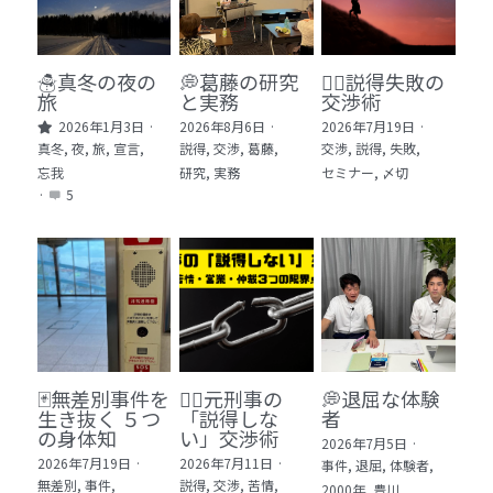
🏫社会福祉法人ぐらんま
🛒Learn More!（商品）
☃️真冬の夜の
💭葛藤の研究
🕵️‍♂️説得失敗の
旅
と実務
交渉術
❓FAQ
2026年1月3日
·
2026年8月6日
·
2026年7月19日
·
真冬,
夜,
旅,
宣言,
説得,
交渉,
葛藤,
交渉,
説得,
失敗,
📮ASK（無料読者登録 or 無料お問い合わせ）
忘我
研究,
実務
セミナー,
〆切
·
5
📚100冊の「本は飲み物」
📚 100冊の「本は飲み物」index
ログイン
/
登録
1 クレーム・犯罪・説得交渉 23冊
検索
2 発達障害・精神疾患・ケア 29冊
日本語
🃏無差別事件を
🙅‍♂️元刑事の
💭退屈な体験
生き抜く ５つ
「説得しな
者
3 身体知・非言語・情動 13冊
日本語
の身体知
い」交渉術
2026年7月5日
·
2026年7月19日
·
2026年7月11日
·
事件,
退屈,
体験者,
4 創作・芸術・神秘 30冊
無差別,
事件,
説得,
交渉,
苦情,
2000年,
豊川