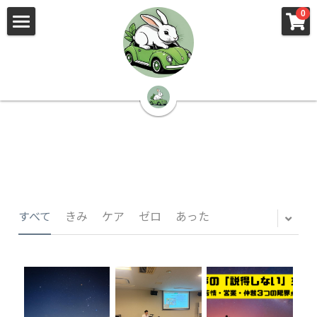
×
×
0
ストアカテゴリー
ブログカテゴリー
🌳株式会社 kibi🦉（トップ）
すべてのカテゴリー
すべてのカテゴリ
📰kibi log（ブログ）
🏢会社概要・プライバシーポリシー・プロフィ
ール・実績
📚元刑事が見た発達障害
🏢Your Team（会社概要）
㊙️Privacy Policy（プライバシーポリシー）
🕵️‍♂️元刑事の「説得しない」交渉術
すべて
きみ
ケア
ゼロ
あった
📸Who am I?（プロフィール）
🏙️社員が防ぐ不正と犯罪
🔍insight（実績）
🏥限界ギリギリの発達障害事件解説
🙌自傷・他害・パニックは防げますか？