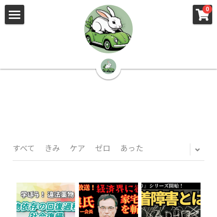
×
×
0
ストアカテゴリー
ブログカテゴリー
🌳株式会社 kibi🦉（トップ）
すべてのカテゴリー
すべてのカテゴリ
📰kibi log（ブログ）
🏢会社概要・プライバシーポリシー・プロフィ
ール・実績
📚元刑事が見た発達障害
🏢Your Team（会社概要）
㊙️Privacy Policy（プライバシーポリシー）
🕵️‍♂️元刑事の「説得しない」交渉術
すべて
きみ
ケア
ゼロ
あった
📸Who am I?（プロフィール）
🏙️社員が防ぐ不正と犯罪
🔍insight（実績）
🏥限界ギリギリの発達障害事件解説
🙌自傷・他害・パニックは防げますか？