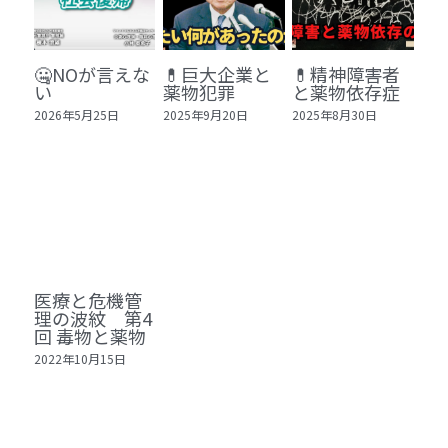
🏫社会福祉法人ぐらんま
🛒Learn More!（商品）
🤐NOが言えな
💊巨大企業と
💊精神障害者
い
薬物犯罪
と薬物依存症
❓FAQ
2026年5月25日
2025年9月20日
2025年8月30日
📮ASK（無料読者登録 or 無料お問い合わせ）
📚100冊の「本は飲み物」
📚 100冊の「本は飲み物」index
ログイン
/
登録
1 クレーム・犯罪・説得交渉 23冊
検索
医療と危機管
理の波紋 第4
回 毒物と薬物
2 発達障害・精神疾患・ケア 29冊
日本語
2022年10月15日
3 身体知・非言語・情動 13冊
日本語
4 創作・芸術・神秘 30冊