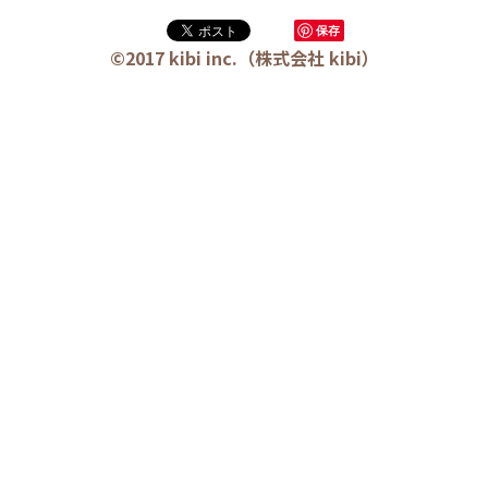
5 教育・マネジメント・学修 20冊
保存
©2017 kibi inc.（株式会社 kibi）
6 セールス・マーケティング・ビジネスモデ
ル 21冊
7 ライフスタイル・防災・科学技術 12冊
8 アジア・歴史・未来予測 11冊
🎬Dramas(おすすめの小説・漫画・ドラマ・
映画)