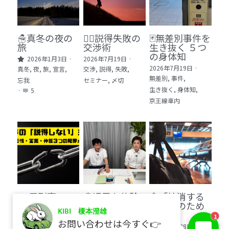
🏫社会福祉法人ぐらんま
🛒Learn More!（商品）
☃️真冬の夜の
🕵️‍♂️説得失敗の
🃏無差別事件を
旅
交渉術
生き抜く ５つ
❓FAQ
の身体知
2026年1月3日
·
2026年7月19日
·
2026年7月19日
·
真冬,
夜,
旅,
宣言,
交渉,
説得,
失敗,
📮ASK（無料読者登録 or 無料お問い合わせ）
無差別,
事件,
忘我
セミナー,
〆切
生き抜く,
身体知,
·
5
📚100冊の「本は飲み物」
京王線車内
📚 100冊の「本は飲み物」index
ログイン
/
登録
1 クレーム・犯罪・説得交渉 23冊
検索
2 発達障害・精神疾患・ケア 29冊
日本語
🙅‍♂️元刑事の
💭退屈な体験
⚠️「抹消する
3 身体知・非言語・情動 13冊
日本語
「説得しな
者
のが世のため
KIBI 榎本澄雄
い」交渉術
だ」​
1
2026年7月5日
·
4 創作・芸術・神秘 30冊
お問い合わせは今すぐ👉
2026年7月11日
·
2026年6月28日
·
事件,
退屈,
体験者,