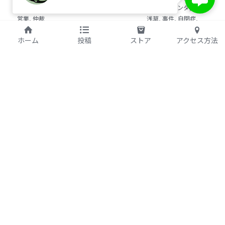
説得,
交渉,
苦情,
レッサーパンダ,
2000年,
豊川
5 教育・マネジメント・学修 20冊
営業,
仲裁
浅草,
事件,
自閉症,
裁判
6 セールス・マーケティング・ビジネスモデ
ホーム
投稿
ストア
アクセス方法
ル 21冊
7 ライフスタイル・防災・科学技術 12冊
8 アジア・歴史・未来予測 11冊
🎬Dramas(おすすめの小説・漫画・ドラマ・
映画)
⚖️弁護士と自
🤐NOが言えな
💢嫉妬に疲れ
閉症者
い
た現代人が
2026年6月22日
·
2026年5月25日
·
2026年5月17日
·
事件,
弁護士,
自閉症,
NO,
言えない,
嫉妬,
疲れた,
現代人,
浅草,
レッサーパンダ
つながり,
薬物,
犯罪
手足,
運動