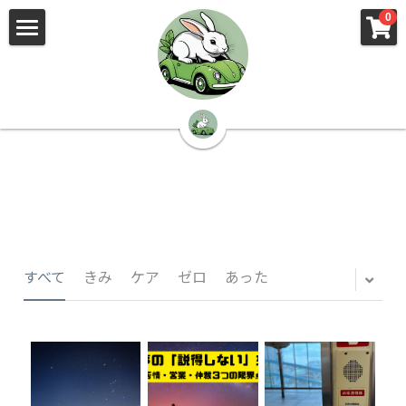
×
×
0
ストアカテゴリー
ブログカテゴリー
🌳株式会社 kibi🦉（トップ）
すべてのカテゴリー
すべてのカテゴリ
📰kibi log（ブログ）
🏢会社概要・プライバシーポリシー・プロフィ
ール・実績
📚元刑事が見た発達障害
🏢Your Team（会社概要）
㊙️Privacy Policy（プライバシーポリシー）
🕵️‍♂️元刑事の「説得しない」交渉術
すべて
きみ
ケア
ゼロ
あった
📸Who am I?（プロフィール）
🏙️社員が防ぐ不正と犯罪
🔍insight（実績）
🏥限界ギリギリの発達障害事件解説
🙌自傷・他害・パニックは防げますか？