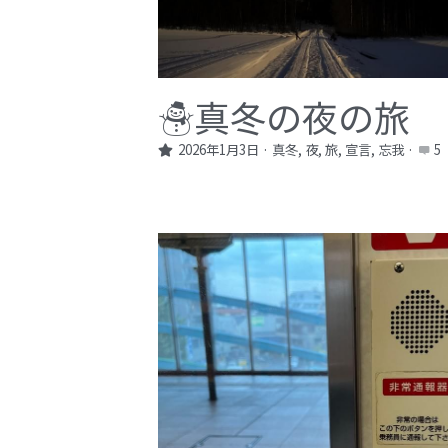
☃️真冬の夜の旅
2026年1月3日
·
真冬,
夜,
旅,
宣言,
忘我
·
5