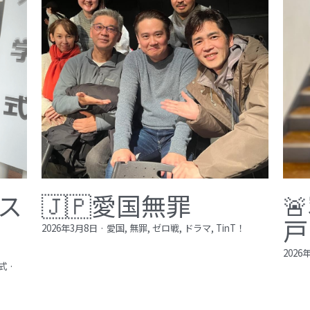
ス
🇯🇵愛国無罪

戸
2026年3月8日
·
愛国,
無罪,
ゼロ戦,
ドラマ,
TinT！
2026
式
·