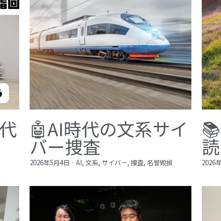
現代
🤖AI時代の文系サイ

バー捜査
読
2026年5月4日
·
AI,
文系,
サイバー,
捜査,
名誉毀損
2026