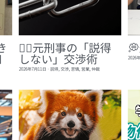
き
🙅‍♂️元刑事の「説得

知
しない」交渉術
2026
2026年7月11日
·
説得,
交渉,
苦情,
営業,
仲裁