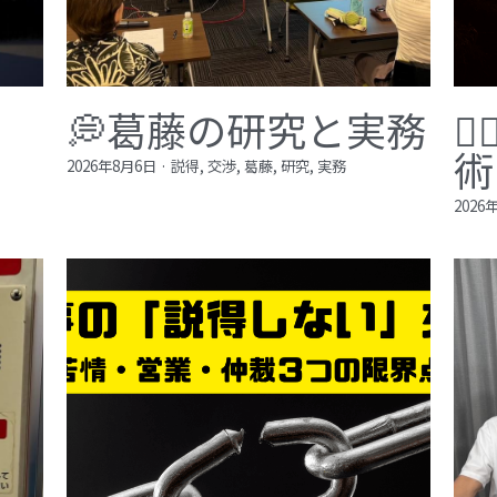
💭葛藤の研究と実務

術
2026年8月6日
·
説得,
交渉,
葛藤,
研究,
実務
2026