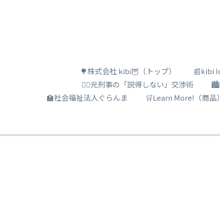
🌳株式会社 kibi🦉（トップ）
📰kib
🕵️‍♂️元刑事の「説得しない」交渉術

🏫社会福祉法人ぐらんま
🛒Learn More!（商品