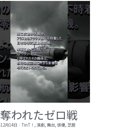
️奪われたゼロ戦
年12月14日
·
TinT！,
演劇,
舞台,
俳優,
芝居