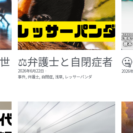
が世
⚖️弁護士と自閉症者

2026年6月22日
·
2026
事件,
弁護士,
自閉症,
浅草,
レッサーパンダ