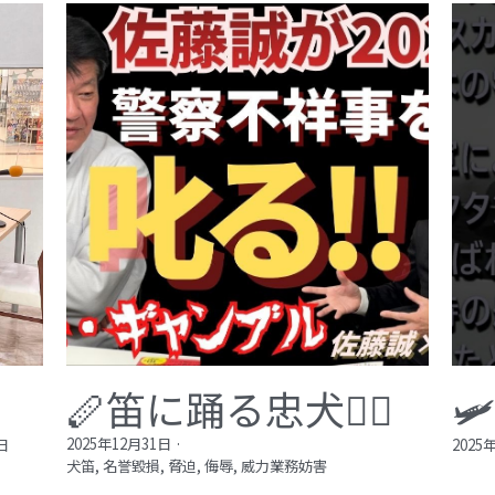
🪈笛に踊る忠犬🐕‍🦺

2025年12月31日
·
日
2025
犬笛,
名誉毀損,
脅迫,
侮辱,
威力業務妨害