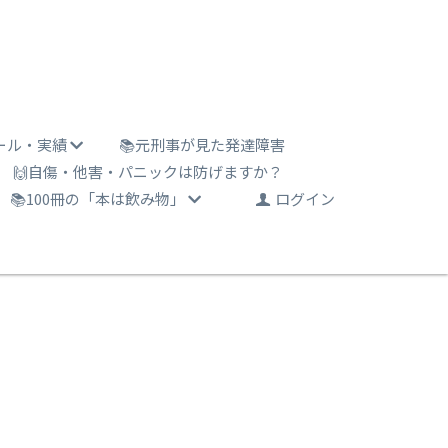
ール・実績
📚元刑事が見た発達障害
🙌自傷・他害・パニックは防げますか？
📚100冊の「本は飲み物」
ログイン