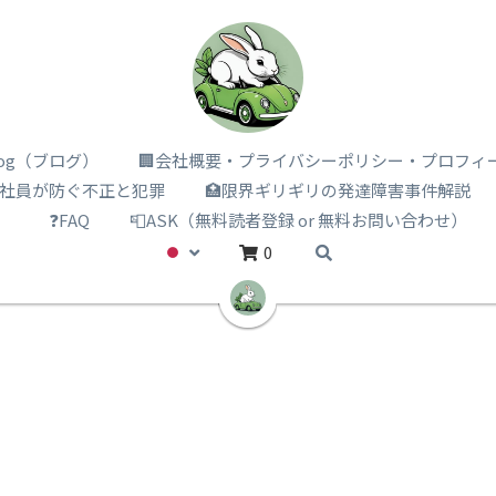
i log（ブログ）
🏢会社概要・プライバシーポリシー・プロフィ
️社員が防ぐ不正と犯罪
🏥限界ギリギリの発達障害事件解説
）
❓FAQ
📮ASK（無料読者登録 or 無料お問い合わせ）
0