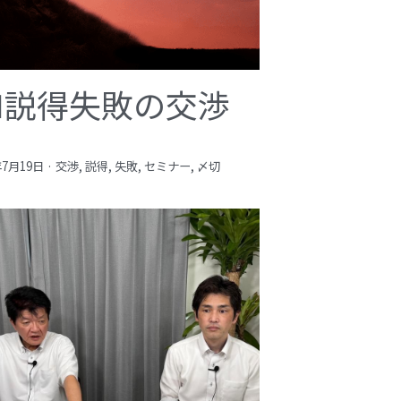
️‍♂️説得失敗の交渉
年7月19日
·
交渉,
説得,
失敗,
セミナー,
〆切