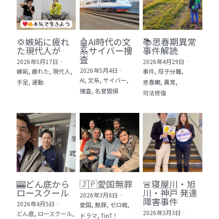
💢嫉妬に疲れ
🤖AI時代の文
📚思春期異常
た現代人が
系サイバー捜
事件解読
査
2026年5月17日
·
2026年4月29日
·
2026年5月4日
·
嫉妬,
疲れた,
現代人,
事件,
母子分離,
AI,
文系,
サイバー,
手足,
運動
思春期,
異常,
捜査,
名誉毀損
司法修復
🎰どん底から
🇯🇵愛国無罪
🚨寝屋川・旭
ロースクール
川・神戸 発達
2026年3月8日
·
障害事件
2026年4月5日
·
愛国,
無罪,
ゼロ戦,
2026年3月3日
·
どん底,
ロースクール,
ドラマ,
TinT！