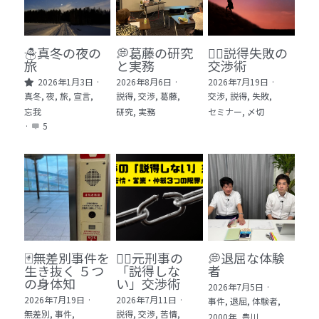
🏫社会福祉法人ぐらんま
🛒Learn More!（商品）
☃️真冬の夜の
💭葛藤の研究
🕵️‍♂️説得失敗の
旅
と実務
交渉術
❓FAQ
2026年1月3日
·
2026年8月6日
·
2026年7月19日
·
真冬,
夜,
旅,
宣言,
説得,
交渉,
葛藤,
交渉,
説得,
失敗,
📮ASK（無料読者登録 or 無料お問い合わせ）
忘我
研究,
実務
セミナー,
〆切
·
5
📚100冊の「本は飲み物」
📚 100冊の「本は飲み物」index
ログイン
/
登録
1 クレーム・犯罪・説得交渉 23冊
検索
2 発達障害・精神疾患・ケア 29冊
日本語
🃏無差別事件を
🙅‍♂️元刑事の
💭退屈な体験
生き抜く ５つ
「説得しな
者
3 身体知・非言語・情動 13冊
日本語
の身体知
い」交渉術
2026年7月5日
·
2026年7月19日
·
2026年7月11日
·
事件,
退屈,
体験者,
4 創作・芸術・神秘 30冊
無差別,
事件,
説得,
交渉,
苦情,
2000年,
豊川