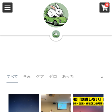
×
×
0
ストアカテゴリー
ブログカテゴリー
🌳株式会社 kibi🦉（トップ）
すべてのカテゴリー
すべてのカテゴリ
📰kibi log（ブログ）
🏢会社概要・プライバシーポリシー・プロフィ
ール・実績
📚元刑事が見た発達障害
🏢Your Team（会社概要）
㊙️Privacy Policy（プライバシーポリシー）
🕵️‍♂️元刑事の「説得しない」交渉術
すべて
きみ
ケア
ゼロ
あった
📸Who am I?（プロフィール）
🏙️社員が防ぐ不正と犯罪
🔍insight（実績）
🏥限界ギリギリの発達障害事件解説
🙌自傷・他害・パニックは防げますか？