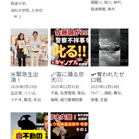
寝屋川,
旭川,
神戸,
筑波大学,
発達障害,
事件
法科大学院,
入学式
·
2
🚨緊急生出
🪈笛に踊る忠
🛩️奪われたゼ
演！
犬🐕‍🦺
ロ戦
2026年2月23日
·
2025年12月31日
·
2025年12月14日
·
生出演,
つくば,
犬笛,
名誉毀損,
脅迫,
TinT！,
演劇,
舞台,
ラヂオ,
緊急,
本日
侮辱,
威力業務妨害
俳優,
芝居