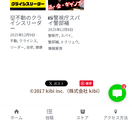
👹不動のクラ
📸警視庁スパ
イシスリーダ
イ警部補
ー
2025年12月8日
·
2025年12月9日
·
警視庁,
スパイ,
不動,
クライシス,
警部補,
トクリュウ,
リーダー,
治安,
健康
情報漏洩
保存
1
©2017 kibi inc.（株式会社 kibi）
ホーム
投稿
ストア
アクセス方法