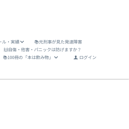
ール・実績
📚元刑事が見た発達障害
🙌自傷・他害・パニックは防げますか？
📚100冊の「本は飲み物」
ログイン