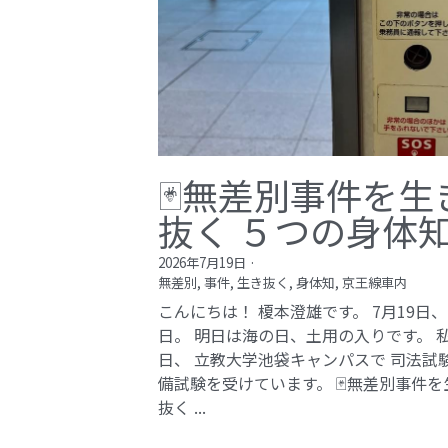
🃏無差別事件を生
抜く ５つの身体
2026年7月19日
·
無差別,
事件,
生き抜く,
身体知,
京王線車内
こんにちは！ 榎本澄雄です。 7月19日
日。 明日は海の日、土用の入りです。 
日、 立教大学池袋キャンパスで 司法試
備試験を受けています。 🃏無差別事件を
抜く ...