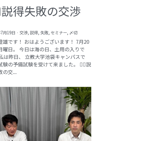
️‍♂️説得失敗の交渉
年7月19日
·
交渉,
説得,
失敗,
セミナー,
〆切
澄雄です！ おはようございます！ 7月20
月曜日。 今日は海の日、土用の入りで
 私は昨日、 立教大学池袋キャンパスで
験の予備試験を受けて来ました。 🕵️‍♂️説
の交...