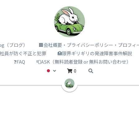
i log（ブログ）
🏢会社概要・プライバシーポリシー・プロフィ
️社員が防ぐ不正と犯罪
🏥限界ギリギリの発達障害事件解説
）
❓FAQ
📮ASK（無料読者登録 or 無料お問い合わせ）
0