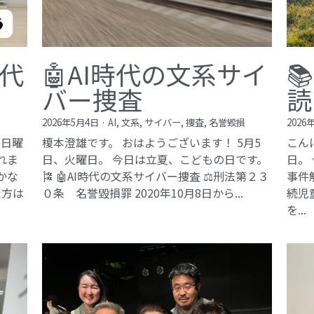
現代
🤖AI時代の文系サイ

バー捜査
読
2026年5月4日
·
AI,
文系,
サイバー,
捜査,
名誉毀損
2026
、日曜
榎本澄雄です。 おはようございます！ 5月5
こん
れま
日、火曜日。 今日は立夏、こどもの日です。
日。
豊かな
🎏 🤖AI時代の文系サイバー捜査 ⚖️刑法第２３
事件
た方は
０条 名誉毀損罪​ 2020年10月8日から...
続児
を...