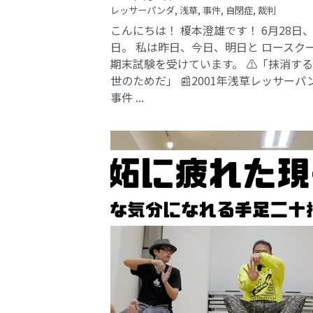
レッサーパンダ,
浅草,
事件,
自閉症,
裁判
こんにちは！ 榎本澄雄です！ 6月28日
日。 私は昨日、今日、明日と ロースク
期末試験を受けています。 ⚠️「抹消す
世のためだ」 📰2001年浅草レッサーパ
事件​ ...