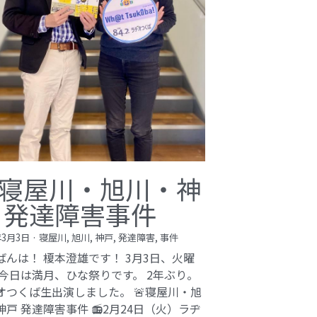
寝屋川・旭川・神
 発達障害事件
年3月3日
·
寝屋川,
旭川,
神戸,
発達障害,
事件
ばんは！ 榎本澄雄です！ 3月3日、火曜
 今日は満月、ひな祭りです。 2年ぶり。
オつくば生出演しました。 🚨寝屋川・旭
神戸 発達障害事件 📻2月24日（火）ラヂ