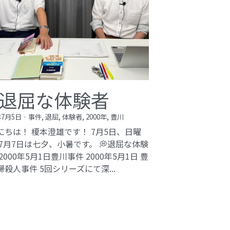
退屈な体験者
年7月5日
·
事件,
退屈,
体験者,
2000年,
豊川
にちは！ 榎本澄雄です！ 7月5日、日曜
 7月7日は七夕、小暑です。 💭退屈な体験
2000年5月1日豊川事件​ 2000年5月1日 豊
婦殺人事件 5回シリーズにて深...