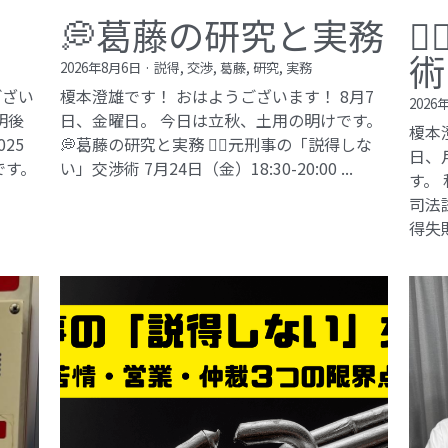
💭葛藤の研究と実務

術
2026年8月6日
·
説得,
交渉,
葛藤,
研究,
実務
ござい
榎本澄雄です！ おはようございます！ 8月7
2026
明後
日、金曜日。 今日は立秋、土用の明けです。
榎本
25
💭葛藤の研究と実務 🕵️‍♂️元刑事の「説得しな
日、
です。
い」交渉術​ 7月24日（金）18:30-20:00 ...
す。
司法試
得失敗