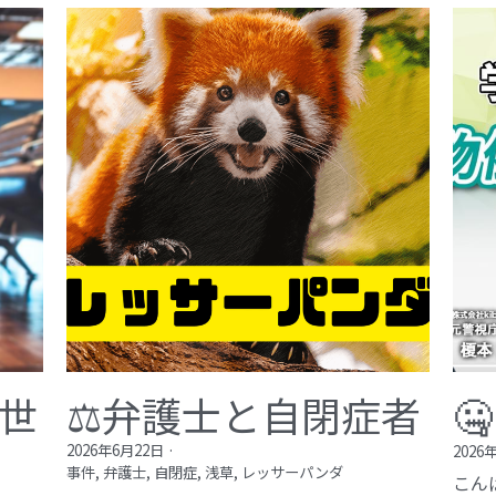
が世
⚖️弁護士と自閉症者

2026年6月22日
·
2026
事件,
弁護士,
自閉症,
浅草,
レッサーパンダ
こん