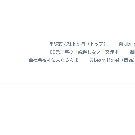
🌳株式会社 kibi🦉（トップ）
📰kib
🕵️‍♂️元刑事の「説得しない」交渉術

🏫社会福祉法人ぐらんま
🛒Learn More!（商品