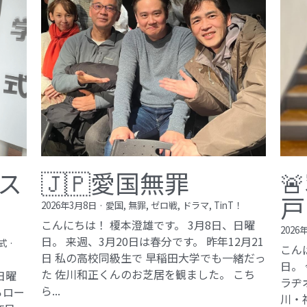
ス
🇯🇵愛国無罪

戸
2026年3月8日
·
愛国,
無罪,
ゼロ戦,
ドラマ,
TinT！
こんにちは！ 榎本澄雄です。 3月8日、日曜
2026
日。 来週、3月20日は春分です。 昨年12月21
式
·
こん
日 私の高校同級生で 早稲田大学でも一緒だっ
日。
た 佐川和正くんのお芝居を観ました。 こち
日曜
ラヂ
ら...
らロー
川・