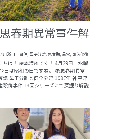
思春期異常事件解
年4月29日
·
事件,
母子分離,
思春期,
異常,
司法修復
にちは！ 榎本澄雄です！ 4月29日、水曜
 今日は昭和の日ですね。 📚思春期異常
解読 母子分離と健全発達 1997年 神戸連
童殺傷事件 13回シリーズにて深掘り解説