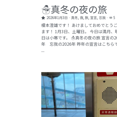
☃️真冬の夜の旅
2026年1月3日
·
真冬,
夜,
旅,
宣言,
忘我
·
5
榎本澄雄です！ あけましておめでとう
ます！ 1月3日、土曜日。 今日は満月、
日は小寒です。 ☃️真冬の夜の旅 宣言の20
年 忘我の2026年​ 昨年の宣言はこちら
...