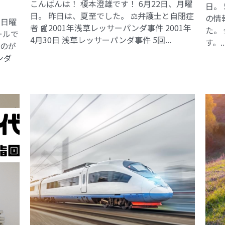
こんばんは！ 榎本澄雄です！ 6月22日、月曜
日。
日。 昨日は、夏至でした。 ⚖️弁護士と自閉症
の情
、日曜
者 📰2001年浅草レッサーパンダ事件​ 2001年
た。
ールで
4月30日 浅草レッサーパンダ事件 5回...
す。..
るのが
ンダ