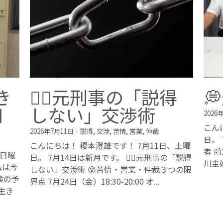
き
🙅‍♂️元刑事の「説得

知
しない」交渉術
2026
こん
2026年7月11日
·
説得,
交渉,
苦情,
営業,
仲裁
日。
こんにちは！ 榎本澄雄です！ 7月11日、土曜
者 
、日曜
日。 7月14日は新月です。 🙅‍♂️元刑事の「説得
川主
私は今
しない」交渉術 😵苦情・営業・仲裁３つの限
験の予
界点 7月24日（金）18:30-20:00 オ...
生き