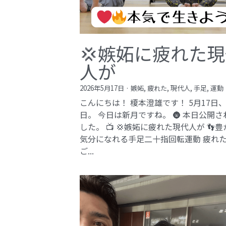
💢嫉妬に疲れた
人が
2026年5月17日
·
嫉妬,
疲れた,
現代人,
手足,
運動
こんにちは！ 榎本澄雄です！ 5月17日
日。 今日は新月ですね。 🌚 本日公開さ
した。 📺 💢嫉妬に疲れた現代人が 👣
気分になれる手足二十指回転運動 疲れ
ご...