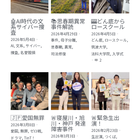
🤖AI時代の文
📚思春期異常
🎰どん底から
系サイバー捜
事件解読
ロースクール
査
2026年4月29日
·
2026年4月5日
·
2026年5月4日
·
事件,
母子分離,
どん底,
ロースクール,
AI,
文系,
サイバー,
思春期,
異常,
筑波大学,
捜査,
名誉毀損
司法修復
法科大学院,
入学式
·
2
🇯🇵愛国無罪
🚨寝屋川・旭
🚨緊急生出
川・神戸 発達
演！
2026年3月8日
·
障害事件
2026年2月23日
·
愛国,
無罪,
ゼロ戦,
2026年3月3日
·
生出演,
つくば,
ドラマ,
TinT！