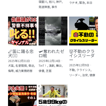
寝屋川,
旭川,
神戸,
ラヂオ,
緊急,
本日
発達障害,
事件
🪈笛に踊る忠
🛩️奪われたゼ
👹不動のクラ
犬🐕‍🦺
ロ戦
イシスリーダ
ー
2025年12月31日
·
2025年12月14日
·
2025年12月9日
·
犬笛,
名誉毀損,
脅迫,
TinT！,
演劇,
舞台,
不動,
クライシス,
侮辱,
威力業務妨害
俳優,
芝居
リーダー,
治安,
健康