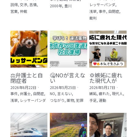
説得,
交渉,
苦情,
レッサーパンダ,
2000年,
豊川
5 教育・マネジメント・学修 20冊
営業,
仲裁
浅草,
事件,
自閉症,
裁判
6 セールス・マーケティング・ビジネスモデ
ル 21冊
7 ライフスタイル・防災・科学技術 12冊
8 アジア・歴史・未来予測 11冊
🎬Dramas(おすすめの小説・漫画・ドラマ・
映画)
⚖️弁護士と自
🤐NOが言えな
💢嫉妬に疲れ
閉症者
い
た現代人が
2026年6月22日
·
2026年5月25日
·
2026年5月17日
·
事件,
弁護士,
自閉症,
NO,
言えない,
嫉妬,
疲れた,
現代人,
浅草,
レッサーパンダ
つながり,
薬物,
犯罪
手足,
運動