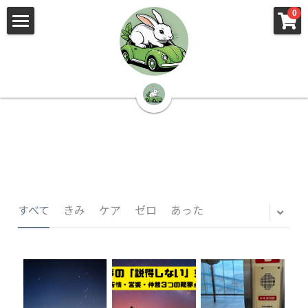
×
×
0
ストアカテゴリー
ブログカテゴリー
🌳株式会社 kibi🦉（トップ）
すべてのカテゴリー
すべてのカテゴリ
📰kibi log（ブログ）
🏢会社概要・プライバシーポリシー・プロフィ
ール・実績
📚元刑事が見た発達障害
🏢Your Team（会社概要）
㊙️Privacy Policy（プライバシーポリシー）
🕵️‍♂️元刑事の「説得しない」交渉術
すべて
きみ
ケア
ゼロ
あった
📸Who am I?（プロフィール）
🏙️社員が防ぐ不正と犯罪
🔍insight（実績）
🏥限界ギリギリの発達障害事件解説
🙌自傷・他害・パニックは防げますか？