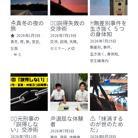
🏫社会福祉法人ぐらんま
🛒Learn More!（商品）
☃️真冬の夜の
🕵️‍♂️説得失敗の
🃏無差別事件を
旅
交渉術
生き抜く ５つ
❓FAQ
の身体知
2026年1月3日
·
2026年7月19日
·
2026年7月19日
·
真冬,
夜,
旅,
宣言,
交渉,
説得,
失敗,
📮ASK（無料読者登録 or 無料お問い合わせ）
無差別,
事件,
忘我
セミナー,
〆切
生き抜く,
身体知,
·
5
📚100冊の「本は飲み物」
京王線車内
📚 100冊の「本は飲み物」index
ログイン
/
登録
1 クレーム・犯罪・説得交渉 23冊
検索
2 発達障害・精神疾患・ケア 29冊
日本語
🙅‍♂️元刑事の
💭退屈な体験
⚠️「抹消する
3 身体知・非言語・情動 13冊
日本語
「説得しな
者
のが世のため
い」交渉術
だ」​
2026年7月5日
·
4 創作・芸術・神秘 30冊
2026年7月11日
·
2026年6月28日
·
事件,
退屈,
体験者,