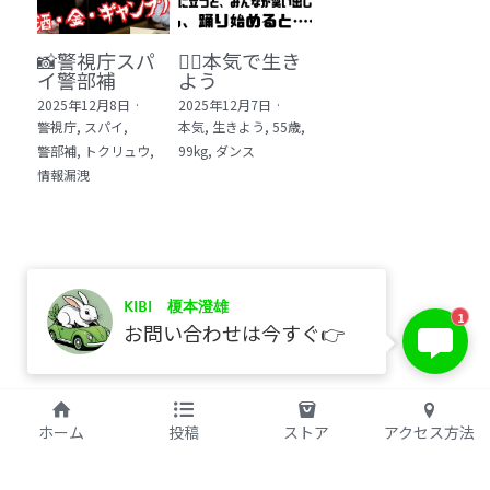
📸警視庁スパ
❤️‍🔥本気で生き
イ警部補
よう
2025年12月8日
·
2025年12月7日
·
警視庁,
スパイ,
本気,
生きよう,
55歳,
警部補,
トクリュウ,
99kg,
ダンス
情報漏洩
KIBI 榎本澄雄
保存
1
お問い合わせは今すぐ👉
©2017 kibi inc.（株式会社 kibi）
ホーム
投稿
ストア
アクセス方法