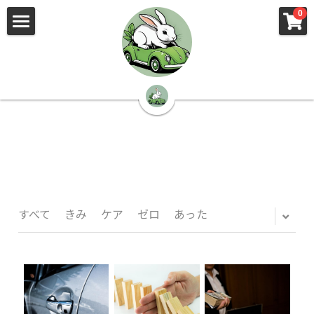
×
×
0
ストアカテゴリー
ブログカテゴリー
🌳株式会社 kibi🦉（トップ）
すべてのカテゴリー
すべてのカテゴリ
📰kibi log（ブログ）
🏢会社概要・プライバシーポリシー・プロフィ
ール・実績
📚元刑事が見た発達障害
🏢Your Team（会社概要）
㊙️Privacy Policy（プライバシーポリシー）
🕵️‍♂️元刑事の「説得しない」交渉術
すべて
きみ
ケア
ゼロ
あった
📸Who am I?（プロフィール）
🏙️社員が防ぐ不正と犯罪
🔍insight（実績）
🏥限界ギリギリの発達障害事件解説
🙌自傷・他害・パニックは防げますか？