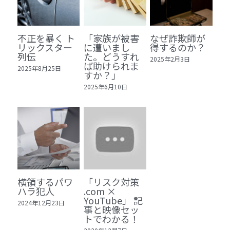
🏫社会福祉法人ぐらんま
🛒Learn More!（商品）
不正を暴く ト
「家族が被害
なぜ詐欺師が
リックスター
に遭いまし
得するのか？
❓FAQ
列伝
た。どうすれ
2025年2月3日
ば助けられま
2025年8月25日
すか？」
📮ASK（無料読者登録 or 無料お問い合わせ）
2025年6月10日
📚100冊の「本は飲み物」
📚 100冊の「本は飲み物」index
ログイン
/
登録
1 クレーム・犯罪・説得交渉 23冊
検索
2 発達障害・精神疾患・ケア 29冊
日本語
横領するパワ
「リスク対策
ハラ犯人
.com ×
3 身体知・非言語・情動 13冊
YouTube」 記
日本語
2024年12月23日
事と映像セッ
トでわかる！
4 創作・芸術・神秘 30冊