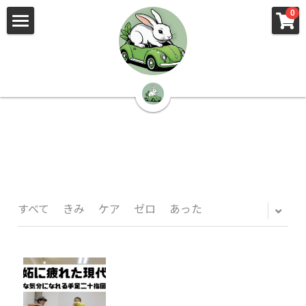
×
×
0
ストアカテゴリー
ブログカテゴリー
🌳株式会社 kibi🦉（トップ）
すべてのカテゴリー
すべてのカテゴリ
📰kibi log（ブログ）
🏢会社概要・プライバシーポリシー・プロフィ
ール・実績
📚元刑事が見た発達障害
🏢Your Team（会社概要）
㊙️Privacy Policy（プライバシーポリシー）
🕵️‍♂️元刑事の「説得しない」交渉術
すべて
きみ
ケア
ゼロ
あった
📸Who am I?（プロフィール）
🏙️社員が防ぐ不正と犯罪
🔍insight（実績）
🏥限界ギリギリの発達障害事件解説
🙌自傷・他害・パニックは防げますか？