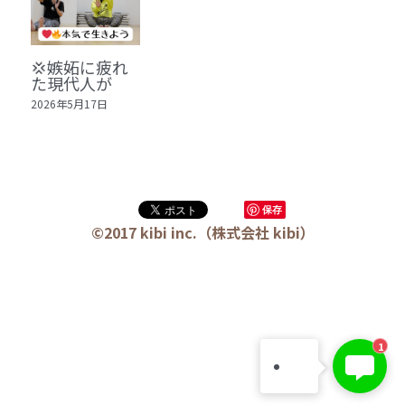
🏫社会福祉法人ぐらんま
🛒Learn More!（商品）
💢嫉妬に疲れ
た現代人が
❓FAQ
2026年5月17日
📮ASK（無料読者登録 or 無料お問い合わせ）
📚100冊の「本は飲み物」
保存
📚 100冊の「本は飲み物」index
ログイン
/
登録
©2017 kibi inc.（株式会社 kibi）
1 クレーム・犯罪・説得交渉 23冊
検索
2 発達障害・精神疾患・ケア 29冊
日本語
3 身体知・非言語・情動 13冊
1
日本語
4 創作・芸術・神秘 30冊