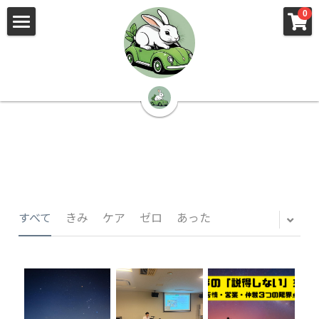
×
×
0
ストアカテゴリー
ブログカテゴリー
🌳株式会社 kibi🦉（トップ）
すべてのカテゴリー
すべてのカテゴリ
📰kibi log（ブログ）
🏢会社概要・プライバシーポリシー・プロフィ
ール・実績
📚元刑事が見た発達障害
🏢Your Team（会社概要）
㊙️Privacy Policy（プライバシーポリシー）
🕵️‍♂️元刑事の「説得しない」交渉術
すべて
きみ
ケア
ゼロ
あった
📸Who am I?（プロフィール）
🏙️社員が防ぐ不正と犯罪
🔍insight（実績）
🏥限界ギリギリの発達障害事件解説
🙌自傷・他害・パニックは防げますか？