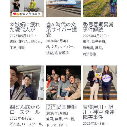
💢嫉妬に疲れ
🤖AI時代の文
📚思春期異常
た現代人が
系サイバー捜
事件解読
査
2026年5月17日
·
2026年4月29日
·
2026年5月4日
·
嫉妬,
疲れた,
現代人,
事件,
母子分離,
AI,
文系,
サイバー,
手足,
運動
思春期,
異常,
捜査,
名誉毀損
司法修復
🎰どん底から
🇯🇵愛国無罪
🚨寝屋川・旭
ロースクール
川・神戸 発達
2026年3月8日
·
障害事件
2026年4月5日
·
愛国,
無罪,
ゼロ戦,
2026年3月3日
·
どん底,
ロースクール,
ドラマ,
TinT！