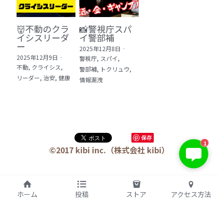
👹不動のクラ
📸警視庁スパ
イシスリーダ
イ警部補
ー
2025年12月8日
·
2025年12月9日
·
警視庁,
スパイ,
不動,
クライシス,
警部補,
トクリュウ,
リーダー,
治安,
健康
情報漏洩
KIBI 榎本澄雄
保存
1
お問い合わせは今すぐ👉
©2017 kibi inc.（株式会社 kibi）
ホーム
投稿
ストア
アクセス方法