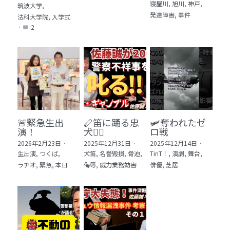
寝屋川,
旭川,
神戸,
筑波大学,
発達障害,
事件
法科大学院,
入学式
·
2
🚨緊急生出
🪈笛に踊る忠
🛩️奪われたゼ
演！
犬🐕‍🦺
ロ戦
2026年2月23日
·
2025年12月31日
·
2025年12月14日
·
生出演,
つくば,
犬笛,
名誉毀損,
脅迫,
TinT！,
演劇,
舞台,
ラヂオ,
緊急,
本日
侮辱,
威力業務妨害
俳優,
芝居