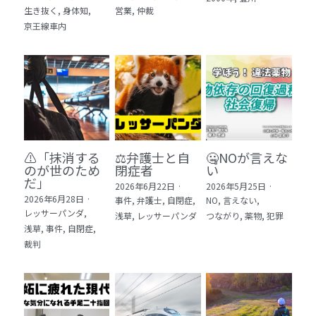
生き抜く,
身体知,
営業,
仲裁
5 教育・マネジメント・学修 20冊
京王線車内
6 セールス・マーケティング・ビジネスモデ
ル 21冊
7 ライフスタイル・防災・科学技術 12冊
8 アジア・歴史・未来予測 11冊
⚠️「抹消する
⚖️弁護士と自
🤐NOが言えな
🎬Dramas(おすすめの小説・漫画・ドラマ・
のが世のため
閉症者
い
映画)
だ」​
2026年6月22日
·
2026年5月25日
·
2026年6月28日
·
事件,
弁護士,
自閉症,
NO,
言えない,
レッサーパンダ,
浅草,
レッサーパンダ
つながり,
薬物,
犯罪
浅草,
事件,
自閉症,
裁判