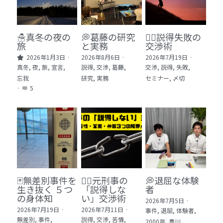
🏫社会福祉法人ぐらんま
🛒Learn More!（商品）
☃️真冬の夜の
💭葛藤の研究
🕵️‍♂️説得失敗の
旅
と実務
交渉術
❓FAQ
2026年1月3日
·
2026年8月6日
·
2026年7月19日
·
真冬,
夜,
旅,
宣言,
説得,
交渉,
葛藤,
交渉,
説得,
失敗,
📮ASK（無料読者登録 or 無料お問い合わせ）
忘我
研究,
実務
セミナー,
〆切
·
5
📚100冊の「本は飲み物」
📚 100冊の「本は飲み物」index
ログイン
/
登録
1 クレーム・犯罪・説得交渉 23冊
検索
2 発達障害・精神疾患・ケア 29冊
日本語
🃏無差別事件を
🙅‍♂️元刑事の
💭退屈な体験
生き抜く ５つ
「説得しな
者
3 身体知・非言語・情動 13冊
日本語
の身体知
い」交渉術
2026年7月5日
·
2026年7月19日
·
2026年7月11日
·
事件,
退屈,
体験者,
4 創作・芸術・神秘 30冊
無差別,
事件,
説得,
交渉,
苦情,
2000年,
豊川