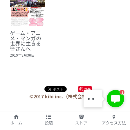
5 教育・マネジメント・学修 20冊
6 セールス・マーケティング・ビジネスモデ
ル 21冊
ゲーム・アニ
メ・マンガの
7 ライフスタイル・防災・科学技術 12冊
世界に生きる
皆さんへ
8 アジア・歴史・未来予測 11冊
2019年8月30日
🎬Dramas(おすすめの小説・漫画・ドラマ・
映画)
KIBI 榎本澄雄
保存
1
お問い合わせは今すぐ👉
©2017 kibi inc.（株式会社 kibi）
ホーム
投稿
ストア
アクセス方法