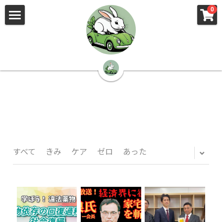
×
×
0
ストアカテゴリー
ブログカテゴリー
🌳株式会社 kibi🦉（トップ）
すべてのカテゴリー
すべてのカテゴリ
📰kibi log（ブログ）
🏢会社概要・プライバシーポリシー・プロフィ
ール・実績
📚元刑事が見た発達障害
🏢Your Team（会社概要）
㊙️Privacy Policy（プライバシーポリシー）
🕵️‍♂️元刑事の「説得しない」交渉術
すべて
きみ
ケア
ゼロ
あった
📸Who am I?（プロフィール）
🏙️社員が防ぐ不正と犯罪
🔍insight（実績）
🏥限界ギリギリの発達障害事件解説
🙌自傷・他害・パニックは防げますか？