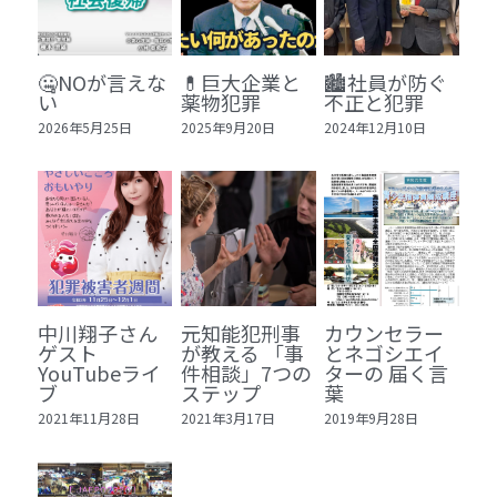
🏫社会福祉法人ぐらんま
🛒Learn More!（商品）
🤐NOが言えな
💊巨大企業と
🏙️社員が防ぐ
い
薬物犯罪
不正と犯罪
❓FAQ
2026年5月25日
2025年9月20日
2024年12月10日
📮ASK（無料読者登録 or 無料お問い合わせ）
📚100冊の「本は飲み物」
📚 100冊の「本は飲み物」index
ログイン
/
登録
1 クレーム・犯罪・説得交渉 23冊
検索
中川翔子さん
元知能犯刑事
カウンセラー
ゲスト
が教える 「事
とネゴシエイ
YouTubeライ
件相談」7つの
ターの 届く言
2 発達障害・精神疾患・ケア 29冊
日本語
ブ
ステップ
葉
2021年11月28日
2021年3月17日
2019年9月28日
3 身体知・非言語・情動 13冊
日本語
4 創作・芸術・神秘 30冊