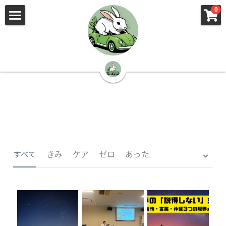
×
×
0
ストアカテゴリー
ブログカテゴリー
🌳株式会社 kibi🦉（トップ）
すべてのカテゴリー
すべてのカテゴリ
📰kibi log（ブログ）
🏢会社概要・プライバシーポリシー・プロフィ
ール・実績
📚元刑事が見た発達障害
🏢Your Team（会社概要）
㊙️Privacy Policy（プライバシーポリシー）
🕵️‍♂️元刑事の「説得しない」交渉術
すべて
きみ
ケア
ゼロ
あった
📸Who am I?（プロフィール）
🏙️社員が防ぐ不正と犯罪
🔍insight（実績）
🏥限界ギリギリの発達障害事件解説
🙌自傷・他害・パニックは防げますか？