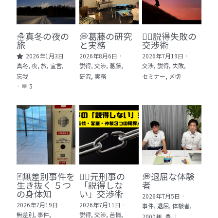
🏫社会福祉法人ぐらんま
🛒Learn More!（商品）
☃️真冬の夜の
💭葛藤の研究
🕵️‍♂️説得失敗の
旅
と実務
交渉術
❓FAQ
2026年1月3日
·
2026年8月6日
·
2026年7月19日
·
真冬,
夜,
旅,
宣言,
説得,
交渉,
葛藤,
交渉,
説得,
失敗,
📮ASK（無料読者登録 or 無料お問い合わせ）
忘我
研究,
実務
セミナー,
〆切
·
5
📚100冊の「本は飲み物」
📚 100冊の「本は飲み物」index
ログイン
/
登録
1 クレーム・犯罪・説得交渉 23冊
検索
2 発達障害・精神疾患・ケア 29冊
日本語
🃏無差別事件を
🙅‍♂️元刑事の
💭退屈な体験
生き抜く ５つ
「説得しな
者
3 身体知・非言語・情動 13冊
日本語
の身体知
い」交渉術
2026年7月5日
·
2026年7月19日
·
2026年7月11日
·
事件,
退屈,
体験者,
4 創作・芸術・神秘 30冊
無差別,
事件,
説得,
交渉,
苦情,
2000年,
豊川