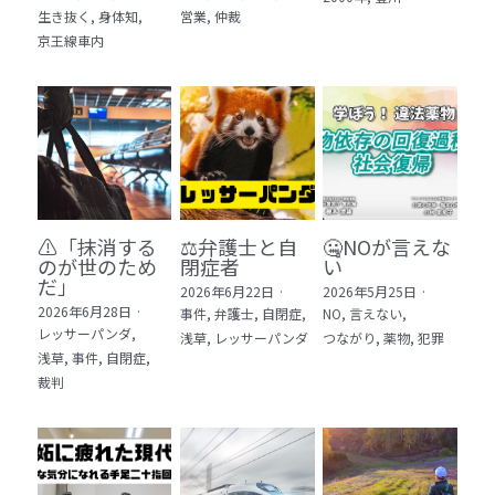
生き抜く,
身体知,
営業,
仲裁
5 教育・マネジメント・学修 20冊
京王線車内
6 セールス・マーケティング・ビジネスモデ
ル 21冊
7 ライフスタイル・防災・科学技術 12冊
8 アジア・歴史・未来予測 11冊
⚠️「抹消する
⚖️弁護士と自
🤐NOが言えな
🎬Dramas(おすすめの小説・漫画・ドラマ・
のが世のため
閉症者
い
映画)
だ」​
2026年6月22日
·
2026年5月25日
·
2026年6月28日
·
事件,
弁護士,
自閉症,
NO,
言えない,
レッサーパンダ,
浅草,
レッサーパンダ
つながり,
薬物,
犯罪
浅草,
事件,
自閉症,
裁判