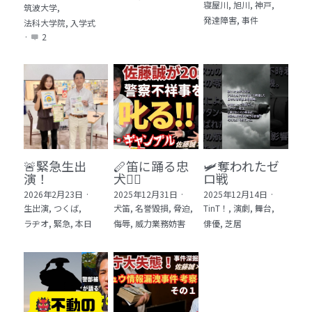
寝屋川,
旭川,
神戸,
筑波大学,
発達障害,
事件
法科大学院,
入学式
·
2
🚨緊急生出
🪈笛に踊る忠
🛩️奪われたゼ
演！
犬🐕‍🦺
ロ戦
2026年2月23日
·
2025年12月31日
·
2025年12月14日
·
生出演,
つくば,
犬笛,
名誉毀損,
脅迫,
TinT！,
演劇,
舞台,
ラヂオ,
緊急,
本日
侮辱,
威力業務妨害
俳優,
芝居