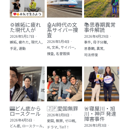
💢嫉妬に疲れ
🤖AI時代の文
📚思春期異常
た現代人が
系サイバー捜
事件解読
査
2026年5月17日
·
2026年4月29日
·
2026年5月4日
·
嫉妬,
疲れた,
現代人,
事件,
母子分離,
AI,
文系,
サイバー,
手足,
運動
思春期,
異常,
捜査,
名誉毀損
司法修復
🎰どん底から
🇯🇵愛国無罪
🚨寝屋川・旭
ロースクール
川・神戸 発達
2026年3月8日
·
障害事件
2026年4月5日
·
愛国,
無罪,
ゼロ戦,
2026年3月3日
·
どん底,
ロースクール,
ドラマ,
TinT！