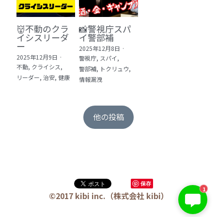
👹不動のクラ
📸警視庁スパ
イシスリーダ
イ警部補
ー
2025年12月8日
·
2025年12月9日
·
警視庁,
スパイ,
不動,
クライシス,
警部補,
トクリュウ,
リーダー,
治安,
健康
情報漏洩
他の投稿
保存
1
©2017 kibi inc.（株式会社 kibi）