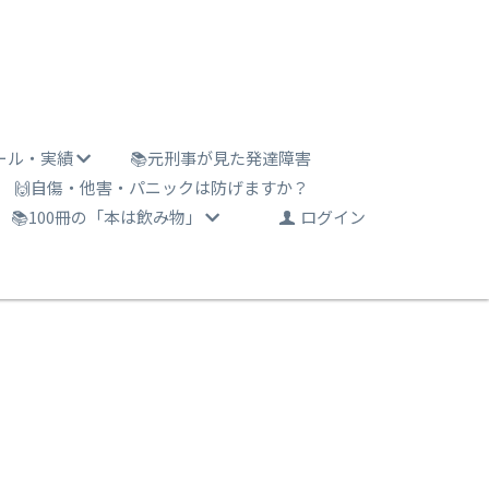
ール・実績
📚元刑事が見た発達障害
🙌自傷・他害・パニックは防げますか？
📚100冊の「本は飲み物」
ログイン