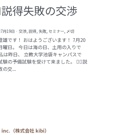
️‍♂️説得失敗の交渉
年7月19日
·
交渉,
説得,
失敗,
セミナー,
〆切
澄雄です！ おはようございます！ 7月20
月曜日。 今日は海の日、土用の入りで
 私は昨日、 立教大学池袋キャンパスで
験の予備試験を受けて来ました。 🕵️‍♂️説
の交...
bi inc.（株式会社 kibi）