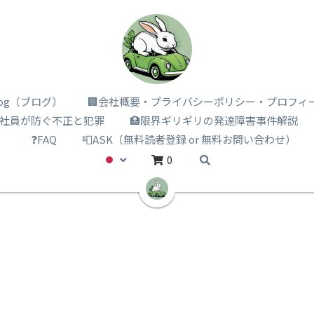
i log（ブログ）
🏢会社概要・プライバシーポリシー・プロフィ
️社員が防ぐ不正と犯罪
🏥限界ギリギリの発達障害事件解説
）
❓FAQ
📮ASK（無料読者登録 or 無料お問い合わせ）
0