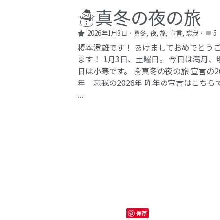
☃️真冬の夜の旅
2026年1月3日
·
真冬,
夜,
旅,
宣言,
忘我
·
5
榎本澄雄です！ あけましておめでとう
ます！ 1月3日、土曜日。 今日は満月、
日は小寒です。 ☃️真冬の夜の旅 宣言の20
年 忘我の2026年​ 昨年の宣言はこちら
...
保存