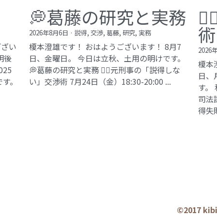
💭葛藤の研究と実務

術
2026年8月6日
·
説得,
交渉,
葛藤,
研究,
実務
ござい
榎本澄雄です！ おはようございます！ 8月7
2026
明後
日、金曜日。 今日は立秋、土用の明けです。
榎本
25
💭葛藤の研究と実務 🕵️‍♂️元刑事の「説得しな
日、
です。
い」交渉術​ 7月24日（金）18:30-20:00 ...
す。
司法試
得失敗
©2017 ki