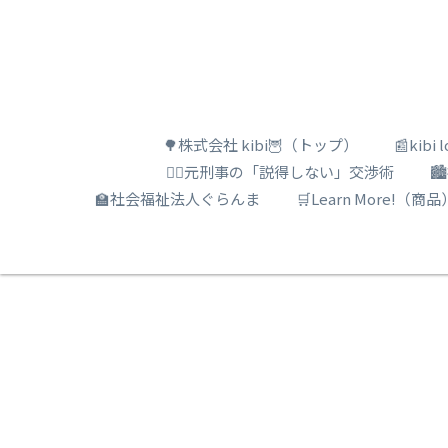
🌳株式会社 kibi🦉（トップ）
📰kib
🕵️‍♂️元刑事の「説得しない」交渉術

🏫社会福祉法人ぐらんま
🛒Learn More!（商品