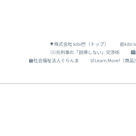
🌳株式会社 kibi🦉（トップ）
📰kib
🕵️‍♂️元刑事の「説得しない」交渉術

🏫社会福祉法人ぐらんま
🛒Learn More!（商品