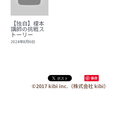
🏫社会福祉法人ぐらんま
🛒Learn More!（商品）
【独自】榎本
講師の挑戦ス
❓FAQ
トーリー
2024年8月6日
📮ASK（無料読者登録 or 無料お問い合わせ）
📚100冊の「本は飲み物」
📚 100冊の「本は飲み物」index
ログイン
/
登録
保存
©2017 kibi inc.（株式会社 kibi）
1 クレーム・犯罪・説得交渉 23冊
検索
2 発達障害・精神疾患・ケア 29冊
日本語
3 身体知・非言語・情動 13冊
日本語
4 創作・芸術・神秘 30冊