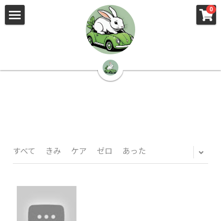
×
×
0
ストアカテゴリー
ブログカテゴリー
🌳株式会社 kibi🦉（トップ）
すべてのカテゴリー
すべてのカテゴリ
📰kibi log（ブログ）
🏢会社概要・プライバシーポリシー・プロフィ
ール・実績
📚元刑事が見た発達障害
🏢Your Team（会社概要）
㊙️Privacy Policy（プライバシーポリシー）
🕵️‍♂️元刑事の「説得しない」交渉術
すべて
きみ
ケア
ゼロ
あった
📸Who am I?（プロフィール）
🏙️社員が防ぐ不正と犯罪
🔍insight（実績）
🏥限界ギリギリの発達障害事件解説
🙌自傷・他害・パニックは防げますか？