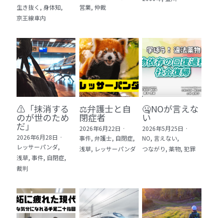
生き抜く,
身体知,
営業,
仲裁
5 教育・マネジメント・学修 20冊
京王線車内
6 セールス・マーケティング・ビジネスモデ
ル 21冊
7 ライフスタイル・防災・科学技術 12冊
8 アジア・歴史・未来予測 11冊
⚠️「抹消する
⚖️弁護士と自
🤐NOが言えな
🎬Dramas(おすすめの小説・漫画・ドラマ・
のが世のため
閉症者
い
映画)
だ」​
2026年6月22日
·
2026年5月25日
·
2026年6月28日
·
事件,
弁護士,
自閉症,
NO,
言えない,
レッサーパンダ,
浅草,
レッサーパンダ
つながり,
薬物,
犯罪
浅草,
事件,
自閉症,
裁判