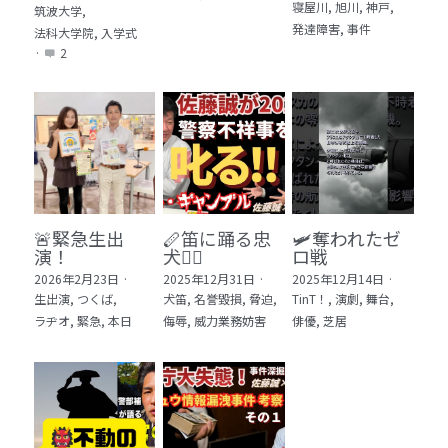
寝屋川,
旭川,
神戸,
筑波大学,
発達障害,
事件
法科大学院,
入学式
·
2
🚨緊急生出
🪈笛に踊る忠
🛩️奪われたゼ
演！
犬🐕‍🦺
ロ戦
2026年2月23日
·
2025年12月31日
·
2025年12月14日
·
生出演,
つくば,
犬笛,
名誉毀損,
脅迫,
TinT！,
演劇,
舞台,
ラヂオ,
緊急,
本日
侮辱,
威力業務妨害
俳優,
芝居