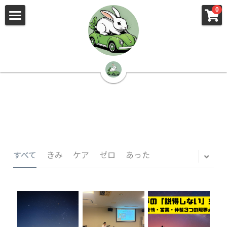
×
×
0
ストアカテゴリー
ブログカテゴリー
🌳株式会社 kibi🦉（トップ）
すべてのカテゴリー
すべてのカテゴリ
📰kibi log（ブログ）
🏢会社概要・プライバシーポリシー・プロフィ
ール・実績
📚元刑事が見た発達障害
🏢Your Team（会社概要）
㊙️Privacy Policy（プライバシーポリシー）
🕵️‍♂️元刑事の「説得しない」交渉術
すべて
きみ
ケア
ゼロ
あった
📸Who am I?（プロフィール）
🏙️社員が防ぐ不正と犯罪
🔍insight（実績）
🏥限界ギリギリの発達障害事件解説
🙌自傷・他害・パニックは防げますか？