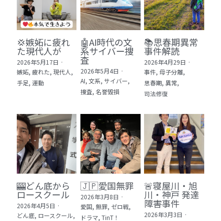
💢嫉妬に疲れ
🤖AI時代の文
📚思春期異常
た現代人が
系サイバー捜
事件解読
査
2026年5月17日
·
2026年4月29日
·
2026年5月4日
·
嫉妬,
疲れた,
現代人,
事件,
母子分離,
AI,
文系,
サイバー,
手足,
運動
思春期,
異常,
捜査,
名誉毀損
司法修復
🎰どん底から
🇯🇵愛国無罪
🚨寝屋川・旭
ロースクール
川・神戸 発達
2026年3月8日
·
障害事件
2026年4月5日
·
愛国,
無罪,
ゼロ戦,
2026年3月3日
·
どん底,
ロースクール,
ドラマ,
TinT！