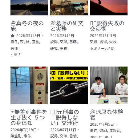
🏫社会福祉法人ぐらんま
🛒Learn More!（商品）
☃️真冬の夜の
💭葛藤の研究
🕵️‍♂️説得失敗の
旅
と実務
交渉術
❓FAQ
2026年1月3日
·
2026年8月6日
·
2026年7月19日
·
真冬,
夜,
旅,
宣言,
説得,
交渉,
葛藤,
交渉,
説得,
失敗,
📮ASK（無料読者登録 or 無料お問い合わせ）
忘我
研究,
実務
セミナー,
〆切
·
5
📚100冊の「本は飲み物」
📚 100冊の「本は飲み物」index
ログイン
/
登録
1 クレーム・犯罪・説得交渉 23冊
検索
2 発達障害・精神疾患・ケア 29冊
日本語
🃏無差別事件を
🙅‍♂️元刑事の
💭退屈な体験
生き抜く ５つ
「説得しな
者
3 身体知・非言語・情動 13冊
日本語
の身体知
い」交渉術
2026年7月5日
·
2026年7月19日
·
2026年7月11日
·
事件,
退屈,
体験者,
4 創作・芸術・神秘 30冊
無差別,
事件,
説得,
交渉,
苦情,
2000年,
豊川