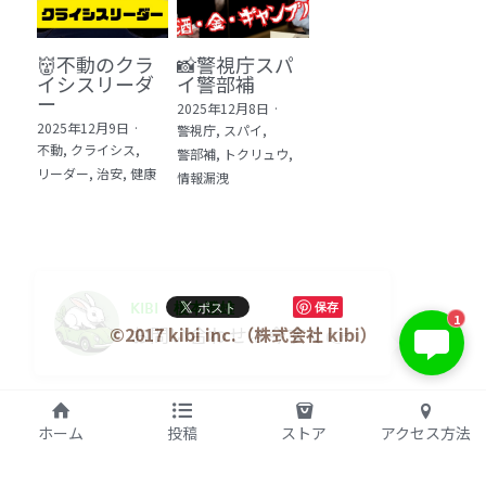
👹不動のクラ
📸警視庁スパ
イシスリーダ
イ警部補
ー
2025年12月8日
·
2025年12月9日
·
警視庁,
スパイ,
不動,
クライシス,
警部補,
トクリュウ,
リーダー,
治安,
健康
情報漏洩
KIBI 榎本澄雄
保存
1
お問い合わせは今すぐ👉
©2017 kibi inc.（株式会社 kibi）
ホーム
投稿
ストア
アクセス方法