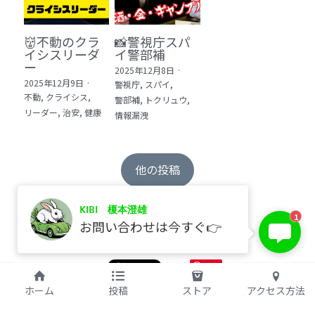
👹不動のクラ
📸警視庁スパ
イシスリーダ
イ警部補
ー
2025年12月8日
·
2025年12月9日
·
警視庁,
スパイ,
不動,
クライシス,
警部補,
トクリュウ,
リーダー,
治安,
健康
情報漏洩
他の投稿
KIBI 榎本澄雄
1
お問い合わせは今すぐ👉
保存
©2017 kibi inc.（株式会社 kibi）
ホーム
投稿
ストア
アクセス方法