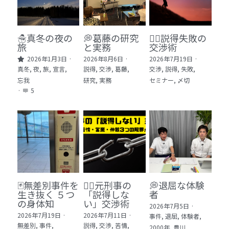
🏫社会福祉法人ぐらんま
🛒Learn More!（商品）
☃️真冬の夜の
💭葛藤の研究
🕵️‍♂️説得失敗の
旅
と実務
交渉術
❓FAQ
2026年1月3日
·
2026年8月6日
·
2026年7月19日
·
真冬,
夜,
旅,
宣言,
説得,
交渉,
葛藤,
交渉,
説得,
失敗,
📮ASK（無料読者登録 or 無料お問い合わせ）
忘我
研究,
実務
セミナー,
〆切
·
5
📚100冊の「本は飲み物」
📚 100冊の「本は飲み物」index
ログイン
/
登録
1 クレーム・犯罪・説得交渉 23冊
検索
2 発達障害・精神疾患・ケア 29冊
日本語
🃏無差別事件を
🙅‍♂️元刑事の
💭退屈な体験
生き抜く ５つ
「説得しな
者
3 身体知・非言語・情動 13冊
日本語
の身体知
い」交渉術
2026年7月5日
·
2026年7月19日
·
2026年7月11日
·
事件,
退屈,
体験者,
4 創作・芸術・神秘 30冊
無差別,
事件,
説得,
交渉,
苦情,
2000年,
豊川