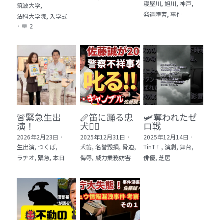
寝屋川,
旭川,
神戸,
筑波大学,
発達障害,
事件
法科大学院,
入学式
·
2
🚨緊急生出
🪈笛に踊る忠
🛩️奪われたゼ
演！
犬🐕‍🦺
ロ戦
2026年2月23日
·
2025年12月31日
·
2025年12月14日
·
生出演,
つくば,
犬笛,
名誉毀損,
脅迫,
TinT！,
演劇,
舞台,
ラヂオ,
緊急,
本日
侮辱,
威力業務妨害
俳優,
芝居