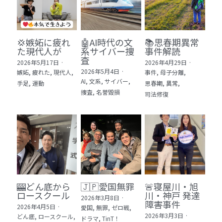
💢嫉妬に疲れ
🤖AI時代の文
📚思春期異常
た現代人が
系サイバー捜
事件解読
査
2026年5月17日
·
2026年4月29日
·
2026年5月4日
·
嫉妬,
疲れた,
現代人,
事件,
母子分離,
AI,
文系,
サイバー,
手足,
運動
思春期,
異常,
捜査,
名誉毀損
司法修復
🎰どん底から
🇯🇵愛国無罪
🚨寝屋川・旭
ロースクール
川・神戸 発達
2026年3月8日
·
障害事件
2026年4月5日
·
愛国,
無罪,
ゼロ戦,
2026年3月3日
·
どん底,
ロースクール,
ドラマ,
TinT！