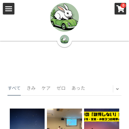
×
×
0
ストアカテゴリー
ブログカテゴリー
🌳株式会社 kibi🦉（トップ）
すべてのカテゴリー
すべてのカテゴリ
📰kibi log（ブログ）
🏢会社概要・プライバシーポリシー・プロフィ
ール・実績
📚元刑事が見た発達障害
🏢Your Team（会社概要）
㊙️Privacy Policy（プライバシーポリシー）
🕵️‍♂️元刑事の「説得しない」交渉術
すべて
きみ
ケア
ゼロ
あった
📸Who am I?（プロフィール）
🏙️社員が防ぐ不正と犯罪
🔍insight（実績）
🏥限界ギリギリの発達障害事件解説
🙌自傷・他害・パニックは防げますか？