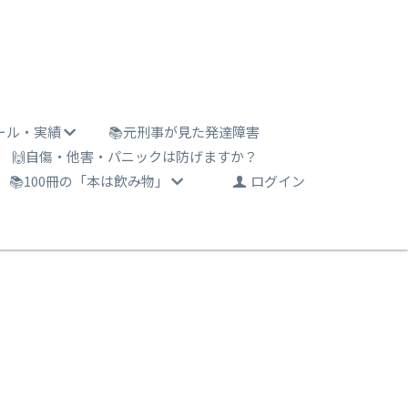
ール・実績
📚元刑事が見た発達障害
🙌自傷・他害・パニックは防げますか？
📚100冊の「本は飲み物」
ログイン