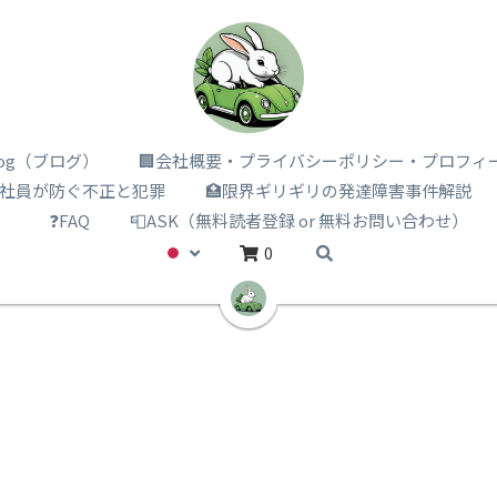
i log（ブログ）
🏢会社概要・プライバシーポリシー・プロフィ
️社員が防ぐ不正と犯罪
🏥限界ギリギリの発達障害事件解説
）
❓FAQ
📮ASK（無料読者登録 or 無料お問い合わせ）
0