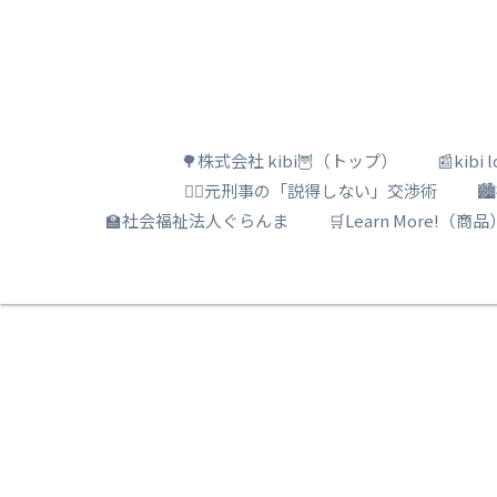
🌳株式会社 kibi🦉（トップ）
📰kib
🕵️‍♂️元刑事の「説得しない」交渉術

🏫社会福祉法人ぐらんま
🛒Learn More!（商品