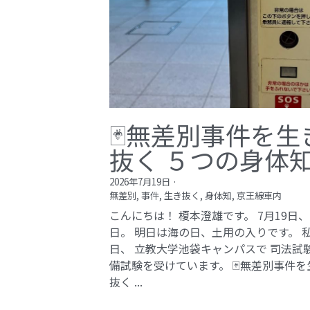
🃏無差別事件を生
抜く ５つの身体
2026年7月19日
·
無差別,
事件,
生き抜く,
身体知,
京王線車内
こんにちは！ 榎本澄雄です。 7月19日
日。 明日は海の日、土用の入りです。 
日、 立教大学池袋キャンパスで 司法試
備試験を受けています。 🃏無差別事件を
抜く ...