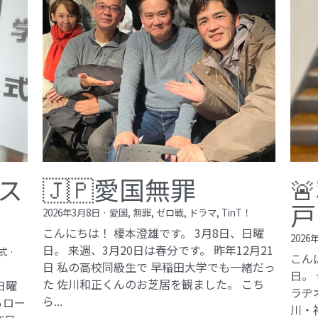
ス
🇯🇵愛国無罪

戸
2026年3月8日
·
愛国,
無罪,
ゼロ戦,
ドラマ,
TinT！
こんにちは！ 榎本澄雄です。 3月8日、日曜
2026
日。 来週、3月20日は春分です。 昨年12月21
式
·
こん
日 私の高校同級生で 早稲田大学でも一緒だっ
日。
た 佐川和正くんのお芝居を観ました。 こち
日曜
ラヂ
ら...
らロー
川・