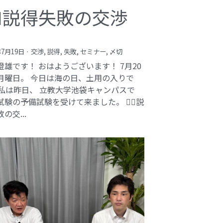
️‍♂️説得失敗の交渉
年7月19日
·
交渉,
説得,
失敗,
セミナー,
〆切
澄雄です！ おはようございます！ 7月20
月曜日。 今日は海の日、土用の入りで
 私は昨日、 立教大学池袋キャンパスで
験の予備試験を受けて来ました。 🕵️‍♂️説
の交...