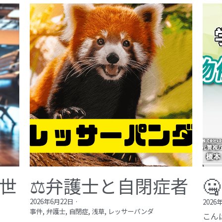
が世
⚖️弁護士と自閉症者

2026年6月22日
·
2026
事件,
弁護士,
自閉症,
浅草,
レッサーパンダ
こん