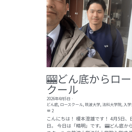
🎰どん底からロー
クール
2026年4月5日
·
どん底,
ロースクール,
筑波大学,
法科大学院,
入学
2
こんにちは！ 榎本澄雄です！ 4月5日、
日。 今日は「晴明」です。 🎰どん底か