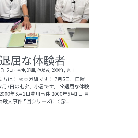
退屈な体験者
年7月5日
·
事件,
退屈,
体験者,
2000年,
豊川
にちは！ 榎本澄雄です！ 7月5日、日曜
 7月7日は七夕、小暑です。 💭退屈な体験
2000年5月1日豊川事件​ 2000年5月1日 豊
婦殺人事件 5回シリーズにて深...