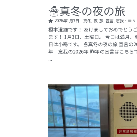
☃️真冬の夜の旅
2026年1月3日
·
真冬,
夜,
旅,
宣言,
忘我
·
5
榎本澄雄です！ あけましておめでとう
ます！ 1月3日、土曜日。 今日は満月、
日は小寒です。 ☃️真冬の夜の旅 宣言の20
年 忘我の2026年​ 昨年の宣言はこちら
...