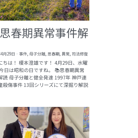
思春期異常事件解
年4月29日
·
事件,
母子分離,
思春期,
異常,
司法修復
にちは！ 榎本澄雄です！ 4月29日、水曜
 今日は昭和の日ですね。 📚思春期異常
解読 母子分離と健全発達 1997年 神戸連
童殺傷事件 13回シリーズにて深掘り解説