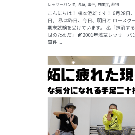
レッサーパンダ,
浅草,
事件,
自閉症,
裁判
こんにちは！ 榎本澄雄です！ 6月28日
日。 私は昨日、今日、明日と ロースク
期末試験を受けています。 ⚠️「抹消す
世のためだ」 📰2001年浅草レッサーパ
事件​ ...