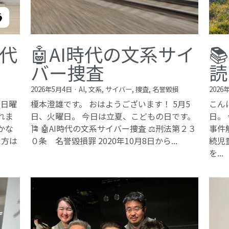
現代
🤖AI時代の文系サイ

バー捜査
読
2026年5月4日
·
AI,
文系,
サイバー,
捜査,
名誉毀損
2026
、日曜
榎本澄雄です。 おはようございます！ 5月5
こん
れま
日、火曜日。 今日は立夏、こどもの日です。
日。
豊かな
🎏 🤖AI時代の文系サイバー捜査 ⚖️刑法第２３
事件
た方は
０条 名誉毀損罪​ 2020年10月8日から...
続児
を...