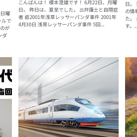
こんばんは！ 榎本澄雄です！ 6月22日、月曜
日。
日。 昨日は、夏至でした。 ⚖️弁護士と自閉症
の情
、日曜
者 📰2001年浅草レッサーパンダ事件​ 2001年
た。
ールで
4月30日 浅草レッサーパンダ事件 5回...
す。..
るのが
ンダ