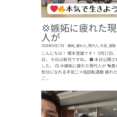
💢嫉妬に疲れた
人が
2026年5月17日
·
嫉妬,
疲れた,
現代人,
手足,
運動
こんにちは！ 榎本澄雄です！ 5月17日
日。 今日は新月ですね。 🌚 本日公開さ
した。 📺 💢嫉妬に疲れた現代人が 👣
気分になれる手足二十指回転運動 疲れ
ご...