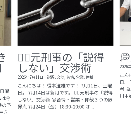
き
🙅‍♂️元刑事の「説得

知
しない」交渉術
2026
こん
2026年7月11日
·
説得,
交渉,
苦情,
営業,
仲裁
日。
こんにちは！ 榎本澄雄です！ 7月11日、土曜
者 
、日曜
日。 7月14日は新月です。 🙅‍♂️元刑事の「説得
川主
私は今
しない」交渉術 😵苦情・営業・仲裁３つの限
験の予
界点 7月24日（金）18:30-20:00 オ...
生き