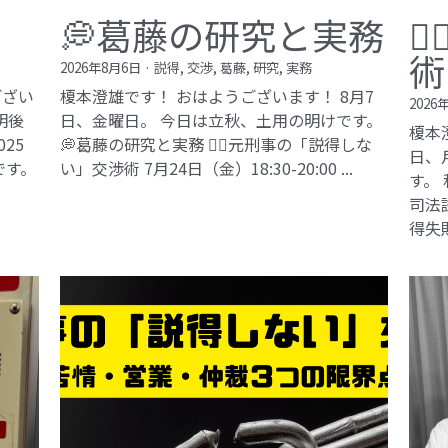
💭葛藤の研究と実務

術
2026年8月6日
·
説得,
交渉,
葛藤,
研究,
実務
ござい
榎本澄雄です！ おはようございます！ 8月7
2026
明後
日、金曜日。 今日は立秋、土用の明けです。
榎本
25
💭葛藤の研究と実務 🕵️‍♂️元刑事の「説得しな
日、
です。
い」交渉術​ 7月24日（金）18:30-20:00 ...
す。
司法試
得失敗