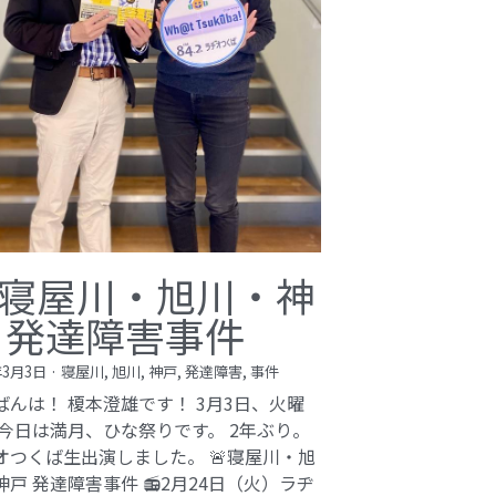
寝屋川・旭川・神
 発達障害事件
年3月3日
·
寝屋川,
旭川,
神戸,
発達障害,
事件
ばんは！ 榎本澄雄です！ 3月3日、火曜
 今日は満月、ひな祭りです。 2年ぶり。
オつくば生出演しました。 🚨寝屋川・旭
神戸 発達障害事件 📻2月24日（火）ラヂ