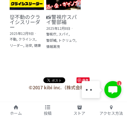
👹不動のクラ
📸警視庁スパ
イシスリーダ
イ警部補
ー
2025年12月8日
·
2025年12月9日
·
警視庁,
スパイ,
不動,
クライシス,
警部補,
トクリュウ,
リーダー,
治安,
健康
情報漏洩
保存
KIBI 榎本澄雄
1
お問い合わせは今すぐ👉
©2017 kibi inc.（株式会社 kibi）
ホーム
投稿
ストア
アクセス方法