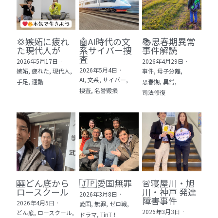
💢嫉妬に疲れ
🤖AI時代の文
📚思春期異常
た現代人が
系サイバー捜
事件解読
査
2026年5月17日
·
2026年4月29日
·
2026年5月4日
·
嫉妬,
疲れた,
現代人,
事件,
母子分離,
AI,
文系,
サイバー,
手足,
運動
思春期,
異常,
捜査,
名誉毀損
司法修復
🎰どん底から
🇯🇵愛国無罪
🚨寝屋川・旭
ロースクール
川・神戸 発達
2026年3月8日
·
障害事件
2026年4月5日
·
愛国,
無罪,
ゼロ戦,
2026年3月3日
·
どん底,
ロースクール,
ドラマ,
TinT！