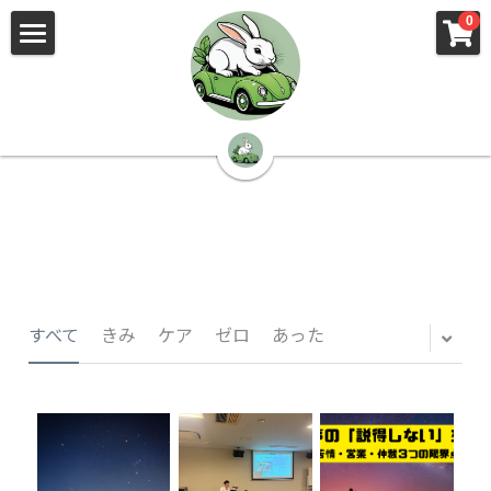
×
×
0
ストアカテゴリー
ブログカテゴリー
🌳株式会社 kibi🦉（トップ）
すべてのカテゴリー
すべてのカテゴリ
📰kibi log（ブログ）
🏢会社概要・プライバシーポリシー・プロフィ
ール・実績
📚元刑事が見た発達障害
🏢Your Team（会社概要）
㊙️Privacy Policy（プライバシーポリシー）
🕵️‍♂️元刑事の「説得しない」交渉術
すべて
きみ
ケア
ゼロ
あった
📸Who am I?（プロフィール）
🏙️社員が防ぐ不正と犯罪
🔍insight（実績）
🏥限界ギリギリの発達障害事件解説
🙌自傷・他害・パニックは防げますか？