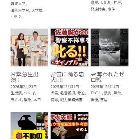
寝屋川,
旭川,
神戸,
筑波大学,
発達障害,
事件
法科大学院,
入学式
·
2
🚨緊急生出
🪈笛に踊る忠
🛩️奪われたゼ
演！
犬🐕‍🦺
ロ戦
2026年2月23日
·
2025年12月31日
·
2025年12月14日
·
生出演,
つくば,
犬笛,
名誉毀損,
脅迫,
TinT！,
演劇,
舞台,
ラヂオ,
緊急,
本日
侮辱,
威力業務妨害
俳優,
芝居