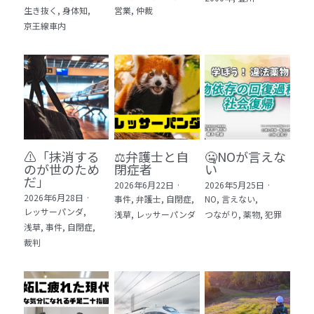
生き抜く,
身体知,
営業,
仲裁
5 教育・マネジメント・学修 20冊
京王線車内
6 セールス・マーケティング・ビジネスモデ
ル 21冊
7 ライフスタイル・防災・科学技術 12冊
8 アジア・歴史・未来予測 11冊
⚠️「抹消する
⚖️弁護士と自
🤐NOが言えな
🎬Dramas(おすすめの小説・漫画・ドラマ・
のが世のため
閉症者
い
映画)
だ」​
2026年6月22日
·
2026年5月25日
·
2026年6月28日
·
事件,
弁護士,
自閉症,
NO,
言えない,
レッサーパンダ,
浅草,
レッサーパンダ
つながり,
薬物,
犯罪
浅草,
事件,
自閉症,
裁判