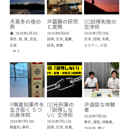
🏫社会福祉法人ぐらんま
🛒Learn More!（商品）
☃️真冬の夜の
💭葛藤の研究
🕵️‍♂️説得失敗の
旅
と実務
交渉術
❓FAQ
2026年1月3日
·
2026年8月6日
·
2026年7月19日
·
真冬,
夜,
旅,
宣言,
説得,
交渉,
葛藤,
交渉,
説得,
失敗,
📮ASK（無料読者登録 or 無料お問い合わせ）
忘我
研究,
実務
セミナー,
〆切
·
5
📚100冊の「本は飲み物」
📚 100冊の「本は飲み物」index
ログイン
/
登録
1 クレーム・犯罪・説得交渉 23冊
検索
2 発達障害・精神疾患・ケア 29冊
日本語
🃏無差別事件を
🙅‍♂️元刑事の
💭退屈な体験
生き抜く ５つ
「説得しな
者
3 身体知・非言語・情動 13冊
日本語
の身体知
い」交渉術
2026年7月5日
·
2026年7月19日
·
2026年7月11日
·
事件,
退屈,
体験者,
4 創作・芸術・神秘 30冊
無差別,
事件,
説得,
交渉,
苦情,
2000年,
豊川