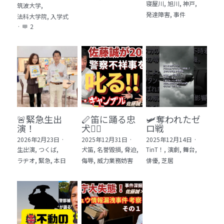
寝屋川,
旭川,
神戸,
筑波大学,
発達障害,
事件
法科大学院,
入学式
·
2
🚨緊急生出
🪈笛に踊る忠
🛩️奪われたゼ
演！
犬🐕‍🦺
ロ戦
2026年2月23日
·
2025年12月31日
·
2025年12月14日
·
生出演,
つくば,
犬笛,
名誉毀損,
脅迫,
TinT！,
演劇,
舞台,
ラヂオ,
緊急,
本日
侮辱,
威力業務妨害
俳優,
芝居