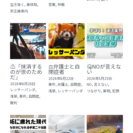
生き抜く,
身体知,
営業,
仲裁
5 教育・マネジメント・学修 20冊
京王線車内
6 セールス・マーケティング・ビジネスモデ
ル 21冊
7 ライフスタイル・防災・科学技術 12冊
8 アジア・歴史・未来予測 11冊
⚠️「抹消する
⚖️弁護士と自
🤐NOが言えな
🎬Dramas(おすすめの小説・漫画・ドラマ・
のが世のため
閉症者
い
映画)
だ」​
2026年6月22日
·
2026年5月25日
·
2026年6月28日
·
事件,
弁護士,
自閉症,
NO,
言えない,
レッサーパンダ,
浅草,
レッサーパンダ
つながり,
薬物,
犯罪
浅草,
事件,
自閉症,
裁判