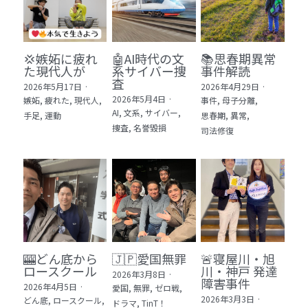
💢嫉妬に疲れ
🤖AI時代の文
📚思春期異常
た現代人が
系サイバー捜
事件解読
査
2026年5月17日
·
2026年4月29日
·
2026年5月4日
·
嫉妬,
疲れた,
現代人,
事件,
母子分離,
AI,
文系,
サイバー,
手足,
運動
思春期,
異常,
捜査,
名誉毀損
司法修復
🎰どん底から
🇯🇵愛国無罪
🚨寝屋川・旭
ロースクール
川・神戸 発達
2026年3月8日
·
障害事件
2026年4月5日
·
愛国,
無罪,
ゼロ戦,
2026年3月3日
·
どん底,
ロースクール,
ドラマ,
TinT！