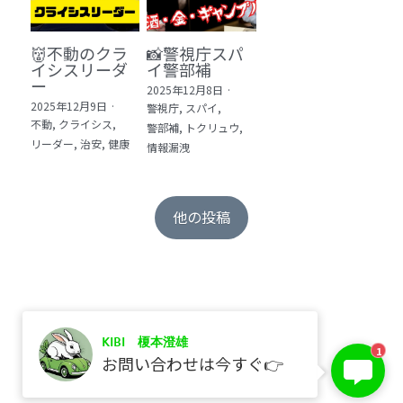
👹不動のクラ
📸警視庁スパ
イシスリーダ
イ警部補
ー
2025年12月8日
·
2025年12月9日
·
警視庁,
スパイ,
不動,
クライシス,
警部補,
トクリュウ,
リーダー,
治安,
健康
情報漏洩
他の投稿
KIBI 榎本澄雄
保存
1
お問い合わせは今すぐ👉
©2017 kibi inc.（株式会社 kibi）