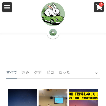
×
×
0
ストアカテゴリー
ブログカテゴリー
🌳株式会社 kibi🦉（トップ）
すべてのカテゴリー
すべてのカテゴリ
📰kibi log（ブログ）
🏢会社概要・プライバシーポリシー・プロフィ
ール・実績
📚元刑事が見た発達障害
🏢Your Team（会社概要）
㊙️Privacy Policy（プライバシーポリシー）
🕵️‍♂️元刑事の「説得しない」交渉術
すべて
きみ
ケア
ゼロ
あった
📸Who am I?（プロフィール）
🏙️社員が防ぐ不正と犯罪
🔍insight（実績）
🏥限界ギリギリの発達障害事件解説
🙌自傷・他害・パニックは防げますか？