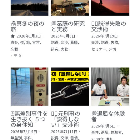
🏫社会福祉法人ぐらんま
🛒Learn More!（商品）
☃️真冬の夜の
💭葛藤の研究
🕵️‍♂️説得失敗の
旅
と実務
交渉術
❓FAQ
2026年1月3日
·
2026年8月6日
·
2026年7月19日
·
真冬,
夜,
旅,
宣言,
説得,
交渉,
葛藤,
交渉,
説得,
失敗,
📮ASK（無料読者登録 or 無料お問い合わせ）
忘我
研究,
実務
セミナー,
〆切
·
5
📚100冊の「本は飲み物」
📚 100冊の「本は飲み物」index
ログイン
/
登録
1 クレーム・犯罪・説得交渉 23冊
検索
2 発達障害・精神疾患・ケア 29冊
日本語
🃏無差別事件を
🙅‍♂️元刑事の
💭退屈な体験
生き抜く ５つ
「説得しな
者
3 身体知・非言語・情動 13冊
日本語
の身体知
い」交渉術
2026年7月5日
·
2026年7月19日
·
2026年7月11日
·
事件,
退屈,
体験者,
4 創作・芸術・神秘 30冊
無差別,
事件,
説得,
交渉,
苦情,
2000年,
豊川