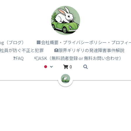
i log（ブログ）
🏢会社概要・プライバシーポリシー・プロフィ
️社員が防ぐ不正と犯罪
🏥限界ギリギリの発達障害事件解説
）
❓FAQ
📮ASK（無料読者登録 or 無料お問い合わせ）
0