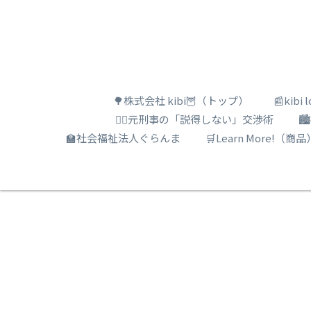
🌳株式会社 kibi🦉（トップ）
📰kib
🕵️‍♂️元刑事の「説得しない」交渉術

🏫社会福祉法人ぐらんま
🛒Learn More!（商品