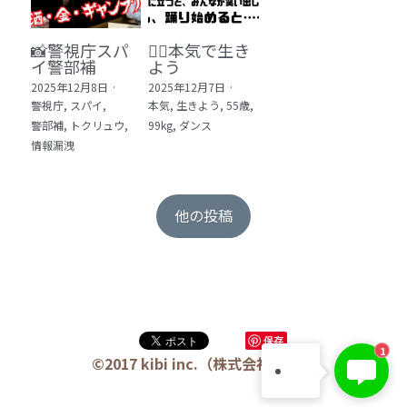
📸警視庁スパ
❤️‍🔥本気で生き
イ警部補
よう
2025年12月8日
·
2025年12月7日
·
警視庁,
スパイ,
本気,
生きよう,
55歳,
警部補,
トクリュウ,
99kg,
ダンス
情報漏洩
他の投稿
保存
KIBI 榎本澄雄
1
お問い合わせは今すぐ👉
©2017 kibi inc.（株式会社 kibi）