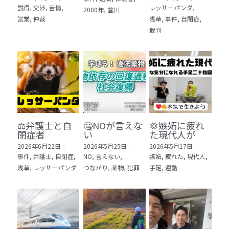
説得,
交渉,
苦情,
レッサーパンダ,
2000年,
豊川
5 教育・マネジメント・学修 20冊
営業,
仲裁
浅草,
事件,
自閉症,
裁判
6 セールス・マーケティング・ビジネスモデ
ル 21冊
7 ライフスタイル・防災・科学技術 12冊
8 アジア・歴史・未来予測 11冊
🎬Dramas(おすすめの小説・漫画・ドラマ・
映画)
⚖️弁護士と自
🤐NOが言えな
💢嫉妬に疲れ
閉症者
い
た現代人が
2026年6月22日
·
2026年5月25日
·
2026年5月17日
·
事件,
弁護士,
自閉症,
NO,
言えない,
嫉妬,
疲れた,
現代人,
浅草,
レッサーパンダ
つながり,
薬物,
犯罪
手足,
運動