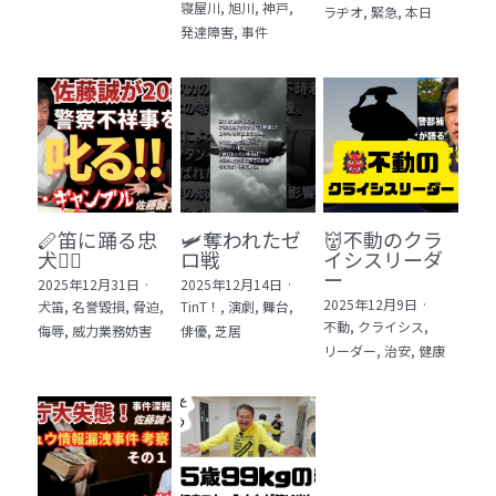
寝屋川,
旭川,
神戸,
ラヂオ,
緊急,
本日
発達障害,
事件
🪈笛に踊る忠
🛩️奪われたゼ
👹不動のクラ
犬🐕‍🦺
ロ戦
イシスリーダ
ー
2025年12月31日
·
2025年12月14日
·
2025年12月9日
·
犬笛,
名誉毀損,
脅迫,
TinT！,
演劇,
舞台,
不動,
クライシス,
侮辱,
威力業務妨害
俳優,
芝居
リーダー,
治安,
健康