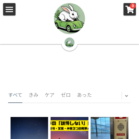
×
×
0
ストアカテゴリー
ブログカテゴリー
🌳株式会社 kibi🦉（トップ）
すべてのカテゴリー
すべてのカテゴリ
📰kibi log（ブログ）
🏢会社概要・プライバシーポリシー・プロフィ
ール・実績
📚元刑事が見た発達障害
🏢Your Team（会社概要）
㊙️Privacy Policy（プライバシーポリシー）
🕵️‍♂️元刑事の「説得しない」交渉術
すべて
きみ
ケア
ゼロ
あった
📸Who am I?（プロフィール）
🏙️社員が防ぐ不正と犯罪
🔍insight（実績）
🏥限界ギリギリの発達障害事件解説
🙌自傷・他害・パニックは防げますか？