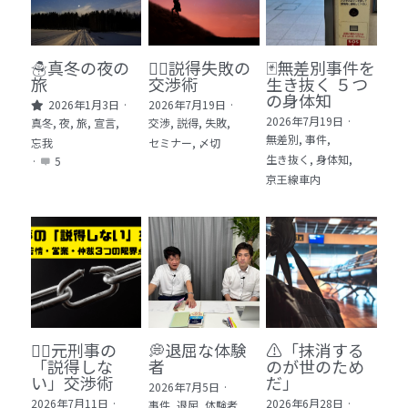
🏫社会福祉法人ぐらんま
🛒Learn More!（商品）
☃️真冬の夜の
🕵️‍♂️説得失敗の
🃏無差別事件を
旅
交渉術
生き抜く ５つ
❓FAQ
の身体知
2026年1月3日
·
2026年7月19日
·
2026年7月19日
·
真冬,
夜,
旅,
宣言,
交渉,
説得,
失敗,
📮ASK（無料読者登録 or 無料お問い合わせ）
無差別,
事件,
忘我
セミナー,
〆切
生き抜く,
身体知,
·
5
📚100冊の「本は飲み物」
京王線車内
📚 100冊の「本は飲み物」index
ログイン
/
登録
1 クレーム・犯罪・説得交渉 23冊
検索
2 発達障害・精神疾患・ケア 29冊
日本語
🙅‍♂️元刑事の
💭退屈な体験
⚠️「抹消する
3 身体知・非言語・情動 13冊
日本語
「説得しな
者
のが世のため
い」交渉術
だ」​
2026年7月5日
·
4 創作・芸術・神秘 30冊
2026年7月11日
·
2026年6月28日
·
事件,
退屈,
体験者,