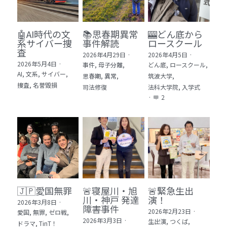
🤖AI時代の文
📚思春期異常
🎰どん底から
系サイバー捜
事件解読
ロースクール
査
2026年4月29日
·
2026年4月5日
·
2026年5月4日
·
事件,
母子分離,
どん底,
ロースクール,
AI,
文系,
サイバー,
思春期,
異常,
筑波大学,
捜査,
名誉毀損
司法修復
法科大学院,
入学式
·
2
🇯🇵愛国無罪
🚨寝屋川・旭
🚨緊急生出
川・神戸 発達
演！
2026年3月8日
·
障害事件
2026年2月23日
·
愛国,
無罪,
ゼロ戦,
2026年3月3日
·
生出演,
つくば,
ドラマ,
TinT！