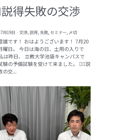
️‍♂️説得失敗の交渉
年7月19日
·
交渉,
説得,
失敗,
セミナー,
〆切
澄雄です！ おはようございます！ 7月20
月曜日。 今日は海の日、土用の入りで
 私は昨日、 立教大学池袋キャンパスで
験の予備試験を受けて来ました。 🕵️‍♂️説
の交...