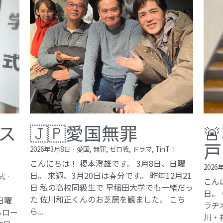
ス
🇯🇵愛国無罪

戸
2026年3月8日
·
愛国,
無罪,
ゼロ戦,
ドラマ,
TinT！
こんにちは！ 榎本澄雄です。 3月8日、日曜
2026
日。 来週、3月20日は春分です。 昨年12月21
式
·
こん
日 私の高校同級生で 早稲田大学でも一緒だっ
日。
た 佐川和正くんのお芝居を観ました。 こち
日曜
ラヂ
ら...
らロー
川・