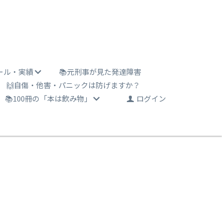
ール・実績
📚元刑事が見た発達障害
🙌自傷・他害・パニックは防げますか？
📚100冊の「本は飲み物」
ログイン