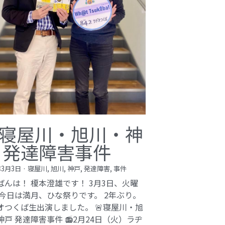
寝屋川・旭川・神
 発達障害事件
年3月3日
·
寝屋川,
旭川,
神戸,
発達障害,
事件
ばんは！ 榎本澄雄です！ 3月3日、火曜
 今日は満月、ひな祭りです。 2年ぶり。
オつくば生出演しました。 🚨寝屋川・旭
神戸 発達障害事件 📻2月24日（火）ラヂ