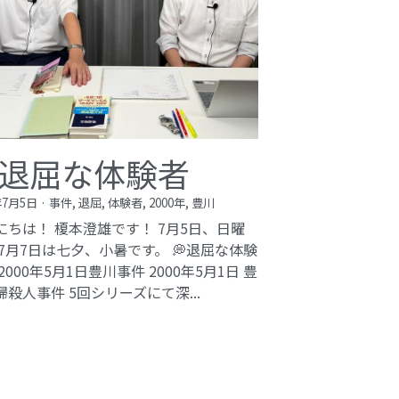
退屈な体験者
年7月5日
·
事件,
退屈,
体験者,
2000年,
豊川
にちは！ 榎本澄雄です！ 7月5日、日曜
 7月7日は七夕、小暑です。 💭退屈な体験
2000年5月1日豊川事件​ 2000年5月1日 豊
婦殺人事件 5回シリーズにて深...