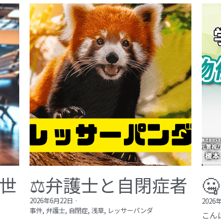
が世
⚖️弁護士と自閉症者

2026年6月22日
·
2026
事件,
弁護士,
自閉症,
浅草,
レッサーパンダ
こん