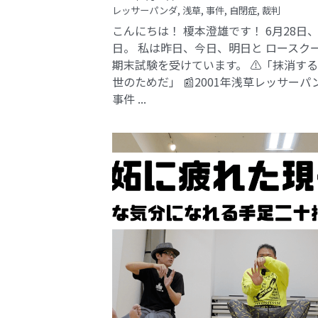
レッサーパンダ,
浅草,
事件,
自閉症,
裁判
こんにちは！ 榎本澄雄です！ 6月28日
日。 私は昨日、今日、明日と ロースク
期末試験を受けています。 ⚠️「抹消す
世のためだ」 📰2001年浅草レッサーパ
事件​ ...