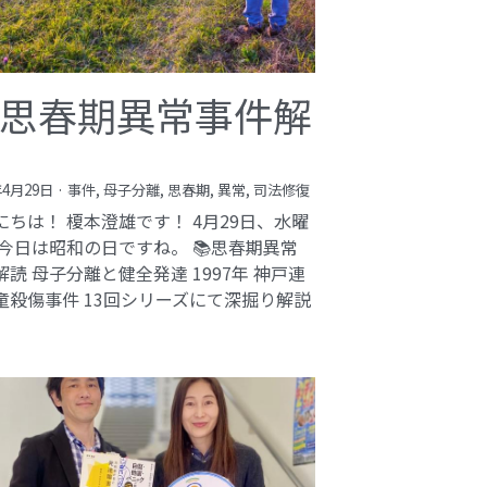
思春期異常事件解
年4月29日
·
事件,
母子分離,
思春期,
異常,
司法修復
にちは！ 榎本澄雄です！ 4月29日、水曜
 今日は昭和の日ですね。 📚思春期異常
解読 母子分離と健全発達 1997年 神戸連
童殺傷事件 13回シリーズにて深掘り解説