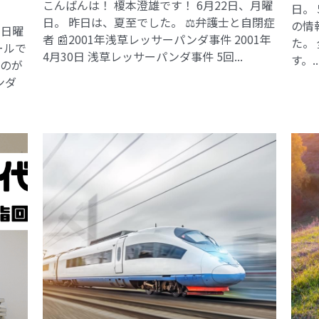
こんばんは！ 榎本澄雄です！ 6月22日、月曜
日。
日。 昨日は、夏至でした。 ⚖️弁護士と自閉症
の情
、日曜
者 📰2001年浅草レッサーパンダ事件​ 2001年
た。
ールで
4月30日 浅草レッサーパンダ事件 5回...
す。..
るのが
ンダ