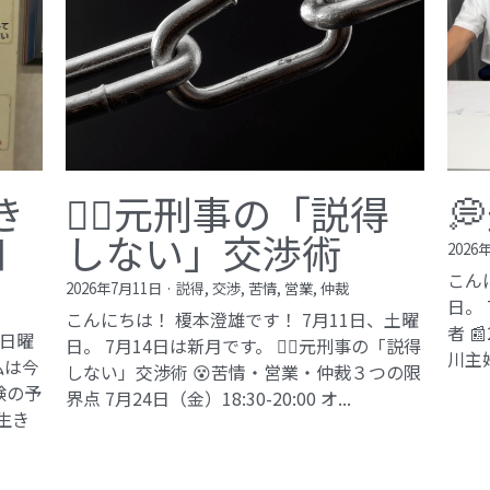
き
🙅‍♂️元刑事の「説得

知
しない」交渉術
2026
こん
2026年7月11日
·
説得,
交渉,
苦情,
営業,
仲裁
日。
こんにちは！ 榎本澄雄です！ 7月11日、土曜
者 
、日曜
日。 7月14日は新月です。 🙅‍♂️元刑事の「説得
川主
私は今
しない」交渉術 😵苦情・営業・仲裁３つの限
験の予
界点 7月24日（金）18:30-20:00 オ...
生き