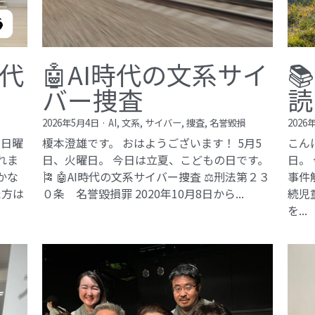
現代
🤖AI時代の文系サイ

バー捜査
読
2026年5月4日
·
AI,
文系,
サイバー,
捜査,
名誉毀損
2026
、日曜
榎本澄雄です。 おはようございます！ 5月5
こん
れま
日、火曜日。 今日は立夏、こどもの日です。
日。
豊かな
🎏 🤖AI時代の文系サイバー捜査 ⚖️刑法第２３
事件
た方は
０条 名誉毀損罪​ 2020年10月8日から...
続児
を...