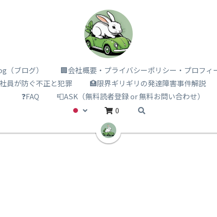
i log（ブログ）
🏢会社概要・プライバシーポリシー・プロフィ
️社員が防ぐ不正と犯罪
🏥限界ギリギリの発達障害事件解説
）
❓FAQ
📮ASK（無料読者登録 or 無料お問い合わせ）
0