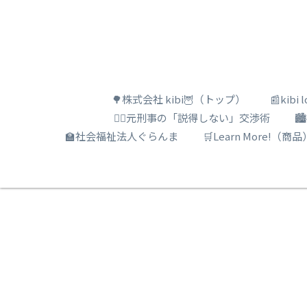
🌳株式会社 kibi🦉（トップ）
📰kib
🕵️‍♂️元刑事の「説得しない」交渉術

🏫社会福祉法人ぐらんま
🛒Learn More!（商品