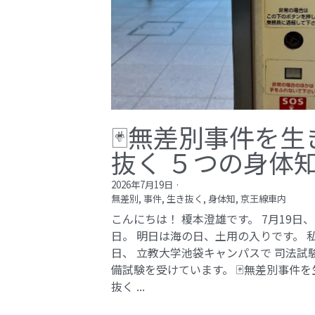
🃏無差別事件を生
抜く ５つの身体
2026年7月19日
·
無差別,
事件,
生き抜く,
身体知,
京王線車内
こんにちは！ 榎本澄雄です。 7月19日
日。 明日は海の日、土用の入りです。 
日、 立教大学池袋キャンパスで 司法試
備試験を受けています。 🃏無差別事件を
抜く ...