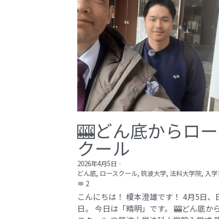
🎰どん底からロー
クール
2026年4月5日
·
どん底,
ロースクール,
筑波大学,
法科大学院,
入学
2
こんにちは！ 榎本澄雄です！ 4月5日、
日。 今日は「晴明」です。 🎰どん底か