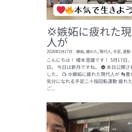
💢嫉妬に疲れた
人が
2026年5月17日
·
嫉妬,
疲れた,
現代人,
手足,
運動
こんにちは！ 榎本澄雄です！ 5月17日
日。 今日は新月ですね。 🌚 本日公開さ
した。 📺 💢嫉妬に疲れた現代人が 👣
気分になれる手足二十指回転運動 疲れ
ご...