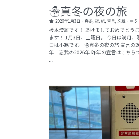
☃️真冬の夜の旅
2026年1月3日
·
真冬,
夜,
旅,
宣言,
忘我
·
5
榎本澄雄です！ あけましておめでとう
ます！ 1月3日、土曜日。 今日は満月、
日は小寒です。 ☃️真冬の夜の旅 宣言の20
年 忘我の2026年​ 昨年の宣言はこちら
...