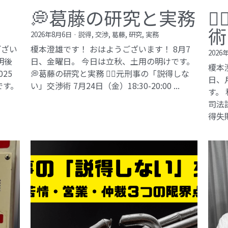
💭葛藤の研究と実務

術
2026年8月6日
·
説得,
交渉,
葛藤,
研究,
実務
ござい
榎本澄雄です！ おはようございます！ 8月7
2026
明後
日、金曜日。 今日は立秋、土用の明けです。
榎本
25
💭葛藤の研究と実務 🕵️‍♂️元刑事の「説得しな
日、
です。
い」交渉術​ 7月24日（金）18:30-20:00 ...
す。
司法試
得失敗