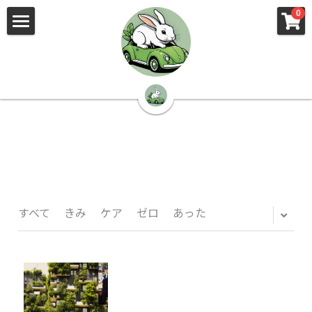
×
×
0
ストアカテゴリー
ブログカテゴリー
🌳株式会社 kibi🦉（トップ）
すべてのカテゴリー
すべてのカテゴリ
📰kibi log（ブログ）
🏢会社概要・プライバシーポリシー・プロフィ
ール・実績
📚元刑事が見た発達障害
🏢Your Team（会社概要）
㊙️Privacy Policy（プライバシーポリシー）
🕵️‍♂️元刑事の「説得しない」交渉術
すべて
きみ
ケア
ゼロ
あった
📸Who am I?（プロフィール）
🏙️社員が防ぐ不正と犯罪
🔍insight（実績）
🏥限界ギリギリの発達障害事件解説
🙌自傷・他害・パニックは防げますか？