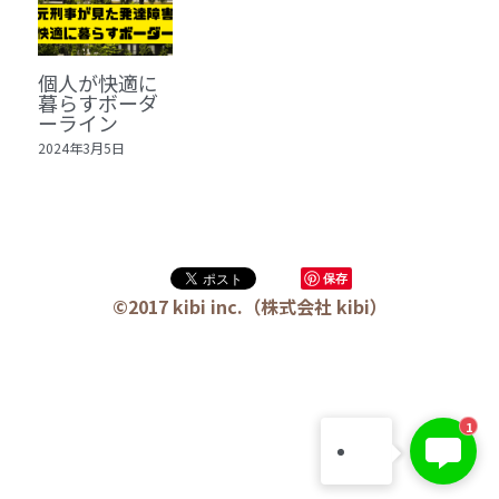
🏫社会福祉法人ぐらんま
🛒Learn More!（商品）
個人が快適に
暮らすボーダ
❓FAQ
ーライン
2024年3月5日
📮ASK（無料読者登録 or 無料お問い合わせ）
📚100冊の「本は飲み物」
📚 100冊の「本は飲み物」index
ログイン
/
登録
保存
©2017 kibi inc.（株式会社 kibi）
1 クレーム・犯罪・説得交渉 23冊
検索
2 発達障害・精神疾患・ケア 29冊
日本語
3 身体知・非言語・情動 13冊
1
日本語
4 創作・芸術・神秘 30冊