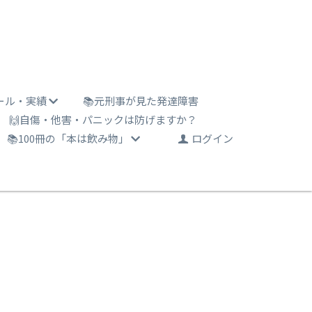
ール・実績
📚元刑事が見た発達障害
🙌自傷・他害・パニックは防げますか？
📚100冊の「本は飲み物」
ログイン