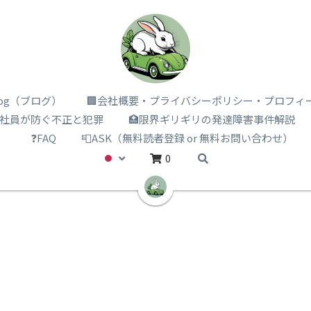
i log（ブログ）
🏢会社概要・プライバシーポリシー・プロフィ
️社員が防ぐ不正と犯罪
🏥限界ギリギリの発達障害事件解説
）
❓FAQ
📮ASK（無料読者登録 or 無料お問い合わせ）
0