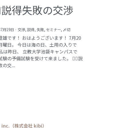
️‍♂️説得失敗の交渉
年7月19日
·
交渉,
説得,
失敗,
セミナー,
〆切
澄雄です！ おはようございます！ 7月20
月曜日。 今日は海の日、土用の入りで
 私は昨日、 立教大学池袋キャンパスで
験の予備試験を受けて来ました。 🕵️‍♂️説
の交...
bi inc.（株式会社 kibi）