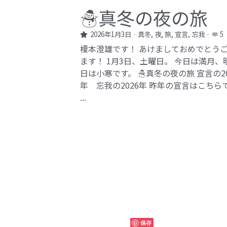
☃️真冬の夜の旅
2026年1月3日
·
真冬,
夜,
旅,
宣言,
忘我
·
5
榎本澄雄です！ あけましておめでとう
ます！ 1月3日、土曜日。 今日は満月、
日は小寒です。 ☃️真冬の夜の旅 宣言の20
年 忘我の2026年​ 昨年の宣言はこちら
...
保存