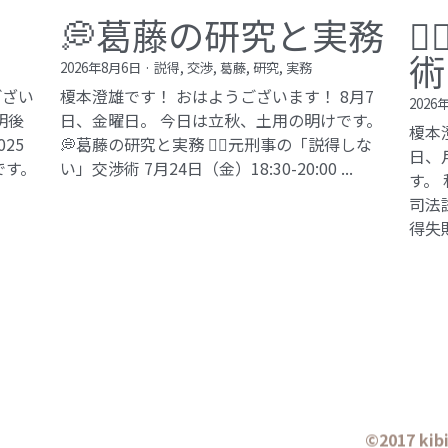
💭葛藤の研究と実務

術
2026年8月6日
·
説得,
交渉,
葛藤,
研究,
実務
ござい
榎本澄雄です！ おはようございます！ 8月7
2026
明後
日、金曜日。 今日は立秋、土用の明けです。
榎本
25
💭葛藤の研究と実務 🕵️‍♂️元刑事の「説得しな
日、
です。
い」交渉術​ 7月24日（金）18:30-20:00 ...
す。
司法試
得失敗
©2017 ki