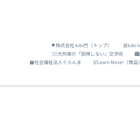
🌳株式会社 kibi🦉（トップ）
📰kib
🕵️‍♂️元刑事の「説得しない」交渉術

🏫社会福祉法人ぐらんま
🛒Learn More!（商品