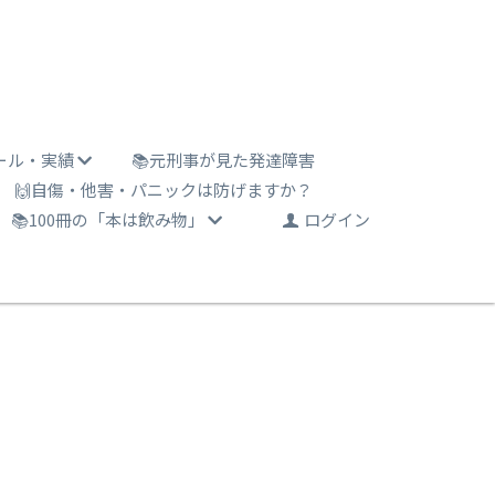
ール・実績
📚元刑事が見た発達障害
🙌自傷・他害・パニックは防げますか？
📚100冊の「本は飲み物」
ログイン