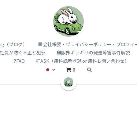
i log（ブログ）
🏢会社概要・プライバシーポリシー・プロフィ
️社員が防ぐ不正と犯罪
🏥限界ギリギリの発達障害事件解説
）
❓FAQ
📮ASK（無料読者登録 or 無料お問い合わせ）
0