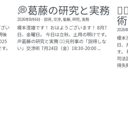
💭葛藤の研究と実務

術
2026年8月6日
·
説得,
交渉,
葛藤,
研究,
実務
ござい
榎本澄雄です！ おはようございます！ 8月7
2026
明後
日、金曜日。 今日は立秋、土用の明けです。
榎本
25
💭葛藤の研究と実務 🕵️‍♂️元刑事の「説得しな
日、
です。
い」交渉術​ 7月24日（金）18:30-20:00 ...
す。
司法試
得失敗
©2017 ki