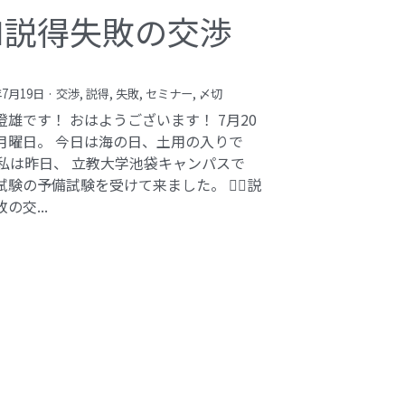
️‍♂️説得失敗の交渉
年7月19日
·
交渉,
説得,
失敗,
セミナー,
〆切
澄雄です！ おはようございます！ 7月20
月曜日。 今日は海の日、土用の入りで
 私は昨日、 立教大学池袋キャンパスで
験の予備試験を受けて来ました。 🕵️‍♂️説
の交...
bi inc.（株式会社 kibi）