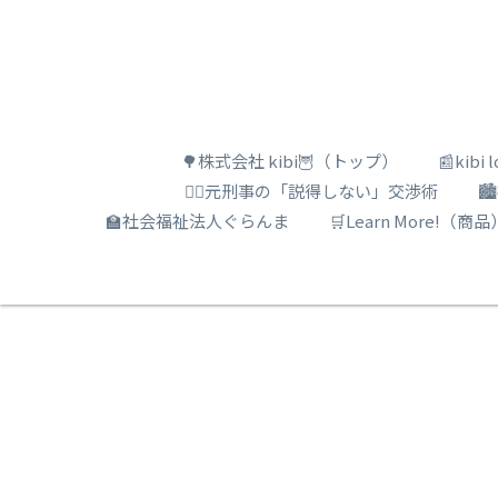
🌳株式会社 kibi🦉（トップ）
📰kib
🕵️‍♂️元刑事の「説得しない」交渉術

🏫社会福祉法人ぐらんま
🛒Learn More!（商品