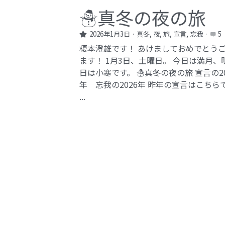
☃️真冬の夜の旅
2026年1月3日
·
真冬,
夜,
旅,
宣言,
忘我
·
5
榎本澄雄です！ あけましておめでとう
ます！ 1月3日、土曜日。 今日は満月、
日は小寒です。 ☃️真冬の夜の旅 宣言の20
年 忘我の2026年​ 昨年の宣言はこちら
...
保存